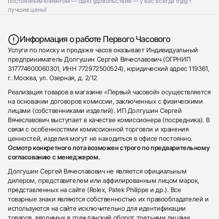
постоянным клиентом — одно удовольствие — у вас всегда будут
лучшие цены!
Информация о работе Первого Часового
Услуги по поиску и продаже часов оказывает Индивидуальный
предприниматель Долгушин Сергей Вячеславович (ОГРНИП
317774600060301, ИНН 772972500524), юридический адрес 119361,
г. Москва, ул. Озерная, д. 2/12
Реализация товаров в магазине «Первый часовой» осуществляется
на основании договоров комиссии, заключенных с физическими
лицами (собственниками изделий). ИП Долгушин Сергей
Вячеславович выступает в качестве комиссионера (посредника). В
связи с особенностями комиссионной торговли и хранения
ценностей, изделия могут не находиться в офисе постоянно.
Осмотр конкретного лота возможен строго по предварительному
согласованию с менеджером.
Долгушин Сергей Вячеславович не является официальным
дилером, представителем или аффилированным лицом марок,
представленных на сайте (Rolex, Patek Philippe и др.). Все
товарные знаки являются собственностью их правообладателей и
используются на сайте исключительно для идентификации
товаров, вводимых в гражданский оборот третьими лицами