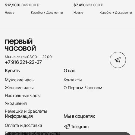
$12,500
1 045 000 ₽
$7,450
623 000 ₽
Новые
Коробка + Документы
Новые
Коробка + Документы
Мы на связи 08:00 — 22:00
+7 916 221-22-37
Купить
О нас
Мужские часы
Контакты
Женские часы
О Первом Часовом
Настольные часы
Украшения
Ремешки и браслеты
Информация
Мы в соцсетях
Оплата и доставка
Telegram
+7 916 221-22-37
Гарантийные обязательства