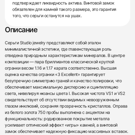
подтверждает ликвидность актива. Винтовой замок
обязателен для камней такого размера, это гарантия
того, что серьги останутся на ушах.
Описание
Серьги Studio jewelry представляют собой эталон
минималистичной эстетики, где главенствующая роль
отведена природным характеристикам минералов. В центре
композиции — пара бриллиантов классической круглой
огранки весом 1.16 и 1.17 карата соответственно. Высшая
оценка качества огранки «3 Excellent» гарантирует
безупречную симметрию граней и качество полировки, что
обеспечивает максимальную дисперсию и сцинтилляцию
света, нивелируя нюансы цвета I. Высокая чистота VS1 и VS2
свидетельствует об отсутствии видимых невооруженным
глазом инклюзий, сохраняя прозрачность кристаллов. Оправа
из белого золота 750 пробы выполнена с акцентом на
функциональность: родированное покрытие металла
усиливает оптический эффект «игры» камней, а винтовой
замок обеспечивает надежную фиксацию массивных вставок.