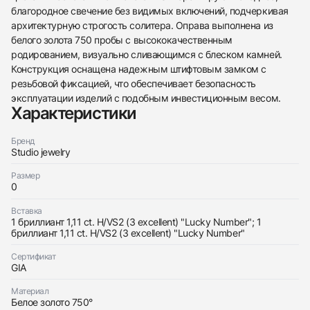
благородное свечение без видимых включений, подчеркивая
архитектурную строгость солитера. Оправа выполнена из
белого золота 750 пробы с высококачественным
родированием, визуально сливающимся с блеском камней.
438
285
145
142
205
204
195
150
6
Конструкция оснащена надежным штифтовым замком с
резьбовой фиксацией, что обеспечивает безопасность
эксплуатации изделий с подобным инвестиционным весом.
Характеристики
Бренд
Studio jewelry
Трейд-ин часов
Размер
Купить эти часы
Оставьте ваши контактные данные и мы свяжемся
0
с вами
Оставьте ваши контактные данные и мы свяжемся
Studio jewelry
Вставка
с вами
Серьги 1,11/1,11 ct. H/VS2 (3 excellent) Round
1 бриллиант 1,11 ct. H/VS2 (3 excellent) "Lucky Number"; 1
Studio jewelry
Diamonds
бриллиант 1,11 ct. H/VS2 (3 excellent) "Lucky Number"
Серьги 1,11/1,11 ct. H/VS2 (3 excellent) Round
Новые
Коробка + Документы
$10,650
Diamonds
Сертификат
Новые
Коробка + Документы
GIA
$10,650
Материал
Белое золото 750°