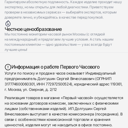
Гарантируем абсолютную подлинность. Каждое изделие проходит нашу
экспертизу, но мы открыты для любой диагностики. Приветствуем
проверки в независимых сервисах — выбирайте экспертов, которым
доверяете лично, и убеждайтесь в качестве перед покупкой.
Честное ценообразование
Мы постоянно мониторим часовой рынок Москвы (с оглядкой
на международный) и предлагаем лучшие условия. А стать нашим
постоянным клиентом — одно удовольствие — у вас всегда будут
лучшие цены!
Информация о работе Первого Часового
Услуги по поиску и продаже часов оказывает Индивидуальный
предприниматель Долгушин Сергей Вячеславович (ОГРНИП
317774600060301, ИНН 772972500524), юридический адрес 119361,
г. Москва, ул. Озерная, д. 2/12
Реализация товаров в магазине «Первый часовой» осуществляется
на основании договоров комиссии, заключенных с физическими
лицами (собственниками изделий). ИП Долгушин Сергей
Вячеславович выступает в качестве комиссионера (посредника). В
связи с особенностями комиссионной торговли и хранения
ценностей, изделия могут не находиться в офисе постоянно.