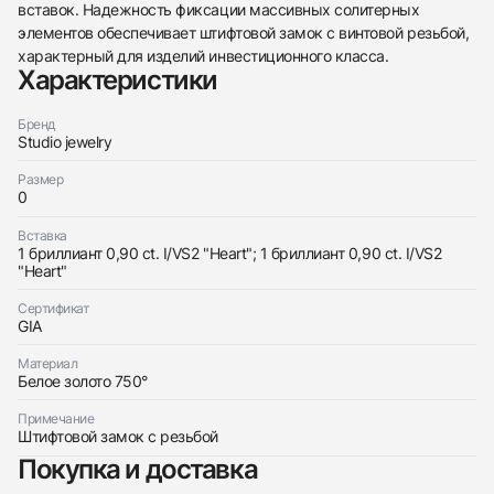
вставок. Надежность фиксации массивных солитерных
элементов обеспечивает штифтовой замок с винтовой резьбой,
438
285
145
142
205
204
195
150
6
характерный для изделий инвестиционного класса.
Характеристики
Бренд
Studio jewelry
Размер
0
Трейд-ин часов
Вставка
Заказать эти часы
Оставьте ваши контактные данные и мы свяжемся
1 бриллиант 0,90 ct. I/VS2 "Heart"; 1 бриллиант 0,90 ct. I/VS2
с вами
"Heart"
Оставьте ваши контактные данные и мы свяжемся
Studio jewelry
с вами
СЕРЬГИ 0,90/0,90 ct. I/VS2 &quot;Heart
Сертификат
Studio jewelry
Diamonds&quot;
GIA
СЕРЬГИ 0,90/0,90 ct. I/VS2 &quot;Heart
Новые
Коробка + Документы
$5,150
Diamonds&quot;
Материал
Новые
Коробка + Документы
Белое золото 750°
$5,150
Примечание
Штифтовой замок с резьбой
Покупка и доставка