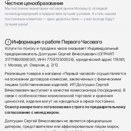
Честное ценообразование
Мы постоянно мониторим часовой рынок Москвы (с оглядкой
на международный) и предлагаем лучшие условия. А стать нашим
постоянным клиентом — одно удовольствие — у вас всегда будут
лучшие цены!
Информация о работе Первого Часового
Услуги по поиску и продаже часов оказывает Индивидуальный
предприниматель Долгушин Сергей Вячеславович (ОГРНИП
317774600060301, ИНН 772972500524), юридический адрес 119361,
г. Москва, ул. Озерная, д. 2/12
Реализация товаров в магазине «Первый часовой» осуществляется
на основании договоров комиссии, заключенных с физическими
лицами (собственниками изделий). ИП Долгушин Сергей
Вячеславович выступает в качестве комиссионера (посредника). В
связи с особенностями комиссионной торговли и хранения
ценностей, изделия могут не находиться в офисе постоянно.
Осмотр конкретного лота возможен строго по предварительному
согласованию с менеджером.
Долгушин Сергей Вячеславович не является официальным
дилером, представителем или аффилированным лицом марок,