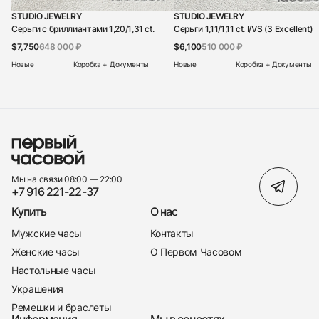
STUDIO JEWELRY
STUDIO JEWELRY
Серьги с бриллиантами 1,20/1,31 ct.
Серьги 1,11/1,11 ct. I/VS (3 Excellent)
$7,750
648 000 ₽
$6,100
510 000 ₽
Новые
Коробка + Документы
Новые
Коробка + Документы
Мы на связи 08:00 — 22:00
+7 916 221-22-37
Купить
О нас
Мужские часы
Контакты
Женские часы
О Первом Часовом
Настольные часы
Украшения
Ремешки и браслеты
Информация
Мы в соцсетях