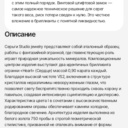
с этим полный порядок. Винтовой штифтовой замок —
самое надежное техническое решение для серег
такого веса, риск потери сведен к нулю. Это честное
вложение в бриллианты с понятной ликвидностью.
Описание
Серьги Studio jewelry представляют собой эталонный образец
работы с фантазийной огранкой, где главенствующую роль
играет природная уникальность минералов. Композиционным
центром изделия выступают два идентичных бриллианта
огранки «Heart» (Сердце) массой 0,90 карата каждый.
Благодаря высокой чистоте VS2, включения в структуре
кристаллов неразличимы невооруженным глазом, что
позволяет свету беспрепятственно проходить сквозь корону и
павильон, создавая интенсивную сцинтилляцию и дисперсию.
Характеристика цвета I в сочетании с высококачественным
родированием оправы обеспечивает камням холодное,
благородное свечение. Архитектура изделия выполнена из
белого золота 750 пробы в строгой геометрической
стилистике, призванной не отвлекать внимание от формы