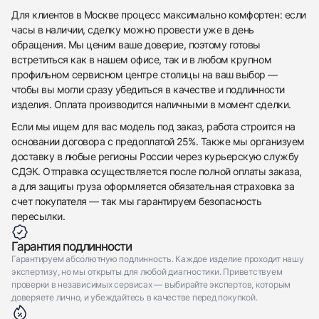
Для клиентов в Москве процесс максимально комфортен: если
Приложите фото ваших часов…
часы в наличии, сделку можно провести уже в день
обращения. Мы ценим ваше доверие, поэтому готовы
Отправить заявку
встретиться как в нашем офисе, так и в любом крупном
Отправить заявку
профильном сервисном центре столицы на ваш выбор —
чтобы вы могли сразу убедиться в качестве и подлинности
изделия. Оплата производится наличными в момент сделки.
Если мы ищем для вас модель под заказ, работа строится на
основании договора с предоплатой 25%. Также мы организуем
доставку в любые регионы России через курьерскую службу
СДЭК. Отправка осуществляется после полной оплаты заказа,
а для защиты груза оформляется обязательная страховка за
счет покупателя — так мы гарантируем безопасность
пересылки.
Гарантия подлинности
Гарантируем абсолютную подлинность. Каждое изделие проходит нашу
экспертизу, но мы открыты для любой диагностики. Приветствуем
проверки в независимых сервисах — выбирайте экспертов, которым
доверяете лично, и убеждайтесь в качестве перед покупкой.