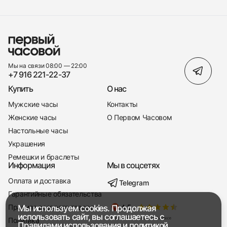
Мы на связи 08:00 — 22:00
+7 916 221-22-37
Купить
О нас
Мужские часы
Контакты
Женские часы
О Первом Часовом
Настольные часы
Украшения
Ремешки и браслеты
Информация
Мы в соцсетях
Оплата и доставка
Telegram
+7 916 221-22-37
Гарантийные обязательства
Правила возврата товара
Мы используем cookies. Продолжая
Мы насвязи 08:00 — 19:00
использовать сайт, вы соглашаетесь с
Политика
Правилами использования
и
политикой