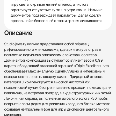
игру света, скрывая легкий оттенок, а чистота
гарантирует отсутствие «угля» внутри камня. Наличие
документов подтверждает параметры, делая сделку
прозрачной и безопасной с точки зрения ликвидности.
Описание
Studio jewelry кольцо представляет собой образец
рафинированного минимализма, где архитектура оправы
полностью подчинена оптическим свойствам солитера.
Доминантой композиции выступает бриллиант весом 0,99
карата, обладающий эталонной огранкой «Triple Excellent», что
обеспечивает максимальную сцинтилляцию и интенсивный
возврат света через площадку камня. Природный оттенок
категории J компенсируется высокой чистотой VS1,
позволяющей лучам беспрепятственно проходить сквозь грани
павильона, не встречая преград в виде структурных инклюзий.
Лаконичная оправа, выполненная из белого золота 750 пробы,
покрыта слоем родия для усиления холодного блеска металла,
создавая нейтральный фон для игры дисперсии центрального
438
285
145
142
205
204
195
150
6
минерала.