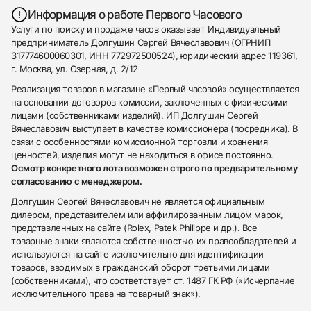
Информация о работе Первого Часового
Услуги по поиску и продаже часов оказывает Индивидуальный
предприниматель Долгушин Сергей Вячеславович (ОГРНИП
317774600060301, ИНН 772972500524), юридический адрес 119361,
г. Москва, ул. Озерная, д. 2/12
Реализация товаров в магазине «Первый часовой» осуществляется
на основании договоров комиссии, заключенных с физическими
лицами (собственниками изделий). ИП Долгушин Сергей
Вячеславович выступает в качестве комиссионера (посредника). В
связи с особенностями комиссионной торговли и хранения
ценностей, изделия могут не находиться в офисе постоянно.
Осмотр конкретного лота возможен строго по предварительному
согласованию с менеджером.
Долгушин Сергей Вячеславович не является официальным
дилером, представителем или аффилированным лицом марок,
представленных на сайте (Rolex, Patek Philippe и др.). Все
товарные знаки являются собственностью их правообладателей и
используются на сайте исключительно для идентификации
товаров, вводимых в гражданский оборот третьими лицами
(собственниками), что соответствует ст. 1487 ГК РФ («Исчерпание
исключительного права на товарный знак»).