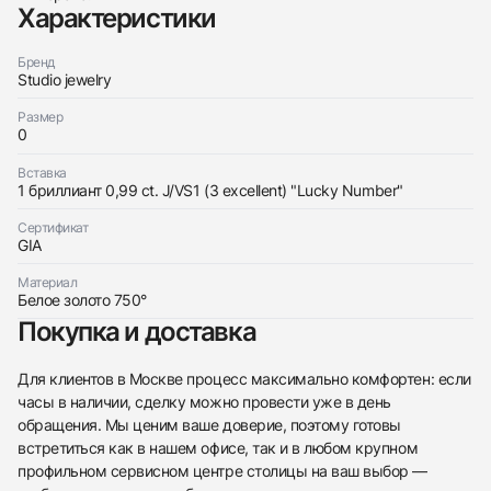
Характеристики
Бренд
Studio jewelry
Размер
0
Трейд-ин часов
Купить эти часы
Вставка
Оставьте ваши контактные данные и мы свяжемся
1 бриллиант 0,99 ct. J/VS1 (3 excellent) "Lucky Number"
с вами
Оставьте ваши контактные данные и мы свяжемся
Studio jewelry
Сертификат
с вами
Подвеска с бриллиантом 0,99 ct. J/VS1 (3
GIA
Studio jewelry
excellent)
Подвеска с бриллиантом 0,99 ct. J/VS1 (3
Новые
Коробка + Документы
$4,050
excellent)
Материал
Новые
Коробка + Документы
Белое золото 750°
$4,050
Покупка и доставка
Для клиентов в Москве процесс максимально комфортен: если
часы в наличии, сделку можно провести уже в день
обращения. Мы ценим ваше доверие, поэтому готовы
встретиться как в нашем офисе, так и в любом крупном
Приложите фото ваших часов…
профильном сервисном центре столицы на ваш выбор —