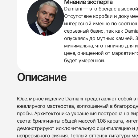
Мнение эксперта
Damiani — это бренд с высокой
438
285
145
142
205
204
195
150
6
Отсутствие коробки и докумен
интересной именно по соотнош
серьезный базис, так как Dam
опускаясь до мутных камней. 
минимальна, что типично для и
цене, очищенной от маркетинг
будет умеренной.
Описание
Ювелирное изделие Damiani представляет собой э
ювелирного мастерства, воплощенный в благород
пробы. Архитектоника украшения построена на ви
света: бриллианты общей массой 1.08 карата, инте
демонстрируют исключительную сцинтилляцию и д
непрерывного сияния. Теплый оттенок лигатуры м