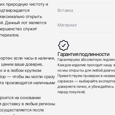
 их природную чистоту и
подтверждается
Вставка
максимально открыть
й. Данный лот является
Материал
овершенство служит
териалов.
Приложите фото ваших часов…
Отправить заявку
Гарантия подлинности
ртен: если часы в наличии,
Гарантируем абсолютную подлин
Отправить заявку
 ценим ваше доверие,
Каждое изделие проходит нашу э
ак и в любом крупном
но мы открыты для любой диагно
Приветствуем проверки в незав
бор — чтобы вы могли сразу
сервисах — выбирайте эксперто
ата производится наличными
доверяете лично, и убеждайтесь 
перед покупкой.
троится на основании
м доставку в любые регионы
осуществляется после