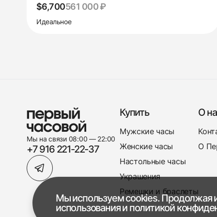
$6,700
561 000 ₽
Идеальное
Купить
О на
Мужские часы
Конт
Мы на связи 08:00 — 22:00
Женские часы
О Пе
+7 916 221-22-37
Настольные часы
Украшения
Ремешки и браслеты
Мы используем cookies. Продолжая и
использования
и
политикой конфиде