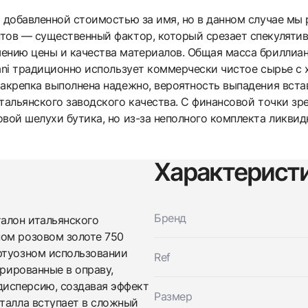
 добавленной стоимостью за имя, но в данном случае мы 
тов — существенный фактор, который срезает спекулятив
ению цены и качества материалов. Общая масса бриллиант
iani традиционно использует коммерчески чистое сырье с
Закрепка выполнена надежно, вероятность выпадения вста
тальянского заводского качества. С финансовой точки зре
овой шелухи бутика, но из-за неполного комплекта ликви
Трейд-ин часов
Характерист
Заказать эти часы
Оставьте ваши контактные данные и мы свяжемся с
вами
Оставьте ваши контактные данные и мы свяжемся с
Бренд
Damiani
талон итальянского
вами
Mimosa Collier
ном розовом золоте 750
Damiani
Новые
ртуозном использовании
$5,400
Mimosa Collier
Ref
Новые
грированные в оправу,
$5,400
исперсию, создавая эффект
Размер
еталла вступает в сложный