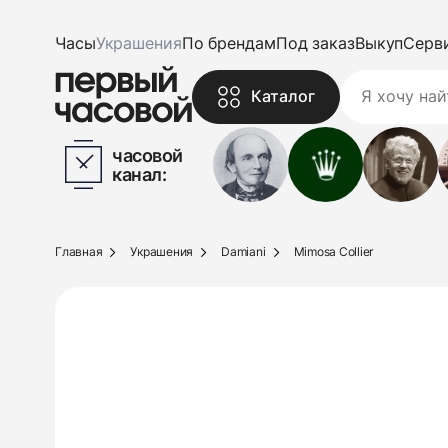
Часы
Украшения
По брендам
Под заказ
Выкуп
Серв
Каталог
часовой
канал:
Главная
Украшения
Damiani
Mimosa Collier