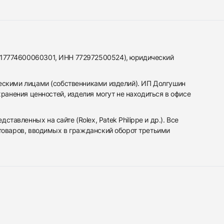
317774600060301, ИНН 772972500524), юридический
ескими лицами (собственниками изделий). ИП Долгушин
ранения ценностей, изделия могут не находиться в офисе
вленных на сайте (Rolex, Patek Philippe и др.). Все
 товаров, вводимых в гражданский оборот третьими