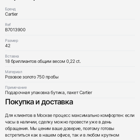
Бренд
Cartier
Ref
B7013900
Размер
42
Трейд-ин часов
Заказать эти часы
Вставка
Оставьте ваши контактные данные и мы свяжемся
18 бриллиантов общим весом 0,22 ct.
с вами
Оставьте ваши контактные данные и мы свяжемся
Cartier
с вами
Love Necklace, Diamonds
Материал
Cartier
Розовое золото 750 пробы
Новые
Коробка + Документы
$7,950
Love Necklace, Diamonds
Новые
Коробка + Документы
Примечание
$7,950
Подарочная упаковка бутика, пакет Cartier
Покупка и доставка
Для клиентов в Москве процесс максимально комфортен: если
часы в наличии, сделку можно провести уже в день
обращения. Мы ценим ваше доверие, поэтому готовы
Приложите фото ваших часов…
встретиться как в нашем офисе, так и в любом крупном