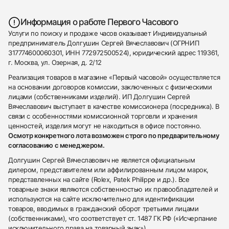
Информация о работе Первого Часового
Услуги по поиску и продаже часов оказывает Индивидуальный
предприниматель Долгушин Сергей Вячеславович (ОГРНИП
317774600060301, ИНН 772972500524), юридический адрес 119361,
г. Москва, ул. Озерная, д. 2/12
Реализация товаров в магазине «Первый часовой» осуществляется
на основании договоров комиссии, заключенных с физическими
лицами (собственниками изделий). ИП Долгушин Сергей
Вячеславович выступает в качестве комиссионера (посредника). В
связи с особенностями комиссионной торговли и хранения
ценностей, изделия могут не находиться в офисе постоянно.
Осмотр конкретного лота возможен строго по предварительному
согласованию с менеджером.
Долгушин Сергей Вячеславович не является официальным
дилером, представителем или аффилированным лицом марок,
представленных на сайте (Rolex, Patek Philippe и др.). Все
товарные знаки являются собственностью их правообладателей и
используются на сайте исключительно для идентификации
товаров, вводимых в гражданский оборот третьими лицами
(собственниками), что соответствует ст. 1487 ГК РФ («Исчерпание
исключительного права на товарный знак»).