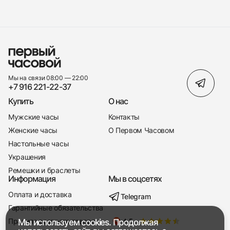
Мы на связи 08:00 — 22:00
+7 916 221-22-37
Купить
О нас
Мужские часы
Контакты
Женские часы
О Первом Часовом
Настольные часы
Украшения
Ремешки и браслеты
Информация
Мы в соцсетях
Оплата и доставка
Telegram
+7 916 221-22-37
Гарантийные обязательства
Правила возврата товара
Мы используем cookies. Продолжая
Мы насвязи 08:00 — 19:00