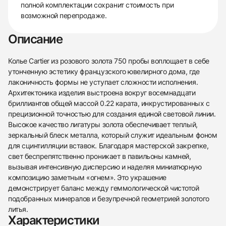
полной комплектации сохранит стоимость при
возможной перепродаже.
Описание
Колье Cartier из розового золота 750 пробы воплощает в себе
утонченную эстетику французского ювелирного дома, где
лаконичность формы не уступает сложности исполнения.
Архитектоника изделия выстроена вокруг восемнадцати
бриллиантов общей массой 0.22 карата, инкрустированных с
прецизионной точностью для создания единой световой линии.
Высокое качество лигатуры золота обеспечивает теплый,
зеркальный блеск металла, который служит идеальным фоном
для сцинтилляции вставок. Благодаря мастерской закрепке,
свет беспрепятственно проникает в павильоны камней,
вызывая интенсивную дисперсию и наделяя миниатюрную
композицию заметным «огнем». Это украшение
демонстрирует баланс между геммологической чистотой
подобранных минералов и безупречной геометрией золотого
литья.
Характеристики
438
285
145
142
205
204
195
150
6