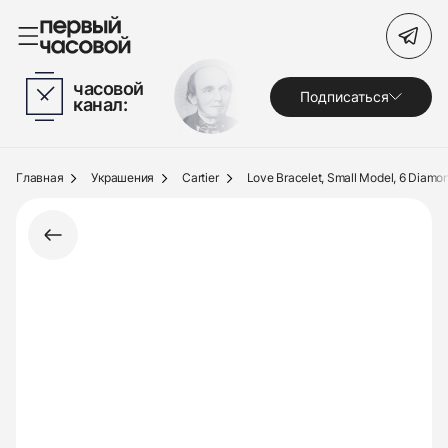
Поиск по сайту
часовой
Подписаться
канал:
Часы
Украшения
Главная
Украшения
Cartier
Love Bracelet, Small Model, 6 Diamo
По брендам
Под заказ
Выкуп
Сервис
Журнал
О нас
Контакты