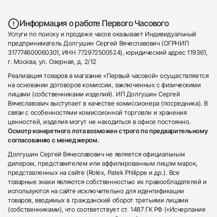
Информация о работе Первого Часового
Услуги по поиску и продаже часов оказывает Индивидуальный
предприниматель Долгушин Сергей Вячеславович (ОГРНИП
317774600060301, ИНН 772972500524), юридический адрес 119361,
г. Москва, ул. Озерная, д. 2/12
Реализация товаров в магазине «Первый часовой» осуществляется
на основании договоров комиссии, заключенных с физическими
лицами (собственниками изделий). ИП Долгушин Сергей
Вячеславович выступает в качестве комиссионера (посредника). В
связи с особенностями комиссионной торговли и хранения
ценностей, изделия могут не находиться в офисе постоянно.
Осмотр конкретного лота возможен строго по предварительному
согласованию с менеджером.
Долгушин Сергей Вячеславович не является официальным
дилером, представителем или аффилированным лицом марок,
представленных на сайте (Rolex, Patek Philippe и др.). Все
товарные знаки являются собственностью их правообладателей и
используются на сайте исключительно для идентификации
товаров, вводимых в гражданский оборот третьими лицами
(собственниками), что соответствует ст. 1487 ГК РФ («Исчерпание