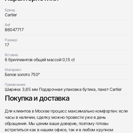
Бренд
Cartier
Ref
B6047717
Размер
Трейд-ин часов
17
Заказать эти часы
Оставьте ваши контактные данные и мы свяжемся
Вставка
с вами
6 бриллиантов общей массой 0,15 ct
Оставьте ваши контактные данные и мы свяжемся
Cartier
с вами
Love Bracelet, Small Model, 6 Diamonds Wg
Материал
Cartier
Новые
Коробка + Документы
Белое золото 750°
$11,050
Love Bracelet, Small Model, 6 Diamonds Wg
Новые
Коробка + Документы
Примечание
$11,050
Ширина: 3,65 мм Подарочная упаковка бутика, пакет Cartier
Покупка и доставка
Для клиентов в Москве процесс максимально комфортен: если
часы в наличии, сделку можно провести уже в день
обращения. Мы ценим ваше доверие, поэтому готовы
Приложите фото ваших часов…
встретиться как в нашем офисе, так и в любом крупном