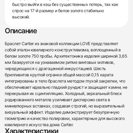
быстро выйти в кэш без существенных потерь, так как
спрос на 17-й размер и белое золото стабильно
высокий.
Описание
Браслет Cartier из знаковой коллекции LOVE представляет
собой эталон ювелирного конструктивизма, воплощенный в
белом золоте 750 пробы. Архитектоника изделия шириной 3,65
мм базируется на узнаваемом ритме винтовых мотивов,
чередующихся с драгоценной инкрустацией. Шесть
бриллиантов круглой огранки общей массой 0,15 карата
интегрированы в тело браслета методом глухой закрепки, что
обеспечивает идеально гладкий рундист и защищает камни, не
перекрывая их сцинтилляцию. Холодный, зеркальный блеск
родированного металла усиливает дисперсию света в
миниатюрных вставках, создавая строгий, но выразительный
визуальный эффект. Изделие демонстрирует безупречную
геометрию и качество полировки, характерные для высокого
ювелирного искусства дома Cartier.
Характеристики
438
285
145
142
205
204
195
150
6