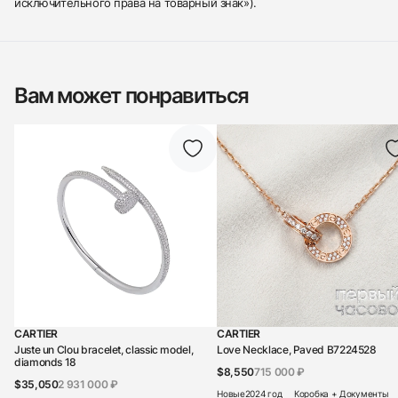
исключительного права на товарный знак»).
Вам может понравиться
CARTIER
CARTIER
Juste un Clou bracelet, classic model,
Love Necklace, Paved B7224528
diamonds 18
$8,550
715 000 ₽
$35,050
2 931 000 ₽
Новые
2024 год
Коробка + Документы