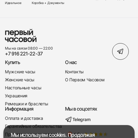
Идеальное
Коробка + Документы
Мы на связи 08:00 — 22:00
+7 916 221-22-37
Купить
О нас
Мужские часы
Контакты
Женские часы
О Первом Часовом
Настольные часы
Украшения
Ремешки и браслеты
Информация
Мы в соцсетях
Оплата и доставка
Telegram
+7 916 221-22-37
Гарантийные обязательства
Правила возврата товара
Мы используем cookies. Продолжая
Мы насвязи 08:00 — 19:00