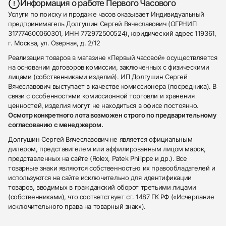
Информация о работе Первого Часового
Услуги по поиску и продаже часов оказывает Индивидуальный
предприниматель Долгушин Сергей Вячеславович (ОГРНИП
317774600060301, ИНН 772972500524), юридический адрес 119361,
г. Москва, ул. Озерная, д. 2/12
Реализация товаров в магазине «Первый часовой» осуществляется
на основании договоров комиссии, заключенных с физическими
лицами (собственниками изделий). ИП Долгушин Сергей
Вячеславович выступает в качестве комиссионера (посредника). В
связи с особенностями комиссионной торговли и хранения
ценностей, изделия могут не находиться в офисе постоянно.
Осмотр конкретного лота возможен строго по предварительному
согласованию с менеджером.
Долгушин Сергей Вячеславович не является официальным
дилером, представителем или аффилированным лицом марок,
представленных на сайте (Rolex, Patek Philippe и др.). Все
товарные знаки являются собственностью их правообладателей и
используются на сайте исключительно для идентификации
товаров, вводимых в гражданский оборот третьими лицами
(собственниками), что соответствует ст. 1487 ГК РФ («Исчерпание
исключительного права на товарный знак»).