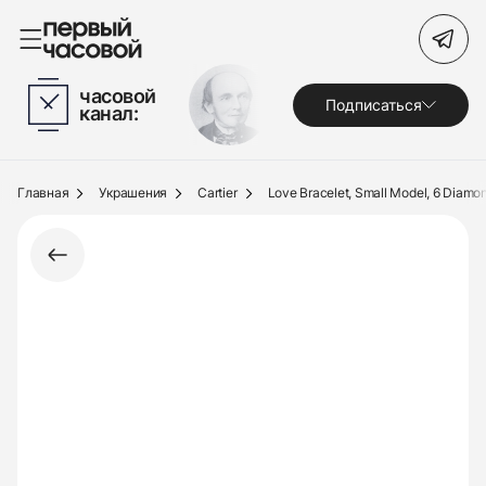
Поиск по сайту
часовой
Подписаться
канал:
Часы
Украшения
Главная
Украшения
Cartier
Love Bracelet, Small Model, 6 Diamo
По брендам
Под заказ
Выкуп
Сервис
Журнал
О нас
Контакты