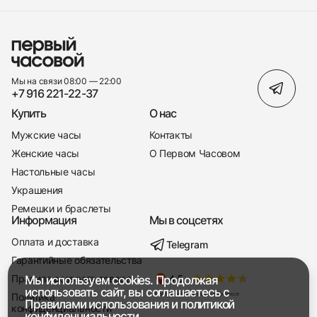
Мы на связи 08:00 — 22:00
+7 916 221-22-37
Купить
О нас
Мужские часы
Контакты
Женские часы
О Первом Часовом
Настольные часы
Украшения
Ремешки и браслеты
Информация
Мы в соцсетях
Оплата и доставка
Telegram
+7 916 221-22-37
Гарантийные обязательства
Правила возврата товара
Мы используем cookies. Продолжая
Мы насвязи 08:00 — 19:00
использовать сайт, вы соглашаетесь с
Политика
Правилами использования
и
политикой
конфиденциальности
конфиденциальности.