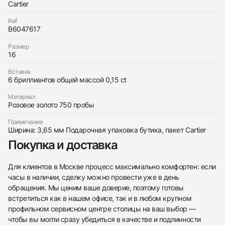
Cartier
Ref
B6047617
Размер
16
Трейд-ин часов
Вставка
Заказать эти часы
6 бриллиантов общей массой 0,15 ct
Оставьте ваши контактные данные и мы свяжемся
с вами
Материал
Оставьте ваши контактные данные и мы свяжемся
Cartier
Розовое золото 750 пробы
с вами
Love Bracelet, Small Model, 6 Diamonds Rg
Cartier
Новые
Коробка + Документы
$9,500
Love Bracelet, Small Model, 6 Diamonds Rg
Примечание
Новые
Коробка + Документы
Ширина: 3,65 мм Подарочная упаковка бутика, пакет Cartier
$9,500
Покупка и доставка
Для клиентов в Москве процесс максимально комфортен: если
часы в наличии, сделку можно провести уже в день
обращения. Мы ценим ваше доверие, поэтому готовы
встретиться как в нашем офисе, так и в любом крупном
Приложите фото ваших часов…
профильном сервисном центре столицы на ваш выбор —
Отправить заявку
чтобы вы могли сразу убедиться в качестве и подлинности