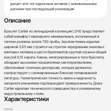
делает этот лот надежным активом с минимальными
рисками при последующей реализации.
Описание
Браслет Cartier из легендарной коллекции LOVE представляет
собой манифест ювелирного минимализма, исполненный в
теплом розовом золоте 750 пробы. Архитектоника изделия
шириной 3,65 мм строится на строгом чередовании знаковых
винтовых мотивов и шести бриллиантов круглой огранки общей
массой 0,15 карата. Камни, интегрированные в тело браслета,
обладают высокими показателями светопреломления,
обеспечивая точечную дисперсию, которая деликатно
контрастирует с сатинированным блеском полированной
лигатуры. Геометрическая точность овала и надежность
запорного механизма подтверждают приверженность Дома
Cartier идеалам технического совершенства и узнаваемому
индустриальному стилю.
Характеристики
438
285
145
142
205
204
195
150
6
Бренд