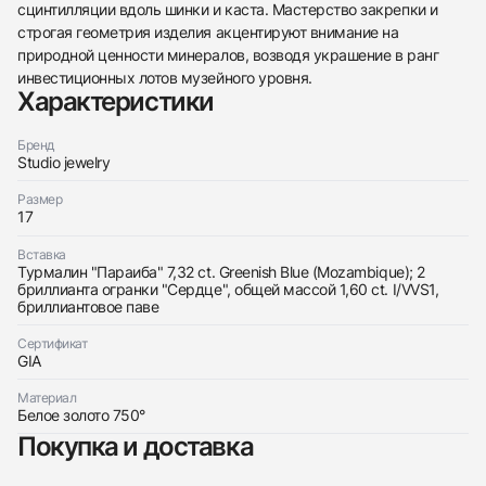
сцинтилляции вдоль шинки и каста. Мастерство закрепки и
строгая геометрия изделия акцентируют внимание на
438
285
145
142
205
204
195
150
6
природной ценности минералов, возводя украшение в ранг
инвестиционных лотов музейного уровня.
Характеристики
Бренд
Studio jewelry
Трейд-ин часов
Размер
17
Заказать эти часы
Оставьте ваши контактные данные и мы свяжемся
с вами
Вставка
Оставьте ваши контактные данные и мы свяжемся
Турмалин "Параиба" 7,32 ct. Greenish Blue (Mozambique); 2
Studio jewelry
с вами
Кольцо с турмалином &quot;Параиба&quot;
бриллианта огранки "Сердце", общей массой 1,60 ct. I/VVS1,
Studio jewelry
7,32 ct.
бриллиантовое паве
Кольцо с турмалином &quot;Параиба&quot;
Новые
Коробка + Документы
$21,650
7,32 ct.
Сертификат
Новые
Коробка + Документы
GIA
$21,650
Материал
Белое золото 750°
Покупка и доставка