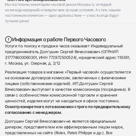
Мы постоянно мониторим часовой рынок Москвы (с оглядкой
на международный) и предлагаем лучшие условия. А стать нашим
постоянным клиентом — одно удовольствие — у вас всегда будут
лучшие цены!
Информация о работе Первого Часового
Услуги по поиску и продаже часов оказывает Индивидуальный
предприниматель Долгушин Сергей Вячеславович (ОГРНИП
317774600060301, ИНН 772972500524), юридический адрес 119361,
г. Москва, ул. Озерная, д. 2/12
Реализация товаров в магазине «Первый часовой» осуществляется
на основании договоров комиссии, заключенных с физическими
лицами (собственниками изделий). ИП Долгушин Сергей
Вячеславович выступает в качестве комиссионера (посредника). В
связи с особенностями комиссионной торговли и хранения
ценностей, изделия могут не находиться в офисе постоянно.
Осмотр конкретного лота возможен строго по предварительному
согласованию с менеджером.
Долгушин Сергей Вячеславович не является официальным
дилером, представителем или аффилированным лицом марок,
представленных на сайте (Rolex, Patek Philippe и др.). Все