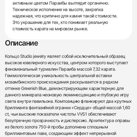
активным цветом Параибы выглядит органично.
Техническое исполнение на высоте, закрепка
надежная, что критично для камня такой стоимости.
Это украшение для тех, кто понимает реальную
стоимость карата на мировом рынке.
Описание
Кольцо Studio jewelry являет собой исключительный образец
высокое ювелирного искусства, центром которого выступает
феноменальный турмалин Параиба массой 7,32 карата.
Геммологическая уникальность центральной вставки
мозамбикского происхождения раскрывается в редком
оттенке Greenish Blue, демонстрирующем характерную для
данного минерала неоновую люминесценцию и глубокую игру
света внутри павильона. Композицию фланкируют два крупных
бриллианта фантазийной огранки «Сердце» общей массой 1,60
ct, чьи высокие показатели чистоты VVS1 обеспечивают
безупречную прозрачность и дисперсию. Архитектура оправы
из белого золота 750-й пробы дополнена сплошным
бриллиантовым паве, создающим эффект непрерывной