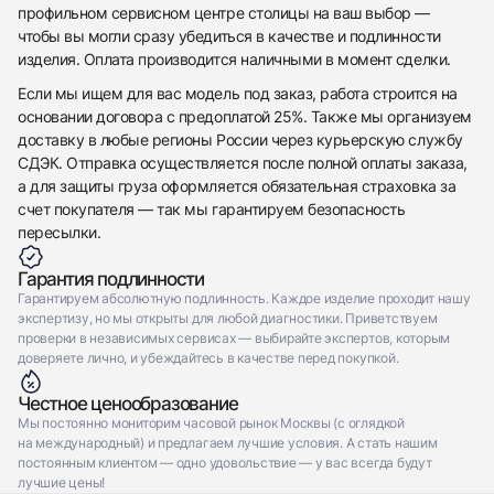
профильном сервисном центре столицы на ваш выбор —
Отправить заявку
чтобы вы могли сразу убедиться в качестве и подлинности
Отправить заявку
изделия. Оплата производится наличными в момент сделки.
Если мы ищем для вас модель под заказ, работа строится на
основании договора с предоплатой 25%. Также мы организуем
доставку в любые регионы России через курьерскую службу
СДЭК. Отправка осуществляется после полной оплаты заказа,
а для защиты груза оформляется обязательная страховка за
счет покупателя — так мы гарантируем безопасность
пересылки.
Гарантия подлинности
Гарантируем абсолютную подлинность. Каждое изделие проходит нашу
экспертизу, но мы открыты для любой диагностики. Приветствуем
проверки в независимых сервисах — выбирайте экспертов, которым
доверяете лично, и убеждайтесь в качестве перед покупкой.
Честное ценообразование
Мы постоянно мониторим часовой рынок Москвы (с оглядкой
на международный) и предлагаем лучшие условия. А стать нашим
постоянным клиентом — одно удовольствие — у вас всегда будут
лучшие цены!