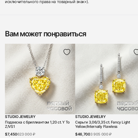
исключительного права на товарный знак»).
Вам может понравиться
STUDIO JEWELRY
STUDIO JEWELRY
Подвеска с бриллиантом 1,20 ct. Y To
Серьги 3,06/3,35 ct. Fancy Light
Z/VS1
Yellow/Internally Flawless
$7,450
623 000 ₽
$46,700
3 905 000 ₽