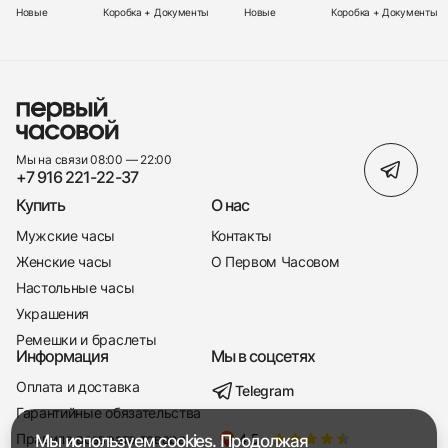
Новые
Коробка + Документы
Новые
Коробка + Документы
Мы на связи 08:00 — 22:00
+7 916 221-22-37
Купить
О нас
Мужские часы
Контакты
Женские часы
О Первом Часовом
Настольные часы
Украшения
Ремешки и браслеты
Информация
Мы в соцсетях
Оплата и доставка
Telegram
+7 916 221-22-37
Гарантийные обязательства
Правила возврата товара
Мы используем cookies. Продолжая