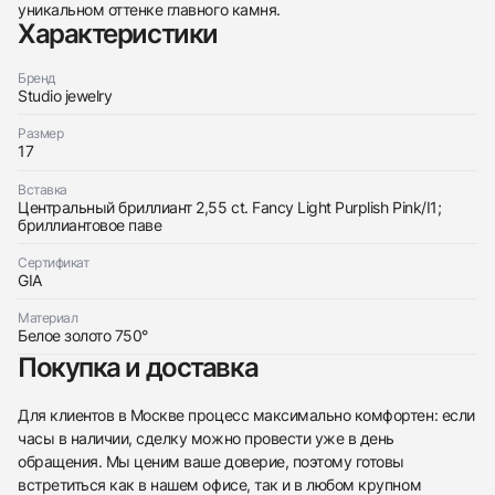
уникальном оттенке главного камня.
Характеристики
Бренд
Studio jewelry
Размер
17
Трейд-ин часов
Вставка
Заказать эти часы
Оставьте ваши контактные данные и мы свяжемся
Центральный бриллиант 2,55 ct. Fancy Light Purplish Pink/I1;
с вами
бриллиантовое паве
Оставьте ваши контактные данные и мы свяжемся
Studio jewelry
с вами
Кольцо С Бриллиантом 2,55 Ct. Fancy Light
Сертификат
Studio jewelry
Purplish Pink
GIA
Кольцо С Бриллиантом 2,55 Ct. Fancy Light
Новые
Коробка + Документы
По запросу
Purplish Pink
Новые
Коробка + Документы
Материал
По запросу
Белое золото 750°
Покупка и доставка
Для клиентов в Москве процесс максимально комфортен: если
часы в наличии, сделку можно провести уже в день
обращения. Мы ценим ваше доверие, поэтому готовы
Приложите фото ваших часов…
встретиться как в нашем офисе, так и в любом крупном