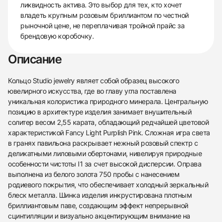
ликвидность актива. Это выбор для тех, кто хочет
владеть крупным розовым бриллиантом по честной
рыночной цене, не переплачивая тройной прайс за
брендовую коробочку.
Описание
Кольцо Studio jewelry являет собой образец высокого
ювелирного искусства, где во главу угла поставлена
уникальная колористика природного минерала. Центральную
позицию в архитектуре изделия занимает внушительный
солитер весом 2,55 карата, обладающий редчайшей цветовой
характеристикой Fancy Light Purplish Pink. Сложная игра света
в гранях павильона раскрывает нежный розовый спектр с
деликатными лиловыми обертонами, нивелируя природные
особенности чистоты I1 за счет высокой дисперсии. Оправа
выполнена из белого золота 750 пробы с нанесением
родиевого покрытия, что обеспечивает холодный зеркальный
блеск металла. Шинка изделия инкрустирована плотным
бриллиантовым паве, создающим эффект непрерывной
сцинтилляции и визуально акцентирующим внимание на
438
285
145
142
205
204
195
150
6