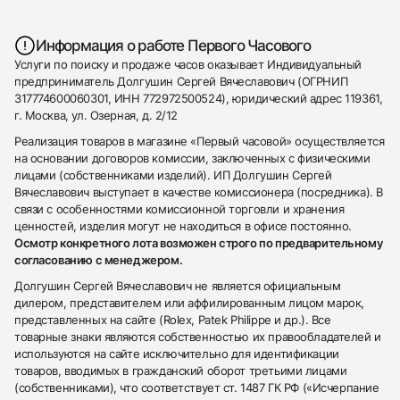
Информация о работе Первого Часового
Услуги по поиску и продаже часов оказывает Индивидуальный
предприниматель Долгушин Сергей Вячеславович (ОГРНИП
317774600060301, ИНН 772972500524), юридический адрес 119361,
г. Москва, ул. Озерная, д. 2/12
Реализация товаров в магазине «Первый часовой» осуществляется
на основании договоров комиссии, заключенных с физическими
лицами (собственниками изделий). ИП Долгушин Сергей
Вячеславович выступает в качестве комиссионера (посредника). В
связи с особенностями комиссионной торговли и хранения
ценностей, изделия могут не находиться в офисе постоянно.
Осмотр конкретного лота возможен строго по предварительному
согласованию с менеджером.
Долгушин Сергей Вячеславович не является официальным
дилером, представителем или аффилированным лицом марок,
представленных на сайте (Rolex, Patek Philippe и др.). Все
товарные знаки являются собственностью их правообладателей и
используются на сайте исключительно для идентификации
товаров, вводимых в гражданский оборот третьими лицами
(собственниками), что соответствует ст. 1487 ГК РФ («Исчерпание