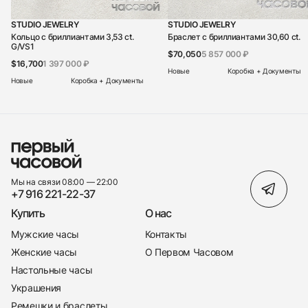
STUDIO JEWELRY
STUDIO JEWELRY
Кольцо c бриллиантами 3,53 ct.
Браслет с бриллиантами 30,60 ct.
G/VS1
$70,050
5 857 000 ₽
$16,700
1 397 000 ₽
Новые
Коробка + Документы
Новые
Коробка + Документы
Мы на связи 08:00 — 22:00
+7 916 221-22-37
Купить
О нас
Мужские часы
Контакты
Женские часы
О Первом Часовом
Настольные часы
Украшения
Ремешки и браслеты