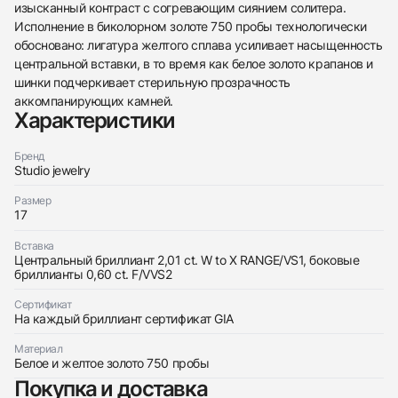
изысканный контраст с согревающим сиянием солитера.
Исполнение в биколорном золоте 750 пробы технологически
438
285
145
142
205
204
195
150
6
обосновано: лигатура желтого сплава усиливает насыщенность
центральной вставки, в то время как белое золото крапанов и
шинки подчеркивает стерильную прозрачность
аккомпанирующих камней.
Характеристики
Бренд
Studio jewelry
Трейд-ин часов
Размер
Заказать эти часы
Оставьте ваши контактные данные и мы свяжемся
17
с вами
Оставьте ваши контактные данные и мы свяжемся
Studio jewelry
Вставка
с вами
Кольцо с бриллиантом 2,01 сt. W To X/Vs1
Центральный бриллиант 2,01 ct. W to X RANGE/VS1, боковые
Studio jewelry
Новые
Коробка + Документы
бриллианты 0,60 ct. F/VVS2
$10,850
Кольцо с бриллиантом 2,01 сt. W To X/Vs1
Новые
Коробка + Документы
Сертификат
$10,850
На каждый бриллиант сертификат GIA
Материал
Белое и желтое золото 750 пробы
Покупка и доставка