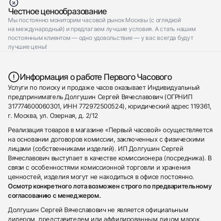
Честное ценообразование
Мы постоянно мониторим часовой рынок Москвы (с оглядкой
на международный) и предлагаем лучшие условия. А стать нашим
постоянным клиентом — одно удовольствие — у вас всегда будут
лучшие цены!
Информация о работе Первого Часового
Услуги по поиску и продаже часов оказывает Индивидуальный
предприниматель Долгушин Сергей Вячеславович (ОГРНИП
317774600060301, ИНН 772972500524), юридический адрес 119361,
г. Москва, ул. Озерная, д. 2/12
Реализация товаров в магазине «Первый часовой» осуществляется
на основании договоров комиссии, заключенных с физическими
лицами (собственниками изделий). ИП Долгушин Сергей
Вячеславович выступает в качестве комиссионера (посредника). В
связи с особенностями комиссионной торговли и хранения
ценностей, изделия могут не находиться в офисе постоянно.
Осмотр конкретного лота возможен строго по предварительному
согласованию с менеджером.
Долгушин Сергей Вячеславович не является официальным
дилером, представителем или аффилированным лицом марок,