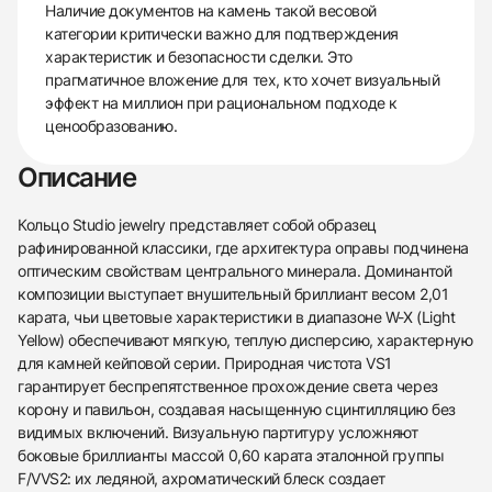
Наличие документов на камень такой весовой
категории критически важно для подтверждения
характеристик и безопасности сделки. Это
прагматичное вложение для тех, кто хочет визуальный
эффект на миллион при рациональном подходе к
ценообразованию.
Описание
Кольцо Studio jewelry представляет собой образец
рафинированной классики, где архитектура оправы подчинена
оптическим свойствам центрального минерала. Доминантой
композиции выступает внушительный бриллиант весом 2,01
карата, чьи цветовые характеристики в диапазоне W-X (Light
Yellow) обеспечивают мягкую, теплую дисперсию, характерную
для камней кейповой серии. Природная чистота VS1
гарантирует беспрепятственное прохождение света через
корону и павильон, создавая насыщенную сцинтилляцию без
видимых включений. Визуальную партитуру усложняют
боковые бриллианты массой 0,60 карата эталонной группы
F/VVS2: их ледяной, ахроматический блеск создает