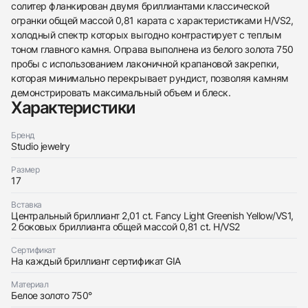
солитер фланкирован двумя бриллиантами классической
огранки общей массой 0,81 карата с характеристиками H/VS2,
холодный спектр которых выгодно контрастирует с теплым
тоном главного камня. Оправа выполнена из белого золота 750
438
285
145
142
205
204
195
150
6
пробы с использованием лаконичной крапановой закрепки,
которая минимально перекрывает рундист, позволяя камням
демонстрировать максимальный объем и блеск.
Характеристики
Бренд
Studio jewelry
Трейд-ин часов
Размер
17
Заказать эти часы
Оставьте ваши контактные данные и мы свяжемся
с вами
Вставка
Оставьте ваши контактные данные и мы свяжемся
Studio jewelry
Центральный бриллиант 2,01 ct. Fancy Light Greenish Yellow/VS1,
с вами
Кольцо с бриллиантом 2,01 ct. FLGY/VS1
2 боковых бриллианта общей массой 0,81 ct. H/VS2
Studio jewelry
Новые
Коробка + Документы
$17,650
Кольцо с бриллиантом 2,01 ct. FLGY/VS1
Сертификат
Новые
Коробка + Документы
На каждый бриллиант сертификат GIA
$17,650
Материал
Белое золото 750°