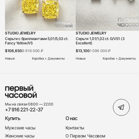
STUDIO JEWELRY
STUDIO JEWELRY
Серьги c бриллиантами 5,01/5,03 ct.
Серьги 1,01/1,02 ct. G/VS1 (3
Fancy Yellow/VS
Excellent)
$106,650
8 916 000 ₽
$13,100
1 096 000 ₽
Новые
Коробка + Документы
Новые
Коробка + Документы
Мы на связи 08:00 — 22:00
+7 916 221-22-37
Купить
О нас
Мужские часы
Контакты
Женские часы
О Первом Часовом