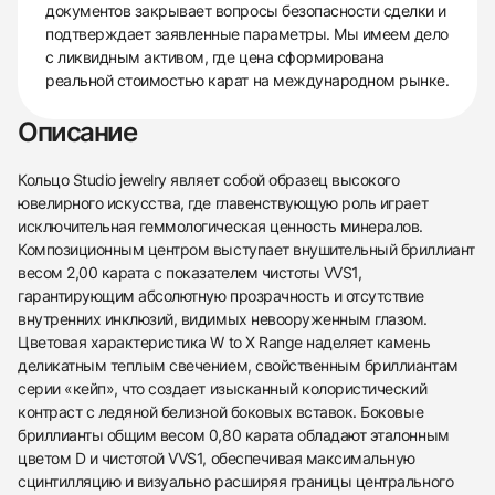
документов закрывает вопросы безопасности сделки и
подтверждает заявленные параметры. Мы имеем дело
с ликвидным активом, где цена сформирована
реальной стоимостью карат на международном рынке.
Описание
Кольцо Studio jewelry являет собой образец высокого
ювелирного искусства, где главенствующую роль играет
исключительная геммологическая ценность минералов.
Композиционным центром выступает внушительный бриллиант
весом 2,00 карата с показателем чистоты VVS1,
гарантирующим абсолютную прозрачность и отсутствие
внутренних инклюзий, видимых невооруженным глазом.
Цветовая характеристика W to X Range наделяет камень
деликатным теплым свечением, свойственным бриллиантам
серии «кейп», что создает изысканный колористический
контраст с ледяной белизной боковых вставок. Боковые
бриллианты общим весом 0,80 карата обладают эталонным
цветом D и чистотой VVS1, обеспечивая максимальную
сцинтилляцию и визуально расширяя границы центрального