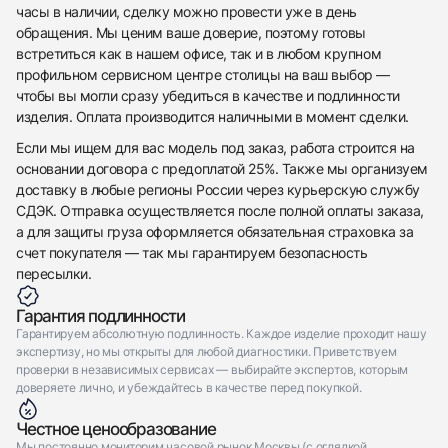
Приложите фото ваших часов…
часы в наличии, сделку можно провести уже в день
обращения. Мы ценим ваше доверие, поэтому готовы
Отправить заявку
встретиться как в нашем офисе, так и в любом крупном
профильном сервисном центре столицы на ваш выбор —
Отправить заявку
чтобы вы могли сразу убедиться в качестве и подлинности
изделия. Оплата производится наличными в момент сделки.
Если мы ищем для вас модель под заказ, работа строится на
основании договора с предоплатой 25%. Также мы организуем
доставку в любые регионы России через курьерскую службу
СДЭК. Отправка осуществляется после полной оплаты заказа,
а для защиты груза оформляется обязательная страховка за
счет покупателя — так мы гарантируем безопасность
пересылки.
Гарантия подлинности
Гарантируем абсолютную подлинность. Каждое изделие проходит нашу
экспертизу, но мы открыты для любой диагностики. Приветствуем
проверки в независимых сервисах — выбирайте экспертов, которым
доверяете лично, и убеждайтесь в качестве перед покупкой.
Честное ценообразование
Мы постоянно мониторим часовой рынок Москвы (с оглядкой