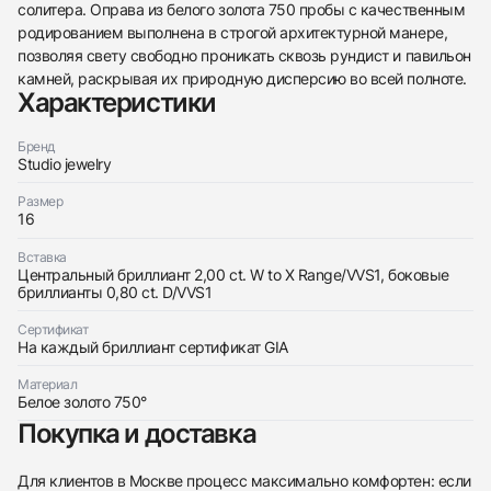
солитера. Оправа из белого золота 750 пробы с качественным
438
285
145
142
205
204
195
150
6
родированием выполнена в строгой архитектурной манере,
позволяя свету свободно проникать сквозь рундист и павильон
камней, раскрывая их природную дисперсию во всей полноте.
Характеристики
Бренд
Studio jewelry
Трейд-ин часов
Размер
16
Заказать эти часы
Оставьте ваши контактные данные и мы свяжемся
с вами
Вставка
Оставьте ваши контактные данные и мы свяжемся
Studio jewelry
Центральный бриллиант 2,00 ct. W to X Range/VVS1, боковые
с вами
Кольцо С Бриллиантом 2,00 Ct. W To X
бриллианты 0,80 ct. D/VVS1
Studio jewelry
Range/Vvs1
Кольцо С Бриллиантом 2,00 Ct. W To X
Новые
Коробка + Документы
Сертификат
$13,200
Range/Vvs1
На каждый бриллиант сертификат GIA
Новые
Коробка + Документы
$13,200
Материал
Белое золото 750°
Покупка и доставка
Для клиентов в Москве процесс максимально комфортен: если