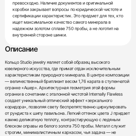
превосходно. Наличие документов и оригинальной
коробки закрывает вопросы по юридической чистоте и
сертификации характеристик. Это предмет для тех, кто
ищет максимальное качество самого минерала в
надежном золотом сплаве 750 пробы, а не логотип на
внутренней стороне шинки.
Описание
Кольцо Studio jewelry являет собой образец высокого
ювелирного искусства, где примат отдан исключительным
характеристикам природного минерала. В центре композиции
— величественный бриллиант весом 1,76 карата в ступенчатой
огранке «Ашер». Архитектурная геометрия этой формы
огранки в сочетании с эталонной чистотой Internally Flawless
создает уникальный оптический эффект «зеркального
коридора», позволяя свету беспрепятственно циркулировать
от рундиста к шипу павильона. Легкий оттенок цвета J придает
камню деликатную теплоту, контрастирующую с ледяным
блеском оправы из белого золота 750 пробы. Металл служит
438
285
145
142
205
204
195
150
6
строгим, минималистичным каркасом, чья задача — не