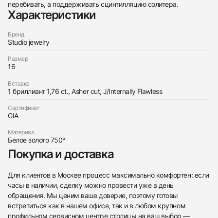
перебивать, а поддерживать сцинтилляцию солитера.
Характеристики
Бренд
Studio jewelry
Размер
Трейд-ин часов
16
Заказать эти часы
Оставьте ваши контактные данные и мы свяжемся
Вставка
с вами
1 бриллиант 1,76 ct., Asher cut, J/Internally Flawless
Оставьте ваши контактные данные и мы свяжемся
Studio jewelry
с вами
Кольцо С Бриллиантом 1,76 Ct. J/Internally
Сертификат
Studio jewelry
Flawless
GIA
Кольцо С Бриллиантом 1,76 Ct. J/Internally
Новые
Коробка + Документы
$11,350
Flawless
Материал
Новые
Коробка + Документы
Белое золото 750°
$11,350
Покупка и доставка
Для клиентов в Москве процесс максимально комфортен: если
часы в наличии, сделку можно провести уже в день
обращения. Мы ценим ваше доверие, поэтому готовы
Приложите фото ваших часов…
встретиться как в нашем офисе, так и в любом крупном
профильном сервисном центре столицы на ваш выбор —