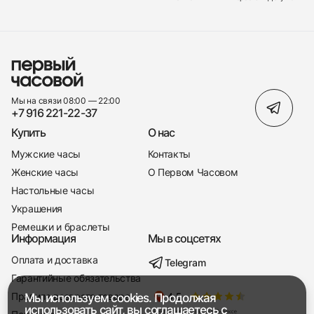
Мы на связи 08:00 — 22:00
+7 916 221-22-37
Купить
О нас
Мужские часы
Контакты
Женские часы
О Первом Часовом
Настольные часы
Украшения
Ремешки и браслеты
Информация
Мы в соцсетях
Оплата и доставка
Telegram
+7 916 221-22-37
Гарантийные обязательства
Правила возврата товара
Мы используем cookies. Продолжая
Мы насвязи 08:00 — 19:00
использовать сайт, вы соглашаетесь с