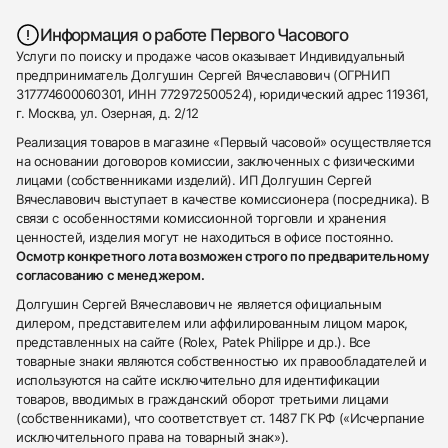
Информация о работе Первого Часового
Услуги по поиску и продаже часов оказывает Индивидуальный
предприниматель Долгушин Сергей Вячеславович (ОГРНИП
317774600060301, ИНН 772972500524), юридический адрес 119361,
г. Москва, ул. Озерная, д. 2/12
Реализация товаров в магазине «Первый часовой» осуществляется
на основании договоров комиссии, заключенных с физическими
лицами (собственниками изделий). ИП Долгушин Сергей
Вячеславович выступает в качестве комиссионера (посредника). В
связи с особенностями комиссионной торговли и хранения
ценностей, изделия могут не находиться в офисе постоянно.
Осмотр конкретного лота возможен строго по предварительному
согласованию с менеджером.
Долгушин Сергей Вячеславович не является официальным
дилером, представителем или аффилированным лицом марок,
представленных на сайте (Rolex, Patek Philippe и др.). Все
товарные знаки являются собственностью их правообладателей и
используются на сайте исключительно для идентификации
товаров, вводимых в гражданский оборот третьими лицами
(собственниками), что соответствует ст. 1487 ГК РФ («Исчерпание
исключительного права на товарный знак»).