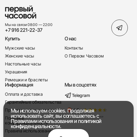
Мы на связи 08:00 — 22:00
+7 916 221-22-37
Купить
О нас
Мужские часы
Контакты
Женские часы
О Первом Часовом
Настольные часы
Украшения
Ремешки и браслеты
Информация
Мы в соцсетях
Оплата и доставка
Telegram
+7 916 221-22-37
Гарантийные обязательства
Правила возврата товара
Мы используем cookies. Продолжая
Мы насвязи 08:00 — 19:00
использовать сайт, вы соглашаетесь с
Политика
Правилами использования
и
политикой
конфиденциальности
конфиденциальности.
Правила использования