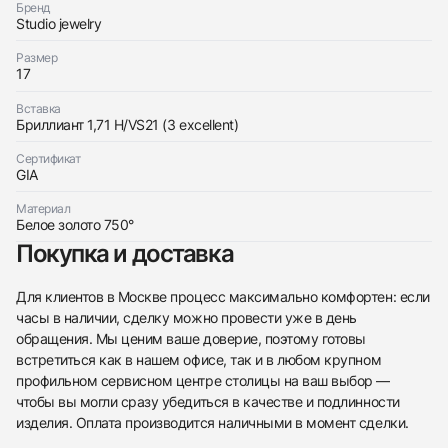
Бренд
Studio jewelry
Размер
17
Трейд-ин часов
Вставка
Бриллиант 1,71 H/VS21 (3 excellent)
Заказать эти часы
Оставьте ваши контактные данные и мы свяжемся
с вами
Сертификат
Оставьте ваши контактные данные и мы свяжемся
Studio jewelry
GIA
с вами
Кольцо с бриллиантом 1,71 ct. H/VS2 (3
Studio jewelry
Excellent)
Материал
Кольцо с бриллиантом 1,71 ct. H/VS2 (3
Новые
Коробка + Документы
Белое золото 750°
$12,300
Excellent)
Покупка и доставка
Новые
Коробка + Документы
$12,300
Для клиентов в Москве процесс максимально комфортен: если
часы в наличии, сделку можно провести уже в день
обращения. Мы ценим ваше доверие, поэтому готовы
встретиться как в нашем офисе, так и в любом крупном
профильном сервисном центре столицы на ваш выбор —
Приложите фото ваших часов…
чтобы вы могли сразу убедиться в качестве и подлинности
изделия. Оплата производится наличными в момент сделки.
Отправить заявку