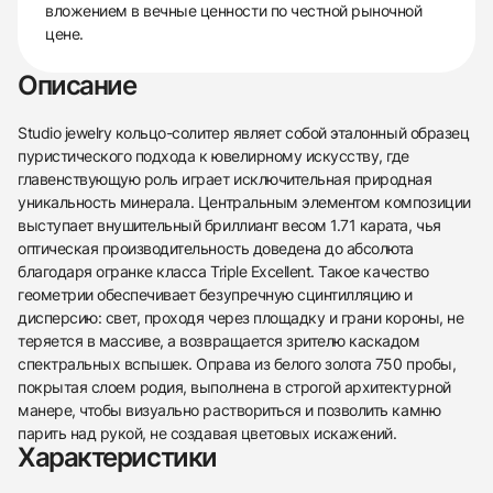
вложением в вечные ценности по честной рыночной
цене.
Описание
Studio jewelry кольцо-солитер являет собой эталонный образец
пуристического подхода к ювелирному искусству, где
главенствующую роль играет исключительная природная
уникальность минерала. Центральным элементом композиции
выступает внушительный бриллиант весом 1.71 карата, чья
оптическая производительность доведена до абсолюта
благодаря огранке класса Triple Excellent. Такое качество
геометрии обеспечивает безупречную сцинтилляцию и
дисперсию: свет, проходя через площадку и грани короны, не
теряется в массиве, а возвращается зрителю каскадом
спектральных вспышек. Оправа из белого золота 750 пробы,
покрытая слоем родия, выполнена в строгой архитектурной
манере, чтобы визуально раствориться и позволить камню
парить над рукой, не создавая цветовых искажений.
438
285
145
142
205
204
195
150
6
Характеристики