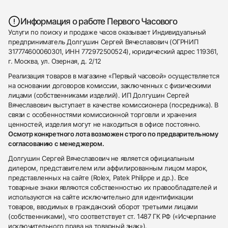
Информация о работе Первого Часового
Услуги по поиску и продаже часов оказывает Индивидуальный
предприниматель Долгушин Сергей Вячеславович (ОГРНИП
317774600060301, ИНН 772972500524), юридический адрес 119361,
г. Москва, ул. Озерная, д. 2/12
Реализация товаров в магазине «Первый часовой» осуществляется
на основании договоров комиссии, заключенных с физическими
лицами (собственниками изделий). ИП Долгушин Сергей
Вячеславович выступает в качестве комиссионера (посредника). В
связи с особенностями комиссионной торговли и хранения
ценностей, изделия могут не находиться в офисе постоянно.
Осмотр конкретного лота возможен строго по предварительному
согласованию с менеджером.
Долгушин Сергей Вячеславович не является официальным
дилером, представителем или аффилированным лицом марок,
представленных на сайте (Rolex, Patek Philippe и др.). Все
товарные знаки являются собственностью их правообладателей и
используются на сайте исключительно для идентификации
товаров, вводимых в гражданский оборот третьими лицами
(собственниками), что соответствует ст. 1487 ГК РФ («Исчерпание
исключительного права на товарный знак»).