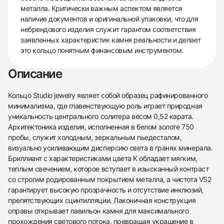
металла. Критически важным аспектом является
наличие документов и оригинальной упаковки, что для
небрендового изделия служит гарантом соответствия
заявленных характеристик камня реальности и делает
это кольцо понятным финансовым инструментом.
Описание
Кольцо Studio jewelry являет собой образец рафинированного
минимализма, где главенствующую роль играет природная
уникальность центрального солитера весом 0,52 карата.
Архитектоника изделия, исполненная в белом золоте 750
пробы, служит холодным, зеркальным пьедесталом,
визуально усиливающим дисперсию света в гранях минерала.
Бриллиант с характеристиками цвета K обладает мягким,
теплым свечением, которое вступает в изысканный контраст
со строгим родированным покрытием металла, а чистота VS2
гарантирует высокую прозрачность и отсутствие инклюзий,
препятствующих сцинтилляции. Лаконичная конструкция
оправы открывает павильон камня для максимального
438
285
145
142
205
204
195
150
6
прохождения светового потока, превращая украшение в