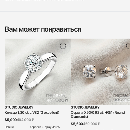
Вам может понравиться
STUDIO JEWELRY
STUDIO JEWELRY
Кольцо 1,30 ct. J/VS2 (3 excellent)
Серьги 0,90/0,92 ct. H/Si1 (Round
Diamonds)
$5,900
494 000 ₽
$5,600
469 000 ₽
Новые
Коробка + Документы