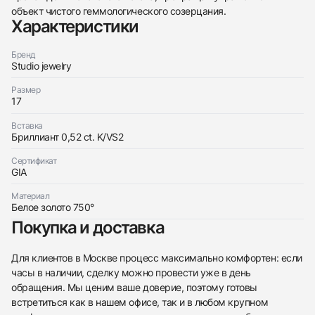
объект чистого геммологического созерцания.
Характеристики
Бренд
Studio jewelry
Размер
17
Трейд-ин часов
Купить эти часы
Вставка
Оставьте ваши контактные данные и мы свяжемся
Бриллиант 0,52 ct. K/VS2
с вами
Оставьте ваши контактные данные и мы свяжемся
Studio jewelry
с вами
Кольцо с бриллиантом 0,52 ct. K/VS2
Сертификат
GIA
Studio jewelry
Новые
Коробка + Документы
$2,300
Кольцо с бриллиантом 0,52 ct. K/VS2
Новые
Коробка + Документы
Материал
$2,300
Белое золото 750°
Покупка и доставка
Для клиентов в Москве процесс максимально комфортен: если
часы в наличии, сделку можно провести уже в день
обращения. Мы ценим ваше доверие, поэтому готовы
Приложите фото ваших часов…
встретиться как в нашем офисе, так и в любом крупном