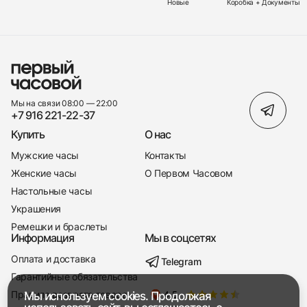
Новые
Коробка + Документы
Мы на связи 08:00 — 22:00
+7 916 221-22-37
Купить
О нас
Мужские часы
Контакты
Женские часы
О Первом Часовом
Настольные часы
Украшения
Ремешки и браслеты
Информация
Мы в соцсетях
Оплата и доставка
Telegram
+7 916 221-22-37
Гарантийные обязательства
Правила возврата товара
Мы используем cookies. Продолжая
Мы насвязи 08:00 — 19:00