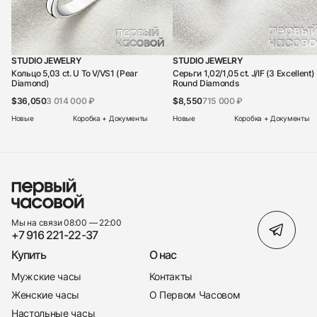
STUDIO JEWELRY
STUDIO JEWELRY
Кольцо 5,03 ct. U To V/VS1 (Pear
Серьги 1,02/1,05 ct. J/IF (3 Excellent)
Diamond)
Round Diamonds
$36,050
3 014 000 ₽
$8,550
715 000 ₽
Новые
Коробка + Документы
Новые
Коробка + Документы
Мы на связи 08:00 — 22:00
+7 916 221-22-37
Купить
О нас
Мужские часы
Контакты
Женские часы
О Первом Часовом
Настольные часы