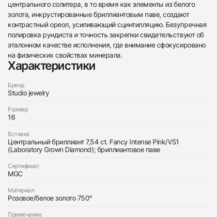
центрального солитера, в то время как элементы из белого
золота, инкрустированные бриллиантовым паве, создают
контрастный ореол, усиливающий сцинтилляцию. Безупречная
полировка рундиста и точность закрепки свидетельствуют об
438
285
145
142
205
204
195
150
6
эталонном качестве исполнения, где внимание сфокусировано
на физических свойствах минерала.
Характеристики
Бренд
Studio jewelry
Трейд-ин часов
Размер
16
Заказать эти часы
Оставьте ваши контактные данные и мы свяжемся
с вами
Вставка
Оставьте ваши контактные данные и мы свяжемся
Studio jewelry
Центральный бриллиант 7,54 сt. Fancy Intense Pink/VS1
с вами
Кольцо 7,54 ct. Fancy Intense Pink/VS1 Laboratory
(Laboratory Grown Diamond); бриллиантовое паве
Studio jewelry
Grown Diamond
Кольцо 7,54 ct. Fancy Intense Pink/VS1 Laboratory
Новые
Коробка + Документы
Сертификат
$22,150
Grown Diamond
MGC
Новые
Коробка + Документы
$22,150
Материал
Розовое/белое золото 750°
Примечание