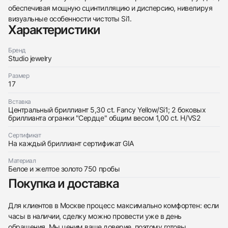
438
285
145
142
205
204
195
150
6
обеспечивая мощную сцинтилляцию и дисперсию, нивелируя
визуальные особенности чистоты Si1.
Характеристики
Бренд
Studio jewelry
Размер
Трейд-ин часов
17
Купить эти часы
Оставьте ваши контактные данные и мы свяжемся
Вставка
с вами
Центральный бриллиант 5,30 ct. Fancy Yellow/Si1; 2 боковых
Оставьте ваши контактные данные и мы свяжемся
Studio jewelry
бриллианта огранки "Сердце" общим весом 1,00 ct. H/VS2
с вами
Кольцо 5,30 ct. Fancy Yellow/Si1 (Heart
Studio jewelry
Diamond)
Сертификат
Кольцо 5,30 ct. Fancy Yellow/Si1 (Heart
Новые
Коробка + Документы
На каждый бриллиант сертификат GIA
$42,250
Diamond)
Новые
Коробка + Документы
$42,250
Материал
Белое и желтое золото 750 пробы
Покупка и доставка
Для клиентов в Москве процесс максимально комфортен: если
часы в наличии, сделку можно провести уже в день
Приложите фото ваших часов…
обращения. Мы ценим ваше доверие, поэтому готовы