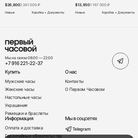
$26,800
2 241 000 ₽
$13,950
1 167 000 ₽
Новые
Коробка + Документы
Новые
Коробка + Документы
Мы на связи 08:00 — 22:00
+7 916 221-22-37
Купить
О нас
Мужские часы
Контакты
Женские часы
О Первом Часовом
Настольные часы
Украшения
Ремешки и браслеты
Информация
Мы в соцсетях
Оплата и доставка
Telegram
+7 916 221-22-37
Гарантийные обязательства