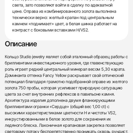
света, зато позволяют войти в сделку по адекватной
цене. Оправа из комбинированного золота выполнена
технически верно: желтый крапан под центральным
камнем «поднимает» цвет, а белая шинка работает на
контраст с боковыми вставками H/VS2.
Описание
Кольцо Studio jewelry являет собой эталонный образец работы с
бриллиантами инвестиционного уровня, где главенствующую
роль играет редкий центральный минерал весом 5,30 карата.
Доминанта оттенка Fancy Yellow раскрывает свой оптический
потенциал благодаря грамотно подобранной оправе из желтого
золота 750 пробы, которая усиливает природную сатурацию
цвета за счет внутренних рефлексов в павильоне камня.
Архитектура изделия дополнена двумя фланкирующими
бриллиантами огранки «Сердце» (общий вес 1,00 ct) с
высокими характеристиками цветности H и чистоты VS2,
инкрустированными в белое золото для сохранения их
ледяного блеска. Лаконичная крапановая закрепка позволяет
световому потоку беспрепятственно проникать сквозь рундист,