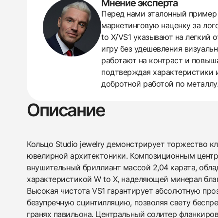
Мнение эксперта
Перед нами эталонный пример «
438
285
145
142
205
204
195
150
6
маркетинговую наценку за лог
to X/VS1 указывают на легкий 
игру без удешевления визуальн
работают на контраст и повыш
подтверждая характеристики и
добротной работой по металлу
Описание
Кольцо Studio jewelry демонстрирует торжество к
ювелирной архитектоники. Композиционным центр
внушительный бриллиант массой 2,04 карата, об
характеристикой W to X, наделяющей минерал бл
Высокая чистота VS1 гарантирует абсолютную про
безупречную сцинтилляцию, позволяя свету беспр
гранях павильона. Центральный солитер фланкиро