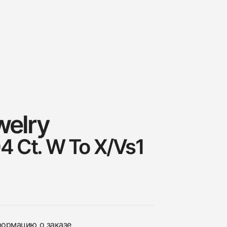
welry
4 Ct. W To X/Vs1
нформацию о заказе