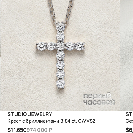
STUDIO JEWELRY
ST
Крест с бриллиантами 3,84 ct. G/VVS2
Сер
$11,650
974 000 ₽
$6