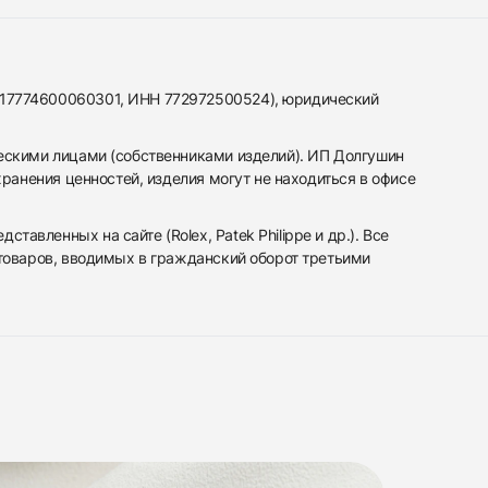
317774600060301, ИНН 772972500524), юридический
ескими лицами (собственниками изделий). ИП Долгушин
ранения ценностей, изделия могут не находиться в офисе
вленных на сайте (Rolex, Patek Philippe и др.). Все
 товаров, вводимых в гражданский оборот третьими