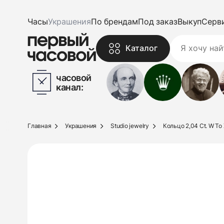
Часы
Украшения
По брендам
Под заказ
Выкуп
Серв
Каталог
часовой
канал:
Главная
Украшения
Studio jewelry
Кольцо 2,04 Ct. W To 