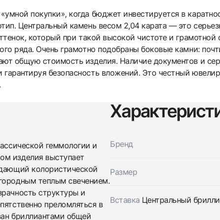
умной покупки», когда бюджет инвестируется в каратност
отип. Центральный камень весом 2,04 карата — это серье
оттенок, который при такой высокой чистоте и грамотной
ого ряда. Очень грамотно подобраны боковые камни: почти
ают общую стоимость изделия. Наличие документов и сер
 гарантируя безопасность вложений. Это честный ювели
.
Характерист
Трейд-ин часов
Заказать эти часы
Оставьте ваши контактные данные и мы свяжемся с
Бренд
вами
лассической геммологии и
Оставьте ваши контактные данные и мы свяжемся с
Studio jewelry
ом изделия выступает
вами
Кольцо 2,04 Ct. W To X/Vs1
ладающий колористической
Studio jewelry
Размер
Новые
Коробка + Документы
$13,300
Кольцо 2,04 Ct. W To X/Vs1
агородным теплым свечением.
Новые
Коробка + Документы
зрачность структуры и
$13,300
Вставка
Центральный бриллиан
епятственно преломляться в
ван бриллиантами общей