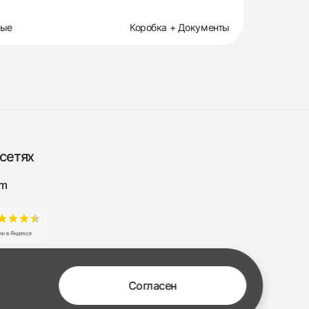
вые
Коробка + Документы
сетях
am
Согласен