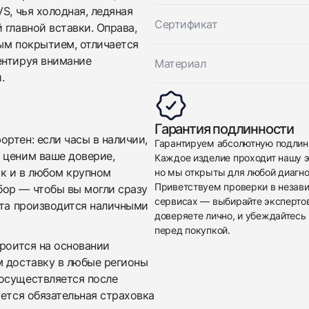
S, чья холодная, ледяная
Сертификат
 главной вставки. Оправа,
вым покрытием, отличается
ентируя внимание
Материал
.
Приложите фото ваших часов…
Гарантия подлинности
Отправить заявку
ртен: если часы в наличии,
Гарантируем абсолютную подлин
 ценим ваше доверие,
Каждое изделие проходит нашу э
Отправить заявку
ак и в любом крупном
но мы открыты для любой диагно
Приветствуем проверки в незав
бор — чтобы вы могли сразу
сервисах — выбирайте эксперто
ата производится наличными
доверяете лично, и убеждайтесь 
перед покупкой.
троится на основании
м доставку в любые регионы
осуществляется после
яется обязательная страховка