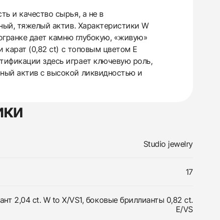
ь и качество сырья, а не в
зный, тяжелый актив. Характеристики W
 огранке дает камню глубокую, «живую»
 карат (0,82 ct) с топовым цветом E
тификации здесь играет ключевую роль,
рный актив с высокой ликвидностью и
ики
Studio jewelry
17
т 2,04 ct. W to X/VS1, боковые бриллианты 0,82 ct.
E/VS