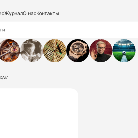
ис
Журнал
О нас
Контакты
X/Vs1