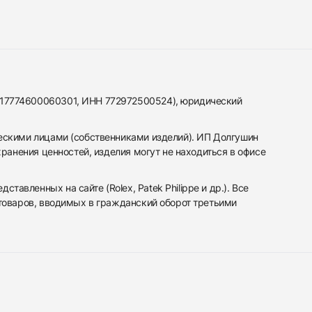
317774600060301, ИНН 772972500524), юридический
ескими лицами (собственниками изделий). ИП Долгушин
ранения ценностей, изделия могут не находиться в офисе
вленных на сайте (Rolex, Patek Philippe и др.). Все
 товаров, вводимых в гражданский оборот третьими