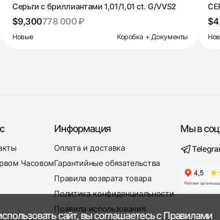
Серьги с бриллиантами 1,01/1,01 ct. G/VVS2
СЕР
$9,300
778 000 ₽
$4
Новые
Коробка + Документы
Но
с
Информация
Мы в соц
акты
Оплата и доставка
Telegr
рвом Часовом
Гарантийные обязательства
Правила возврата товара
Политика конфиденциальности
Правила использования
спользовать сайт, вы соглашаетесь с
Правилами