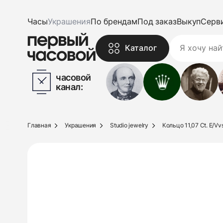
Часы
Украшения
По брендам
Под заказ
Выкуп
Серв
Каталог
часовой
канал:
Главная
Украшения
Studio jewelry
Кольцо 11,07 Ct. E/V