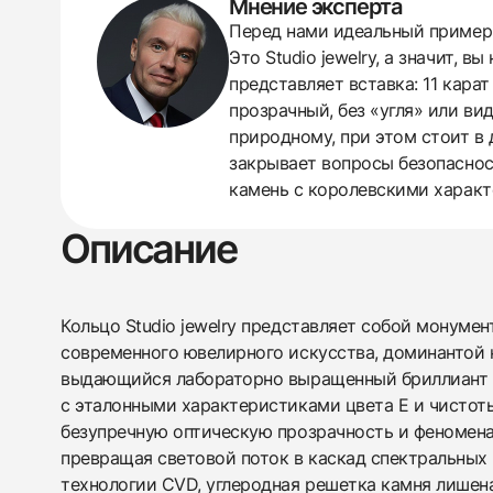
Мнение эксперта
Перед нами идеальный пример 
Это Studio jewelry, а значит, 
438
285
145
142
205
204
195
150
6
представляет вставка: 11 кара
прозрачный, без «угля» или ви
природному, при этом стоит в
закрывает вопросы безопасност
камень с королевскими характе
Описание
Кольцо Studio jewelry представляет собой монуме
современного ювелирного искусства, доминантой 
выдающийся лабораторно выращенный бриллиант ве
с эталонными характеристиками цвета E и чистот
безупречную оптическую прозрачность и феномен
превращая световой поток в каскад спектральных
технологии CVD, углеродная решетка камня лишен