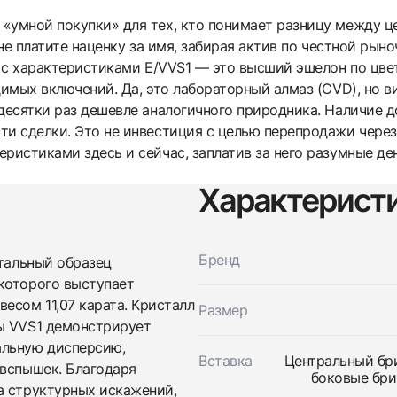
«умной покупки» для тех, кто понимает разницу между ц
вы не платите наценку за имя, забирая актив по честной рын
т с характеристиками E/VVS1 — это высший эшелон по цве
димых включений. Да, это лабораторный алмаз (CVD), но в
 десятки раз дешевле аналогичного природника. Наличие 
и сделки. Это не инвестиция с целью перепродажи через 
ристиками здесь и сейчас, заплатив за него разумные ден
Характерист
Трейд-ин часов
Заказать эти часы
Оставьте ваши контактные данные и мы свяжемся с
Бренд
нтальный образец
вами
которого выступает
Оставьте ваши контактные данные и мы свяжемся с
Studio jewelry
сом 11,07 карата. Кристалл
вами
Кольцо 11,07 Ct. E/Vvs2 Laboratory Grown
Размер
Studio jewelry
ы VVS1 демонстрирует
Diamond
Кольцо 11,07 Ct. E/Vvs2 Laboratory Grown
Новые
Коробка + Документы
альную дисперсию,
$16,500
Diamond
Вставка
Центральный брил
 вспышек. Благодаря
Новые
Коробка + Документы
боковые бри
$16,500
а структурных искажений,