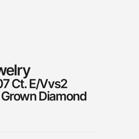
welry
07 Ct. E/Vvs2
y Grown Diamond