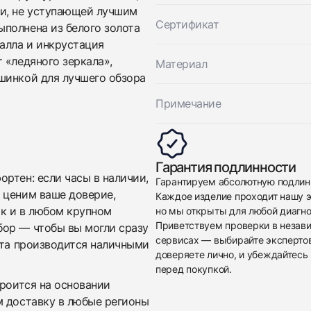
ии, не уступающей лучшим
Сертификат
полнена из белого золота
алла и инкрустация
 «ледяного зеркала»,
Материал
шинкой для лучшего обзора
Примечание
Приложите фото ваших часов…
Отправить заявку
Гарантия подлинности
Отправить заявку
ртен: если часы в наличии,
Гарантируем абсолютную подлин
 ценим ваше доверие,
Каждое изделие проходит нашу э
ак и в любом крупном
но мы открыты для любой диагно
Приветствуем проверки в незав
бор — чтобы вы могли сразу
сервисах — выбирайте эксперто
ата производится наличными
доверяете лично, и убеждайтесь 
перед покупкой.
троится на основании
м доставку в любые регионы