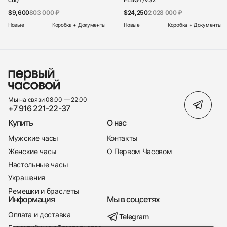
$9,600
803 000 ₽
$24,250
2 028 000 ₽
Новые
Коробка + Документы
Новые
Коробка + Документы
Мы на связи 08:00 — 22:00
+7 916 221-22-37
Купить
О нас
Мужские часы
Контакты
Женские часы
О Первом Часовом
Настольные часы
Украшения
Ремешки и браслеты
Информация
Мы в соцсетях
Оплата и доставка
Telegram
+7 916 221-22-37