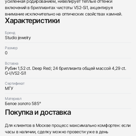
усиленная родированием, нивелирует теплые оттенки
438
285
145
142
205
204
195
150
6
включений в бриллиантах чистоты VS2-Si1, акцентируя
внимание исключительно на оптических свойствах камней.
Характеристики
Бренд
Studio jewelry
Размер
Трейд-ин часов
0
Заказать эти часы
Оставьте ваши контактные данные и мы свяжемся
Вставка
с вами
Рубин 1,52 ct. Deep Red; 24 бриллианта общей массой 4,29 ct.
Оставьте ваши контактные данные и мы свяжемся
Studio jewelry
G-I/VS2-Si1
с вами
Колье С Рубином И Бриллиантами
Studio jewelry
Новые
Коробка + Документы
Сертификат
$29,700
Колье С Рубином И Бриллиантами
МГУ
Новые
Коробка + Документы
$29,700
Материал
Белое золото 585°
Покупка и доставка
Для клиентов в Москве процесс максимально комфортен: если
часы в наличии, сделку можно провести уже в день
Приложите фото ваших часов…