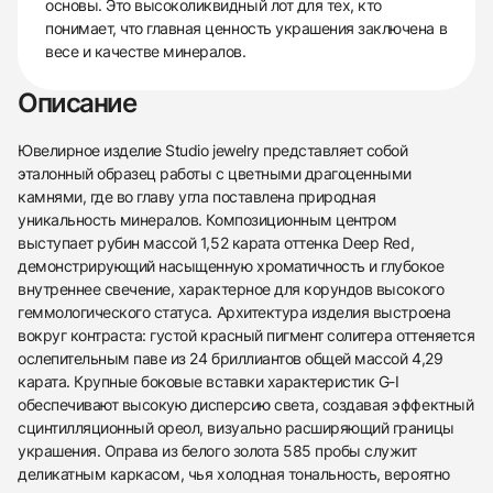
основы. Это высоколиквидный лот для тех, кто
понимает, что главная ценность украшения заключена в
весе и качестве минералов.
Описание
Ювелирное изделие Studio jewelry представляет собой
эталонный образец работы с цветными драгоценными
камнями, где во главу угла поставлена природная
уникальность минералов. Композиционным центром
выступает рубин массой 1,52 карата оттенка Deep Red,
демонстрирующий насыщенную хроматичность и глубокое
внутреннее свечение, характерное для корундов высокого
геммологического статуса. Архитектура изделия выстроена
вокруг контраста: густой красный пигмент солитера оттеняется
ослепительным паве из 24 бриллиантов общей массой 4,29
карата. Крупные боковые вставки характеристик G-I
обеспечивают высокую дисперсию света, создавая эффектный
сцинтилляционный ореол, визуально расширяющий границы
украшения. Оправа из белого золота 585 пробы служит
деликатным каркасом, чья холодная тональность, вероятно