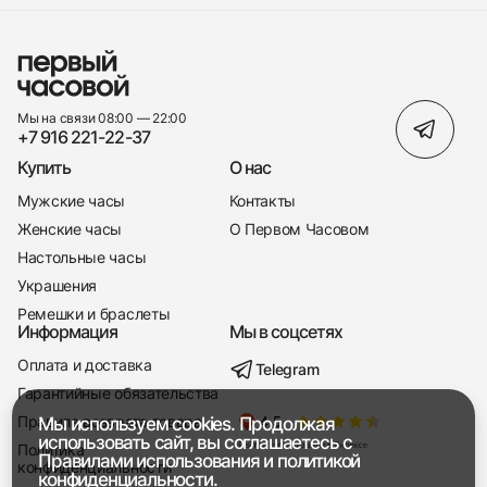
Мы на связи 08:00 — 22:00
+7 916 221-22-37
Купить
О нас
Мужские часы
Контакты
Женские часы
О Первом Часовом
Настольные часы
Украшения
Ремешки и браслеты
Информация
Мы в соцсетях
Оплата и доставка
Telegram
+7 916 221-22-37
Гарантийные обязательства
Правила возврата товара
Мы используем cookies. Продолжая
Мы насвязи 08:00 — 19:00
использовать сайт, вы соглашаетесь с
Политика
Правилами использования
и
политикой
конфиденциальности
конфиденциальности.