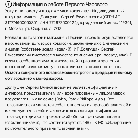
Информация о работе Первого Часового
Услуги по поиску и продаже часов оказывает Индивидуальный
предприниматель Долгушин Сергей Вячеславович (ОГРНИП
317774600060301, ИНН 772972500524), юридический адрес 119361,
г. Москва, ул. Озерная, д. 2/12
Реализация товаров в магазине «Первый часовой» осуществляется
на основании договоров комиссии, заключенных с физическими
лицами (собственниками изделий). ИП Долгушин Сергей
Вячеславович выступает в качестве комиссионера (посредника). В
связи с особенностями комиссионной торговли и хранения
ценностей, изделия могут не находиться в офисе постоянно.
Осмотр конкретного лота возможен строго по предварительному
согласованию с менеджером.
Долгушин Сергей Вячеславович не является официальным
дилером, представителем или аффилированным лицом марок,
представленных на сайте (Rolex, Patek Philippe и др.). Все
товарные знаки являются собственностью их правообладателей и
используются на сайте исключительно для идентификации
товаров, вводимых в гражданский оборот третьими лицами
(собственниками), что соответствует ст. 1487 ГК РФ («Исчерпание
исключительного права на товарный знак»).