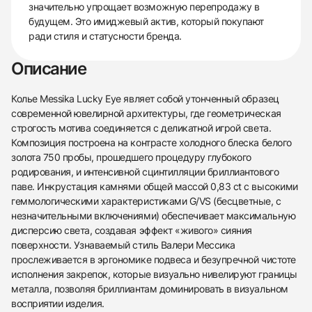
значительно упрощает возможную перепродажу в
будущем. Это имиджевый актив, который покупают
ради стиля и статусности бренда.
Описание
Колье Messika Lucky Eye являет собой утонченный образец
современной ювелирной архитектуры, где геометрическая
строгость мотива соединяется с деликатной игрой света.
Композиция построена на контрасте холодного блеска белого
золота 750 пробы, прошедшего процедуру глубокого
родирования, и интенсивной сцинтилляции бриллиантового
паве. Инкрустация камнями общей массой 0,83 ct с высокими
геммологическими характеристиками G/VS (бесцветные, с
незначительными включениями) обеспечивает максимальную
дисперсию света, создавая эффект «живого» сияния
поверхности. Узнаваемый стиль Валери Мессика
прослеживается в эргономике подвеса и безупречной чистоте
исполнения закрепок, которые визуально нивелируют границы
металла, позволяя бриллиантам доминировать в визуальном
438
285
145
142
205
204
195
150
6
восприятии изделия.