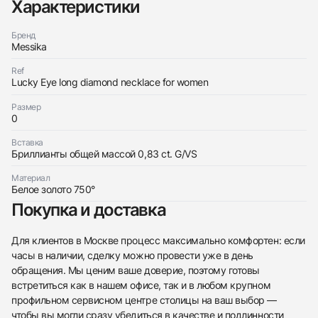
Характеристики
Бренд
Messika
Ref
Lucky Eye long diamond necklace for women
Трейд-ин часов
Размер
Заказать эти часы
Оставьте ваши контактные данные и мы свяжемся
0
с вами
Оставьте ваши контактные данные и мы свяжемся
Messika
Вставка
с вами
Колье Lucky Eye Long
Бриллианты общей массой 0,83 ct. G/VS
Messika
Новые
Коробка + Документы
$9,200
Колье Lucky Eye Long
Материал
Новые
Коробка + Документы
Белое золото 750°
$9,200
Покупка и доставка
Для клиентов в Москве процесс максимально комфортен: если
часы в наличии, сделку можно провести уже в день
обращения. Мы ценим ваше доверие, поэтому готовы
Приложите фото ваших часов…
встретиться как в нашем офисе, так и в любом крупном
профильном сервисном центре столицы на ваш выбор —
Отправить заявку
чтобы вы могли сразу убедиться в качестве и подлинности