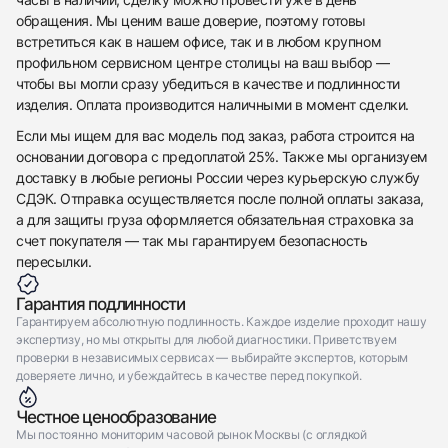
обращения. Мы ценим ваше доверие, поэтому готовы
438
285
145
142
205
204
195
150
6
встретиться как в нашем офисе, так и в любом крупном
профильном сервисном центре столицы на ваш выбор —
чтобы вы могли сразу убедиться в качестве и подлинности
изделия. Оплата производится наличными в момент сделки.
Если мы ищем для вас модель под заказ, работа строится на
основании договора с предоплатой 25%. Также мы организуем
Трейд-ин часов
доставку в любые регионы России через курьерскую службу
СДЭК. Отправка осуществляется после полной оплаты заказа,
Заказать эти часы
Оставьте ваши контактные данные и мы свяжемся
а для защиты груза оформляется обязательная страховка за
с вами
счет покупателя — так мы гарантируем безопасность
Оставьте ваши контактные данные и мы свяжемся
Cartier
с вами
Juste un Clou bracelet, Small Model, Reverse-set
пересылки.
Cartier
Diamonds 17 WG
Juste un Clou bracelet, Small Model, Reverse-set
Новые
Коробка + Документы
Гарантия подлинности
$9,200
Diamonds 17 WG
Новые
Коробка + Документы
Гарантируем абсолютную подлинность. Каждое изделие проходит нашу
$9,200
экспертизу, но мы открыты для любой диагностики. Приветствуем
проверки в независимых сервисах — выбирайте экспертов, которым
доверяете лично, и убеждайтесь в качестве перед покупкой.
Честное ценообразование
Мы постоянно мониторим часовой рынок Москвы (с оглядкой