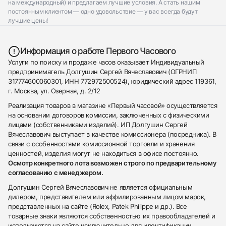
на международный) и предлагаем лучшие условия. А стать нашим
Приложите фото ваших часов…
постоянным клиентом — одно удовольствие — у вас всегда будут
лучшие цены!
Отправить заявку
Отправить заявку
Информация о работе Первого Часового
Услуги по поиску и продаже часов оказывает Индивидуальный
предприниматель Долгушин Сергей Вячеславович (ОГРНИП
317774600060301, ИНН 772972500524), юридический адрес 119361,
г. Москва, ул. Озерная, д. 2/12
Реализация товаров в магазине «Первый часовой» осуществляется
на основании договоров комиссии, заключенных с физическими
лицами (собственниками изделий). ИП Долгушин Сергей
Вячеславович выступает в качестве комиссионера (посредника). В
связи с особенностями комиссионной торговли и хранения
ценностей, изделия могут не находиться в офисе постоянно.
Осмотр конкретного лота возможен строго по предварительному
согласованию с менеджером.
Долгушин Сергей Вячеславович не является официальным
дилером, представителем или аффилированным лицом марок,
представленных на сайте (Rolex, Patek Philippe и др.). Все
товарные знаки являются собственностью их правообладателей и
используются на сайте исключительно для идентификации