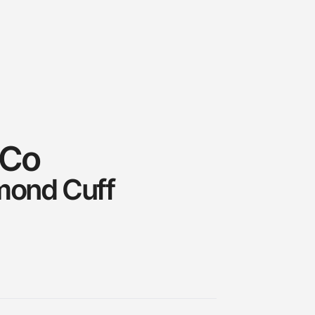
 Co
amond Cuff