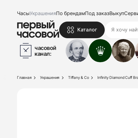
Часы
Украшения
По брендам
Под заказ
Выкуп
Серв
Каталог
часовой
канал:
Главная
Украшения
Tiffany & Co
Infinity Diamond Cuff Br