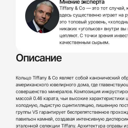
Мнение эксперта
Tiffany & Co — это тот случай
здесь существенно играет на р
это топовый уровень, «холодны
никаких «угольков» внутри вы 
цепляют. С точки зрения инвес
качественным сырьем.
Описание
Кольцо Tiffany & Co являет собой канонический об
американского ювелирного дома, где главенствую
совершенство минералов. Композиция инкрустиро
массой 0.46 карата, чьи высокие характеристики 
холодную, льдистую сцинтилляцию, лишенную пост
группы VS гарантирует беспрепятственное прохожд
павильон камней, создавая интенсивную дисперси
эталонной селекции Tiffany. Архитектура оправы и