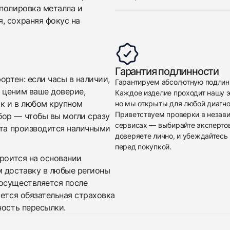
 полировка металла и
, сохраняя фокус на
Гарантия подлинности
ртен: если часы в наличии,
Гарантируем абсолютную подлин
 ценим ваше доверие,
Каждое изделие проходит нашу э
ак и в любом крупном
но мы открыты для любой диагно
Приветствуем проверки в незав
бор — чтобы вы могли сразу
сервисах — выбирайте эксперто
ата производится наличными
доверяете лично, и убеждайтесь 
перед покупкой.
троится на основании
м доставку в любые регионы
осуществляется после
яется обязательная страховка
ность пересылки.