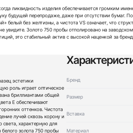
Как новые
Коробка
$3,000
, когда ликвидность изделия обеспечивается громким имен
уку будущей перепродаже, даже при отсутствии бумаг. По
й» белый без желтизны, а чистота VS означает, что струк
не увидите. Золото 750 пробы отполировано на заводском 
тиций, это стабильный актив с высокой наценкой за брен
Характерист
Приложите фото ваших часов…
Бренд
Отправить заявку
разец эстетики
щую роль играет оптическое
Отправить заявку
вана бриллиантами общей
Размер
цвета E обеспечивают
оронних оттенков. Чистота
Вставка
ение лучей сквозь корону и
ю света, характерную для
з белого золота 750 пробы
Материал