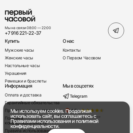
Мы на связи 08:00 — 22:00
+7 916 221-22-37
Купить
О нас
Мужские часы
Контакты
Женские часы
О Первом Часовом
Настольные часы
Украшения
Ремешки и браслеты
Информация
Мы в соцсетях
Оплата и доставка
Telegram
+7 916 221-22-37
Гарантийные обязательства
Правила возврата товара
Мы используем cookies. Продолжая
Мы насвязи 08:00 — 19:00
использовать сайт, вы соглашаетесь с
Политика
Правилами использования
и
политикой
конфиденциальности
конфиденциальности.
Правила использования