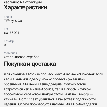
наследию мануфактуры.
Характеристики
Бренд
Tiffany & Co
Трейд-ин часов
Ref
60153091
Заказать эти часы
Оставьте ваши контактные данные и мы свяжемся
с вами
Размер
Оставьте ваши контактные данные и мы свяжемся
Tiffany & Co
0
с вами
Hardwear Large Link Bracelet
Tiffany & Co
Новые
Коробка
Материал
$4,150
Hardwear Large Link Bracelet
Стерлинговое серебро
Новые
Коробка
$4,150
Покупка и доставка
Для клиентов в Москве процесс максимально комфортен: если
часы в наличии, сделку можно провести уже в день
обращения. Мы ценим ваше доверие, поэтому готовы
встретиться как в нашем офисе, так и в любом крупном
Приложите фото ваших часов…
профильном сервисном центре столицы на ваш выбор —
чтобы вы могли сразу убедиться в качестве и подлинности
Отправить заявку
изделия. Оплата производится наличными в момент сделки.