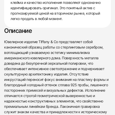
клейма и качество исполнения позволяют однозначно
идентифицировать оригинал. Это понятный актив с
прогнозируемой ценой на вторичном рынке, который
легко продать в любой момент.
Описание
Ювелирное изделие Tiffany & Co представляет собой
канонический образец работы со стерлинговым серебром,
воплощающий узнаваемую эстетику минимализма
американского ювелирного дома. Поверхность металла
доведена до безупречной зеркальной полировки, что
обеспечивает интенсивное светоотражение и подчеркивает
скульптурную архитектонику изделия. Отсутствие
инкрустаций переносит фокус внимания на пластику формы и
благородный холодный оттенок сплава 925 пробы, лишенного
посторонних примесей и визуальных дефектов. Исполнение
отличается строгой геометрической выверенностью и
надежностью конструктивных элементов, что свойственно
438
285
145
142
205
204
195
150
6
премиальным линейкам бренда. Лаконичная гравировка
служит знаком качества и принадлежности к историческому