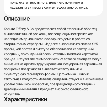
привлекательность лота, делая его понятным и
надежным активом в сегменте доступного люкса.
Описание
Кольцо Tiffany & Co представляет собой эталонный образец
минималистичной роскоши, воплощающий историческое
наследие американского ювелирного дома в работе со
стерлинговым серебром. Изделие выполнено из сплава 925
пробы, чей состав и лигатура обеспечивают характерный
холодный, почти лунный блеск, ставший визитной карточкой
бренда. Отсутствие геммологических вставок смещает фокус
внимания на архитектуру украшения: безупречная зеркальная
полировка поверхности выявляет чистоту линий и
скульптурную геометрию формы. Эргономика шинки и
тактильная гладкость металла свидетельствуют о высочайшем
уровне финишной обработки, превращающей утилитарный
драгоценный металл в предмет высокого ювелирного
438
285
145
142
205
204
195
150
6
искусства.
Характеристики