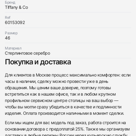
Бренд
Tiffany & Co
Ref
60153092
Трейд-ин часов
Размер
Заказать эти часы
Оставьте ваши контактные данные и мы свяжемся
46
с вами
Оставьте ваши контактные данные и мы свяжемся
Tiffany & Co
Материал
с вами
Hardwear Graduated Link Necklace
Стерлинговое серебро
Tiffany & Co
Новые
Коробка
Покупка и доставка
$5,150
Hardwear Graduated Link Necklace
Новые
Коробка
$5,150
Для клиентов в Москве процесс максимально комфортен: если
часы в наличии, сделку можно провести уже в день
обращения. Мы ценим ваше доверие, поэтому готовы
встретиться как в нашем офисе, так и в любом крупном
профильном сервисном центре столицы на ваш выбор —
чтобы вы могли сразу убедиться в качестве и подлинности
Приложите фото ваших часов…
изделия. Оплата производится наличными в момент сделки.
Отправить заявку
Если мы ищем для вас модель под заказ, работа строится на
Отправить заявку
основании договора с предоплатой 25%. Также мы организуем
доставку в любые регионы России через курьерскую службу