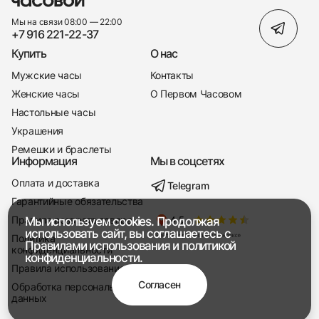
Мы на связи 08:00 — 22:00
+7 916 221-22-37
Купить
О нас
Мужские часы
Контакты
Женские часы
О Первом Часовом
Настольные часы
Украшения
Ремешки и браслеты
Информация
Мы в соцсетях
Оплата и доставка
Telegram
+7 916 221-22-37
Гарантийные обязательства
Правила возврата товара
Мы используем cookies. Продолжая
Мы насвязи 08:00 — 19:00
использовать сайт, вы соглашаетесь с
Политика
Правилами использования
и
политикой
конфиденциальности
конфиденциальности.
Правила использования
Согласен
Обработка персональных
данных