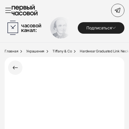
Поиск по сайту
часовой
Подписаться
канал:
Часы
Украшения
Главная
Украшения
Tiffany & Co
Hardwear Graduated Link Neck
По брендам
Под заказ
Выкуп
Сервис
Журнал
О нас
Контакты