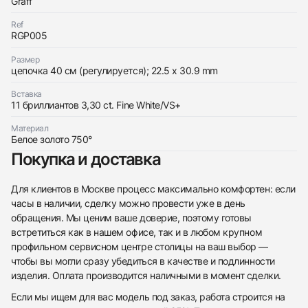
Graff
Ref
RGP005
Размер
Трейд-ин часов
цепочка 40 см (регулируется); 22.5 x 30.9 mm
Заказать эти часы
Оставьте ваши контактные данные и мы свяжемся
Вставка
с вами
11 бриллиантов 3,30 ct. Fine White/VS+
Оставьте ваши контактные данные и мы свяжемся
Graff
с вами
Cross Large Pendant
Материал
Graff
Новые
Коробка + Документы
Белое золото 750°
$28,850
Cross Large Pendant
Покупка и доставка
Новые
Коробка + Документы
$28,850
Для клиентов в Москве процесс максимально комфортен: если
часы в наличии, сделку можно провести уже в день
обращения. Мы ценим ваше доверие, поэтому готовы
встретиться как в нашем офисе, так и в любом крупном
профильном сервисном центре столицы на ваш выбор —
Приложите фото ваших часов…
чтобы вы могли сразу убедиться в качестве и подлинности
изделия. Оплата производится наличными в момент сделки.
Отправить заявку
Если мы ищем для вас модель под заказ, работа строится на
Отправить заявку