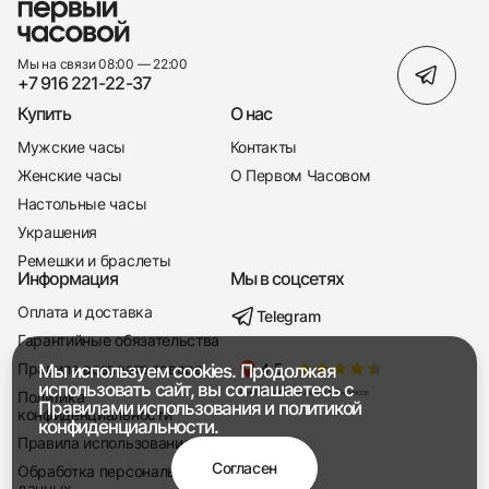
Мы на связи 08:00 — 22:00
+7 916 221-22-37
Купить
О нас
Мужские часы
Контакты
Женские часы
О Первом Часовом
Настольные часы
Украшения
Ремешки и браслеты
Информация
Мы в соцсетях
Оплата и доставка
Telegram
+7 916 221-22-37
Гарантийные обязательства
Правила возврата товара
Мы используем cookies. Продолжая
Мы насвязи 08:00 — 19:00
использовать сайт, вы соглашаетесь с
Политика
Правилами использования
и
политикой
конфиденциальности
конфиденциальности.
Правила использования
Согласен
Обработка персональных
данных