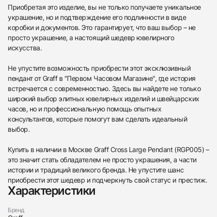
Приобретая это изделие, вы не только получаете уникальное
украшение, но и подтверждение его подлинности в виде
коробки и документов. Это гарантирует, что ваш выбор – не
просто украшение, а настоящий шедевр ювелирного
искусства.
Не упустите возможность приобрести этот эксклюзивный
пендант от Graff в "Первом Часовом Магазине", где история
встречается с современностью. Здесь вы найдете не только
широкий выбор элитных ювелирных изделий и швейцарских
часов, но и профессиональную помощь опытных
консультантов, которые помогут вам сделать идеальный
выбор.
Купить в наличии в Москве Graff Cross Large Pendant (RGP005) –
это значит стать обладателем не просто украшения, а части
истории и традиций великого бренда. Не упустите шанс
приобрести этот шедевр и подчеркнуть свой статус и престиж.
Характеристики
438
285
145
142
205
204
195
150
6
Бренд