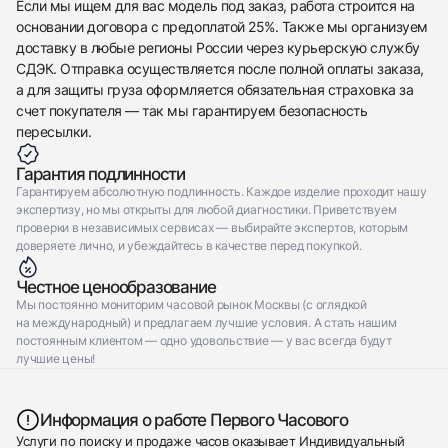
Если мы ищем для вас модель под заказ, работа строится на
основании договора с предоплатой 25%. Также мы организуем
доставку в любые регионы России через курьерскую службу
СДЭК. Отправка осуществляется после полной оплаты заказа,
а для защиты груза оформляется обязательная страховка за
счет покупателя — так мы гарантируем безопасность
пересылки.
Гарантия подлинности
Гарантируем абсолютную подлинность. Каждое изделие проходит нашу
экспертизу, но мы открыты для любой диагностики. Приветствуем
проверки в независимых сервисах — выбирайте экспертов, которым
доверяете лично, и убеждайтесь в качестве перед покупкой.
Честное ценообразование
Мы постоянно мониторим часовой рынок Москвы (с оглядкой
на международный) и предлагаем лучшие условия. А стать нашим
постоянным клиентом — одно удовольствие — у вас всегда будут
лучшие цены!
Информация о работе Первого Часового
Услуги по поиску и продаже часов оказывает Индивидуальный