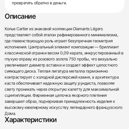
превратить обратно в деньги.
Описание
Колье Cartier из знаковой коллекции Diamants Légers
представляет собой эталон рафинированного минимализма,
где главенствующую роль играет безупречная геометрия
исполнения. Центральный элемент композиции — бриллиант
классической огранки весом 0,09 карата, инкрустированный в
глухую оправу из розового золота 750 пробы, что визуально
увеличивает диаметр вставки и создает эффект целостного
сияющего диска. Теплая лигатура металла гармонично
контрастирует с холодной дисперсией камня, а архитектура
каста обеспечивает надежную защиту рундиста, позволяя
свету проникать через открытую калетту для максимальной
сцинтилляции. Фирменная цепочка якорного плетения
завершает образ, подчеркивая принадлежность изделия к
высокому ювелирному искусству легендарного французского
Дома.
438
285
145
142
205
204
195
150
6
Характеристики