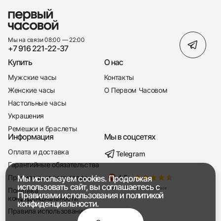
Мы на связи 08:00 — 22:00
+7 916 221-22-37
Купить
О нас
Мужские часы
Контакты
Женские часы
О Первом Часовом
Настольные часы
Украшения
Ремешки и браслеты
Информация
Мы в соцсетях
Оплата и доставка
Telegram
+7 916 221-22-37
Гарантийные обязательства
Правила возврата товара
Мы используем cookies. Продолжая
Мы насвязи 08:00 — 19:00
использовать сайт, вы соглашаетесь с
Политика
Правилами использования
и
политикой
конфиденциальности
конфиденциальности.
Правила использования