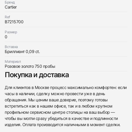
Бренд
Cartier
Ref
B7215700
Размер
Трейд-ин часов
0
Заказать эти часы
Оставьте ваши контактные данные и мы свяжемся
Вставка
с вами
Бриллиант 0,09 ct.
Оставьте ваши контактные данные и мы свяжемся
Cartier
с вами
D'amour Necklace, Small Model, Rg
Материал
Cartier
Новые
Коробка + Документы
$2,900
Розовое золото 750 пробы
D'amour Necklace, Small Model, Rg
Новые
Коробка + Документы
Покупка и доставка
$2,900
Для клиентов в Москве процесс максимально комфортен: если
часы в наличии, сделку можно провести уже в день
обращения. Мы ценим ваше доверие, поэтому готовы
встретиться как в нашем офисе, так и в любом крупном
Приложите фото ваших часов…
профильном сервисном центре столицы на ваш выбор —
чтобы вы могли сразу убедиться в качестве и подлинности
Отправить заявку
изделия. Оплата производится наличными в момент сделки.
Отправить заявку