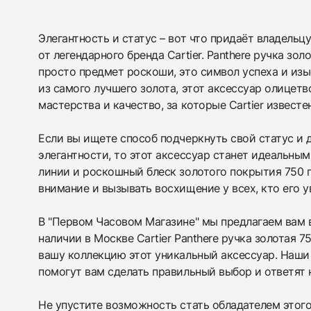
438
285
145
142
205
204
195
150
6
Элегантность и статус – вот что придаёт владельц
от легендарного бренда Cartier. Panthere ручка зол
просто предмет роскоши, это символ успеха и изы
из самого лучшего золота, этот аксессуар олицет
мастерства и качество, за которые Cartier известе
Если вы ищете способ подчеркнуть свой статус и 
элегантности, то этот аксессуар станет идеальны
линии и роскошный блеск золотого покрытия 750 
внимание и вызывать восхищение у всех, кто его у
В "Первом Часовом Магазине" мы предлагаем вам 
наличии в Москве Cartier Panthere ручка золотая 7
вашу коллекцию этот уникальный аксессуар. Наши
помогут вам сделать правильный выбор и ответят 
Не упустите возможность стать обладателем этог