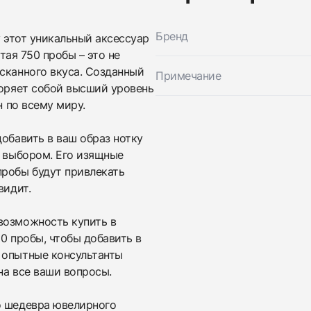
Бренд
у этот уникальный аксессуар
отая 750 пробы – это не
сканного вкуса. Созданный
Примечание
воряет собой высший уровень
н по всему миру.
добавить в ваш образ нотку
Трейд-ин часов
м выбором. Его изящные
Заказать эти часы
пробы будут привлекать
Оставьте ваши контактные данные и мы свяжемся с
вами
видит.
Оставьте ваши контактные данные и мы свяжемся с
Cartier
вами
Panthere ручка золотая 750 пробы
возможность купить в
Cartier
Новые
$30,400
Panthere ручка золотая 750 пробы
50 пробы, чтобы добавить в
Новые
 опытные консультанты
$30,400
на все ваши вопросы.
о шедевра ювелирного