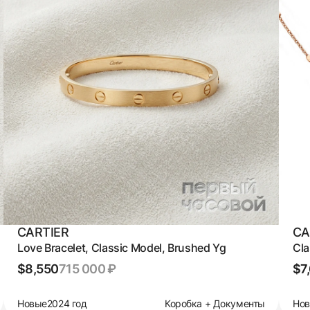
CARTIER
CA
Love Bracelet, Classic Model, Brushed Yg
Cla
$8,550
715 000 ₽
$7
Новые
2024 год
Коробка + Документы
Но