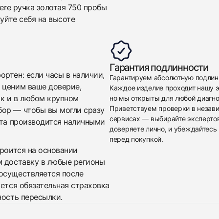
here ручка золотая 750 пробы
вуйте себя на высоте
Приложите фото ваших часов…
Гарантия подлинности
ртен: если часы в наличии,
Гарантируем абсолютную подлин
Отправить заявку
 ценим ваше доверие,
Каждое изделие проходит нашу э
ак и в любом крупном
но мы открыты для любой диагно
Отправить заявку
Приветствуем проверки в незав
бор — чтобы вы могли сразу
сервисах — выбирайте эксперто
ата производится наличными
доверяете лично, и убеждайтесь 
перед покупкой.
троится на основании
м доставку в любые регионы
осуществляется после
яется обязательная страховка
ность пересылки.