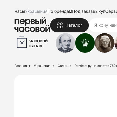
Часы
Украшения
По брендам
Под заказ
Выкуп
Серв
Каталог
часовой
канал:
Главная
Украшения
Cartier
Panthere ручка золотая 750