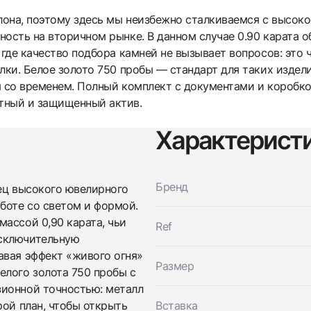
лона, поэтому здесь мы неизбежно сталкиваемся с высоко
ность на вторичном рынке. В данном случае 0.90 карата 
 где качество подбора камней не вызывает вопросов: это 
лки. Белое золото 750 пробы — стандарт для таких издел
я со временем. Полный комплект с документами и коробко
тный и защищенный актив.
Характерист
Трейд-ин часов
Заказать эти часы
Оставьте ваши контактные данные и мы свяжемся с
Бренд
вами
зец высокого ювелирного
Оставьте ваши контактные данные и мы свяжемся с
Graff
боте со светом и формой.
вами
Butterfly Silhouette Open Diamond Bangle
ассой 0,90 карата, чьи
Ref
Graff
Новые
Коробка + Документы
$11,250
Butterfly Silhouette Open Diamond Bangle
исключительную
Новые
Коробка + Документы
авая эффект «живого огня»
$11,250
Размер
елого золота 750 пробы с
зионной точностью: металл
рой план, чтобы открыть
Вставка