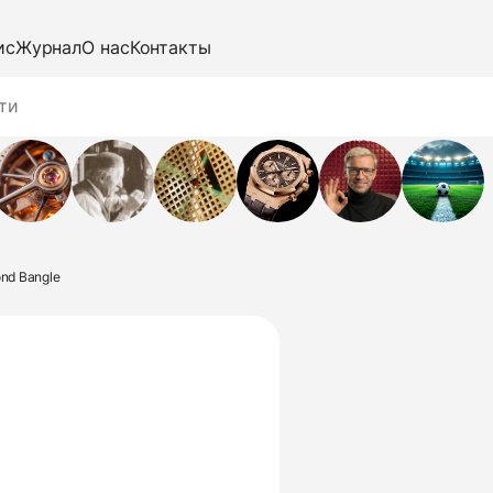
ис
Журнал
О нас
Контакты
ond Bangle