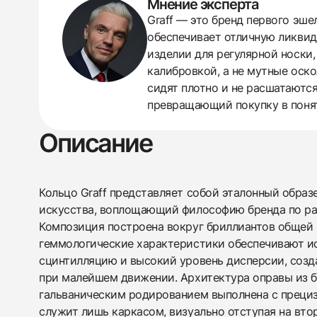
Мнение эксперта
438
285
145
142
205
204
195
150
6
Graff — это бренд первого эше
обеспечивает отличную ликвид
изделии для регулярной носки,
калибровкой, а не мутные оско
сидят плотно и не расшатаютс
превращающий покупку в поня
Описание
Кольцо Graff представляет собой эталонный обра
искусства, воплощающий философию бренда по ра
Композиция построена вокруг бриллиантов общей м
геммологические характеристики обеспечивают 
сцинтилляцию и высокий уровень дисперсии, созд
при малейшем движении. Архитектура оправы из б
гальваническим родированием выполнена с преци
служит лишь каркасом, визуально отступая на вто