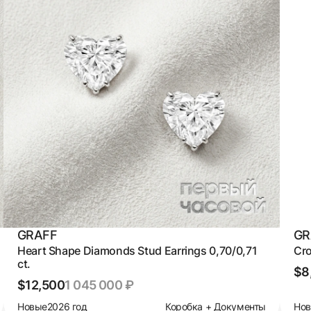
GRAFF
GR
Heart Shape Diamonds Stud Earrings 0,70/0,71
Cro
ct.
$8
$12,500
1 045 000 ₽
Новые
2026 год
Коробка + Документы
Но