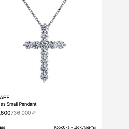
AFF
ss Small Pendant
,800
736 000 ₽
вые
Коробка + Документы