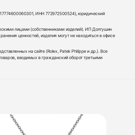
317774600060301, ИНН 772972500524), юридический
ескими лицами (собственниками изделий). ИП Долгушин
ранения ценностей, изделия могут не находиться в офисе
вленных на сайте (Rolex, Patek Philippe и др.). Все
 товаров, вводимых в гражданский оборот третьими