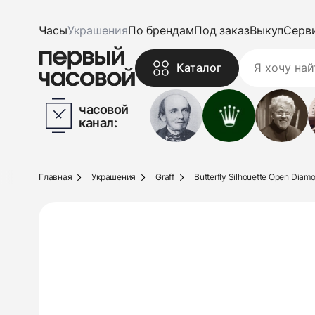
Часы
Украшения
По брендам
Под заказ
Выкуп
Серв
Каталог
часовой
канал:
Главная
Украшения
Graff
Butterfly Silhouette Open Diam