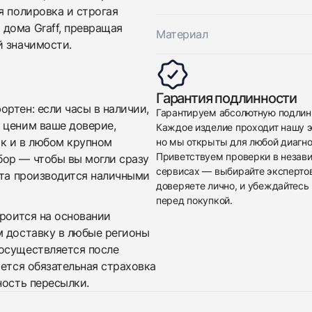
я полировка и строгая
дома Graff, превращая
Материал
й значимости.
Приложите фото ваших часов…
Гарантия подлинности
ртен: если часы в наличии,
Гарантируем абсолютную подлин
Отправить заявку
 ценим ваше доверие,
Каждое изделие проходит нашу э
ак и в любом крупном
но мы открыты для любой диагно
Отправить заявку
Приветствуем проверки в незав
бор — чтобы вы могли сразу
сервисах — выбирайте эксперто
ата производится наличными
доверяете лично, и убеждайтесь 
перед покупкой.
троится на основании
м доставку в любые регионы
осуществляется после
яется обязательная страховка
ность пересылки.