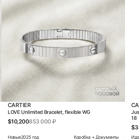
CARTIER
CA
LOVE Unlimited Bracelet, flexible WG
Jus
18
$10,200
853 000 ₽
$3
Новые
2025 год
Коробка + Документы
Иде