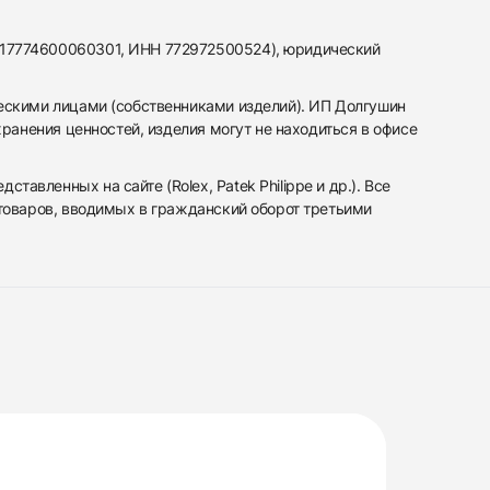
317774600060301, ИНН 772972500524), юридический
ескими лицами (собственниками изделий). ИП Долгушин
ранения ценностей, изделия могут не находиться в офисе
вленных на сайте (Rolex, Patek Philippe и др.). Все
 товаров, вводимых в гражданский оборот третьими