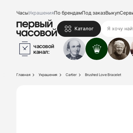
Часы
Украшения
По брендам
Под заказ
Выкуп
Серв
Каталог
часовой
канал:
Главная
Украшения
Cartier
Brushed Love Bracelet