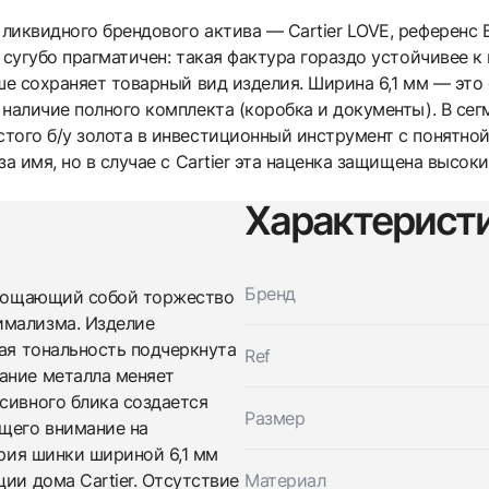
иквидного брендового актива — Cartier LOVE, референс B
ь сугубо прагматичен: такая фактура гораздо устойчивее
ше сохраняет товарный вид изделия. Ширина 6,1 мм — это 
 наличие полного комплекта (коробка и документы). В се
того б/у золота в инвестиционный инструмент с понятно
за имя, но в случае с Cartier эта наценка защищена высо
Характерист
Трейд-ин часов
Заказать эти часы
Оставьте ваши контактные данные и мы свяжемся с
Бренд
вами
оплощающий собой торжество
Оставьте ваши контактные данные и мы свяжемся с
Cartier
имализма. Изделие
вами
Brushed Love Bracelet
ная тональность подчеркнута
Ref
Cartier
Новые
Коробка + Документы
$11,350
Brushed Love Bracelet
ание металла меняет
Новые
Коробка + Документы
сивного блика создается
$11,350
Размер
ющего внимание на
трия шинки шириной 6,1 мм
ии дома Cartier. Отсутствие
Материал