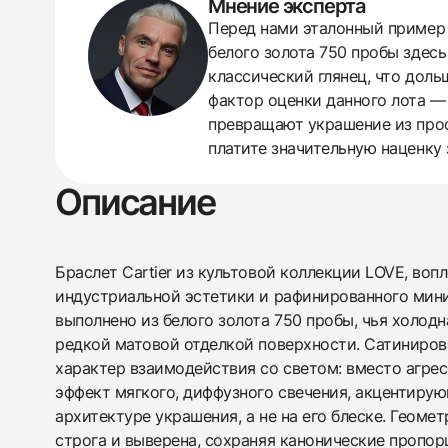
Мнение эксперта
438
285
145
142
205
204
195
150
6
Перед нами эталонный пример л
белого золота 750 пробы здес
классический глянец, что доль
фактор оценки данного лота —
превращают украшение из прос
платите значительную наценку 
Описание
Браслет Cartier из культовой коллекции LOVE, в
индустриальной эстетики и рафинированного мин
выполнено из белого золота 750 пробы, чья холод
редкой матовой отделкой поверхности. Сатиниров
характер взаимодействия со светом: вместо агрес
эффект мягкого, диффузного свечения, акцентиру
архитектуре украшения, а не на его блеске. Геоме
строга и выверена, сохраняя канонические пропорц