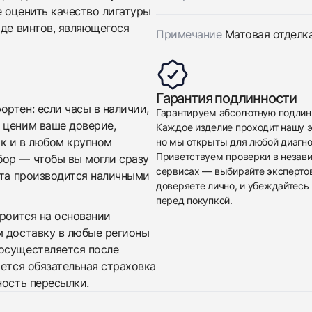
 оценить качество лигатуры
иде винтов, являющегося
Примечание
Матовая отделка
Приложите фото ваших часов…
Гарантия подлинности
ртен: если часы в наличии,
Гарантируем абсолютную подлин
Отправить заявку
 ценим ваше доверие,
Каждое изделие проходит нашу э
ак и в любом крупном
но мы открыты для любой диагно
Отправить заявку
Приветствуем проверки в незав
бор — чтобы вы могли сразу
сервисах — выбирайте эксперто
ата производится наличными
доверяете лично, и убеждайтесь 
перед покупкой.
троится на основании
м доставку в любые регионы
осуществляется после
яется обязательная страховка
ность пересылки.