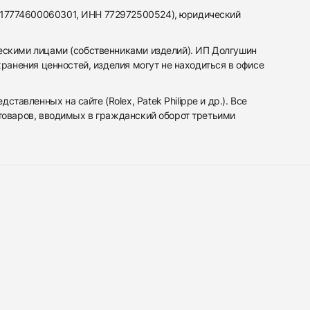
317774600060301, ИНН 772972500524), юридический
ескими лицами (собственниками изделий). ИП Долгушин
ранения ценностей, изделия могут не находиться в офисе
вленных на сайте (Rolex, Patek Philippe и др.). Все
 товаров, вводимых в гражданский оборот третьими