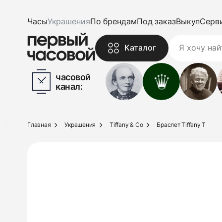
Часы
Украшения
По брендам
Под заказ
Выкуп
Серв
Каталог
часовой
канал:
Главная
Украшения
Tiffany & Co
Браслет Tiffany T