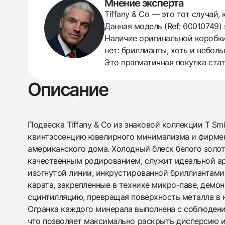
Мнение эксперта
438
285
145
142
205
204
195
150
6
Tiffany & Co — это тот случай
Данная модель (Ref: 60010749)
Наличие оригинальной коробки
нет: бриллианты, хоть и неболь
Это прагматичная покупка ста
Описание
Подвеска Tiffany & Co из знаковой коллекции T Smi
квинтэссенцию ювелирного минимализма и фирме
американского дома. Холодный блеск белого золот
качественным родированием, служит идеальной а
изогнутой линии, инкрустированной бриллиантами
карата, закрепленные в технике микро-паве, демо
сцинтилляцию, превращая поверхность металла в 
Огранка каждого минерала выполнена с соблюден
что позволяет максимально раскрыть дисперсию и