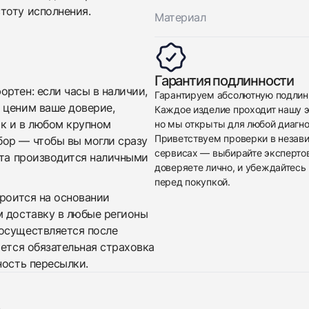
тоту исполнения.
Материал
Гарантия подлинности
Приложите фото ваших часов…
ртен: если часы в наличии,
Гарантируем абсолютную подлин
 ценим ваше доверие,
Каждое изделие проходит нашу э
Отправить заявку
ак и в любом крупном
но мы открыты для любой диагно
Отправить заявку
Приветствуем проверки в незав
бор — чтобы вы могли сразу
сервисах — выбирайте эксперто
ата производится наличными
доверяете лично, и убеждайтесь 
перед покупкой.
троится на основании
м доставку в любые регионы
осуществляется после
яется обязательная страховка
ность пересылки.