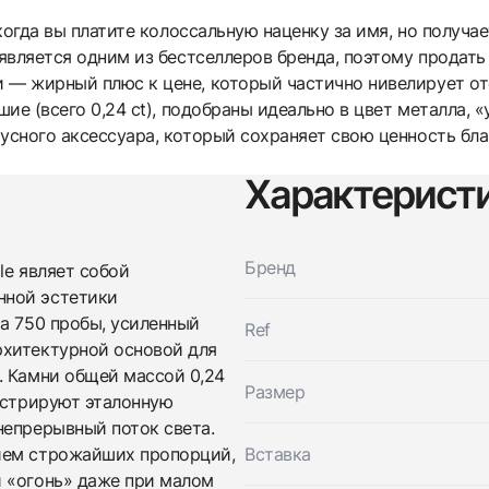
, когда вы платите колоссальную наценку за имя, но получ
 является одним из бестселлеров бренда, поэтому продать 
 — жирный плюс к цене, который частично нивелирует от
шие (всего 0,24 ct), подобраны идеально в цвет металла, «
тусного аксессуара, который сохраняет свою ценность бл
Характерист
Трейд-ин часов
Заказать эти часы
Оставьте ваши контактные данные и мы свяжемся с
Бренд
le являет собой
вами
нной эстетики
Оставьте ваши контактные данные и мы свяжемся с
Tiffany & Co
вами
а 750 пробы, усиленный
Браслет Tiffany T
Ref
Tiffany & Co
Новые
Коробка
рхитектурной основой для
$5,150
Браслет Tiffany T
. Камни общей массой 0,24
Новые
Коробка
Размер
$5,150
нстрируют эталонную
непрерывный поток света.
ием строжайших пропорций,
Вставка
 «огонь» даже при малом