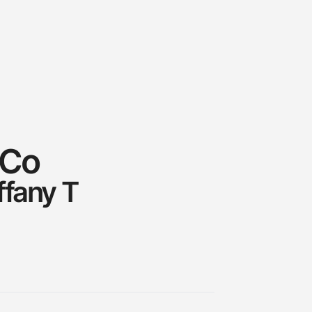
 Co
ffany T