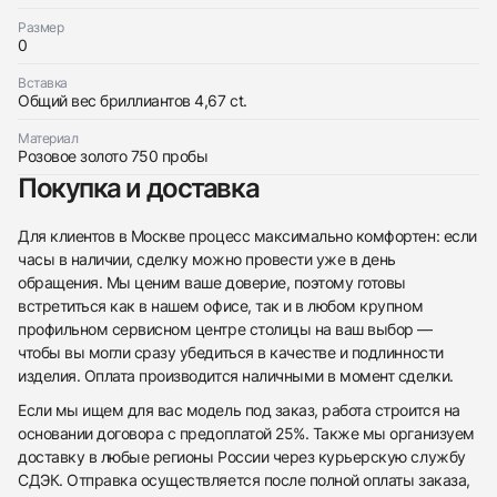
Размер
0
Трейд-ин часов
Вставка
Общий вес бриллиантов 4,67 ct.
Заказать эти часы
Оставьте ваши контактные данные и мы свяжемся
с вами
Материал
Оставьте ваши контактные данные и мы свяжемся
Bvlgari
Розовое золото 750 пробы
с вами
Браслет Serpenti
Bvlgari
Новые
Коробка + Документы
Покупка и доставка
$48,950
Браслет Serpenti
Новые
Коробка + Документы
$48,950
Для клиентов в Москве процесс максимально комфортен: если
часы в наличии, сделку можно провести уже в день
обращения. Мы ценим ваше доверие, поэтому готовы
встретиться как в нашем офисе, так и в любом крупном
профильном сервисном центре столицы на ваш выбор —
чтобы вы могли сразу убедиться в качестве и подлинности
Приложите фото ваших часов…
изделия. Оплата производится наличными в момент сделки.
Отправить заявку
Если мы ищем для вас модель под заказ, работа строится на
основании договора с предоплатой 25%. Также мы организуем
Отправить заявку
доставку в любые регионы России через курьерскую службу
СДЭК. Отправка осуществляется после полной оплаты заказа,