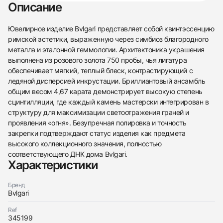
Описание
Ювелирное изделие Bvlgari представляет собой квинтэссенцию
римской эстетики, выраженную через симбиоз благородного
металла и эталонной геммологии. Архитектоника украшения
выполнена из розового золота 750 пробы, чья лигатура
обеспечивает мягкий, теплый блеск, контрастирующий с
ледяной дисперсией инкрустации. Бриллиантовый ансамбль
общим весом 4,67 карата демонстрирует высокую степень
сцинтилляции, где каждый камень мастерски интегрирован в
структуру для максимизации светоотражения граней и
проявления «огня». Безупречная полировка и точность
закрепки подтверждают статус изделия как предмета
высокого коллекционного значения, полностью
соответствующего ДНК дома Bvlgari.
Характеристики
438
285
145
142
205
204
195
150
6
Бренд
Bvlgari
Ref
345199