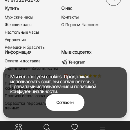
+7 916 221-22-37
Купить
О нас
Мужские часы
Контакты
Женские часы
О Первом Часовом
Настольные часы
Украшения
Ремешки и браслеты
Информация
Мы в соцсетях
Оплата и доставка
Telegram
+7 916 221-22-37
Гарантийные обязательства
Правила возврата товара
Мы используем cookies. Продолжая
Мы насвязи 08:00 — 19:00
использовать сайт, вы соглашаетесь с
Политика
Правилами использования
и
политикой
конфиденциальности
конфиденциальности.
Правила использования
Согласен
Обработка персональных
данных