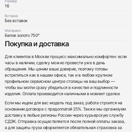
Размер
16
Вставка
Трейд-ин часов
Без вставок
Заказать эти часы
Оставьте ваши контактные данные и мы свяжемся
Материал
с вами
Белое золото 750°
Оставьте ваши контактные данные и мы свяжемся
Cartier
с вами
Браслет Love Bracelet B6067617
Покупка и доставка
Cartier
Новые
Коробка + Документы
$9,800
Браслет Love Bracelet B6067617
Новые
Коробка + Документы
Для клиентов в Москве процесс максимально комфортен: если
$9,800
часы в наличии, сделку можно провести уже в день
обращения. Мы ценим ваше доверие, поэтому готовы
встретиться как в нашем офисе, так и в любом крупном
профильном сервисном центре столицы на ваш выбор —
чтобы вы могли сразу убедиться в качестве и подлинности
изделия. Оплата производится наличными в момент сделки.
Приложите фото ваших часов…
Если мы ищем для вас модель под заказ, работа строится на
Отправить заявку
основании договора с предоплатой 25%. Также мы организуем
доставку в любые регионы России через курьерскую службу
Отправить заявку
СДЭК. Отправка осуществляется после полной оплаты заказа,
а для защиты груза оформляется обязательная страховка за