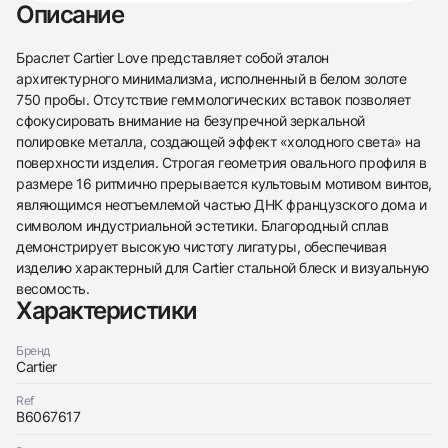
Описание
Браслет Cartier Love представляет собой эталон
архитектурного минимализма, исполненный в белом золоте
750 пробы. Отсутствие геммологических вставок позволяет
сфокусировать внимание на безупречной зеркальной
полировке металла, создающей эффект «холодного света» на
поверхности изделия. Строгая геометрия овального профиля в
размере 16 ритмично прерывается культовым мотивом винтов,
являющимся неотъемлемой частью ДНК французского дома и
символом индустриальной эстетики. Благородный сплав
демонстрирует высокую чистоту лигатуры, обеспечивая
изделию характерный для Cartier стальной блеск и визуальную
весомость.
Характеристики
438
285
145
142
205
204
195
150
6
Бренд
Cartier
Ref
B6067617