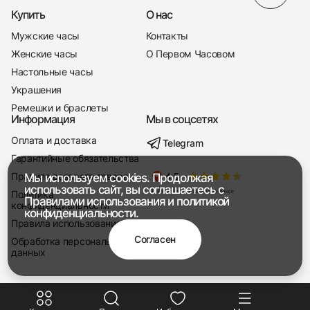
Купить
О нас
Мужские часы
Контакты
Женские часы
О Первом Часовом
Настольные часы
Украшения
Ремешки и браслеты
Информация
Мы в соцсетях
Оплата и доставка
Telegram
+7 916 221-22-37
Гарантийные обязательства
Правила возврата товара
Мы используем cookies. Продолжая
Мы насвязи 08:00 — 19:00
использовать сайт, вы соглашаетесь с
Политика
Правилами использования
и
политикой
конфиденциальности
конфиденциальности.
Правила использования
Согласен
Обработка персональных
данных