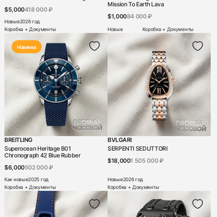
Mission To Earth Lava
$5,000
418 000 ₽
Chronoswiss
$1,000
84 000 ₽
Новые
2026 год
Concord
Коробка + Документы
Новые
Коробка + Документы
Corum
Новинка
Cvstos
Czapek
Daniel Roth
De Bethune
De Grisogono
BREITLING
BVLGARI
DeLaneau
Superocean Heritage B01
SERPENTI SEDUTTORI
Chronograph 42 Blue Rubber
DeWitt
$18,000
1 505 000 ₽
$6,000
502 000 ₽
DiW
Как новые
2025 год
Новые
2026 год
Коробка + Документы
Коробка + Документы
F.P. Journe
Franc Vila