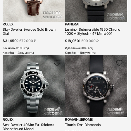
ROLEX
PANERAI
Sky-Dweller Everose Gold Brown
Luminor Submersible 1950 Chrono
Dial
1000M Slytech - 47 Mm #001
$31,950
2 672 000 ₽
$18,050
1 509 000 ₽
Как новые
2013 год
Идеальное
2005 год
Коробка + Документы
Коробка + Документы
ROLEX
ROMAIN JEROME
Sea-Dweller 40Mm Full Stickers
Titanic-Dna Diamonds
Discontinued Model