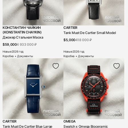
Blu
от A до Z
Boucheron
от Z до A
Bovet
КОНСТАНТИН ЧАЙКИН
CARTIER
(KONSTANTIN CHAYKIN)
Tank Must De Cartier Small Model
Breguet
Джокер Стальная Маска
$5,000
418 000 ₽
$59,000
4 933 000 ₽
Breitling
Новые
2026 год
Новые
2026 год
Bvlgari
Коробка + Документы
Коробка + Документы
Carl F. Bucherer
Carrera y Carrera
Cartier
Chanel
Chaumet
Chopard
CARTIER
OMEGA
Christophe Claret
Tank Must De Cartier Blue Large
Swatch x Omega Bioceramic