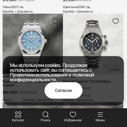
Новые
2025 год
Идеальное
2009 год
Коробка + Документы
Коробка + Документы
+7 916 221-22-37
Мы используем cookies. Продолжая
Мы насвязи 08:00 — 19:00
использовать сайт, вы соглашаетесь с
Правилами использования
и
политикой
AUDEMARS PIGUET
BREGUET
конфиденциальности.
Royal Oak 37Mm Ice Blue Baguette
Breguet Type Xx Transatlatique
Custom
$6,700
561 000 ₽
Согласен
$66,950
5 598 000 ₽
Идеальное
2001 год
Новые
Коробка + Документы
Коробка + Документы
Каталог
Поиск
Избранное
Меню