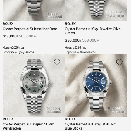
Quinting
Rebellion
ROLEX
ROLEX
Oyster Perpetual Submariner Date
Richard Mille
Oyster Perpetual Sky-Dweller Olive
Green
$18,000
1 505 000 ₽
Roger Dubuis
$30,000
2 508 000 ₽
Новые
2026 год
Новые
2026 год
Rolex
Коробка + Документы
Коробка + Документы
Romain Jerome
Tag Heuer
Tiffany & Co
Trilobe
Tudor
U-Boat
Ulysse N
ROLEX
ROLEX
Oyster Perpetual Datejust 41 Mm
Oyster Perpetual Datejust 41 Mm
Wimbledon
Ulysse Nardin
Blue Sticks