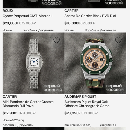
ROLEX
CARTIER
Oyster Perpetual GMT-Master II
Santos De Cartier Black PVD Dial
$20,000
1 672 000 ₽
$10,300
862 000 ₽
Новые
Коробка + Документы
Новые
Коробка + Документы
CARTIER
AUDEMARS PIGUET
Mini Panthere de Cartier Custom
Audemars Piguet Royal Oak
Diamonds Full Pave
Offshore Chronograph Camo
$12,900
1 079 000 ₽
$28,350
2 371 000 ₽
Новые
2025 год
Коробка + Документы
Как новые
2018 год
Документы