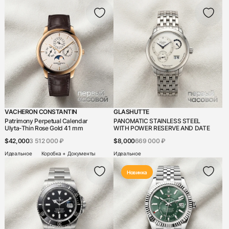
Louis Moinet
Louis Vuitton
Maurice Lacroix
MB&F
MB&F L'epee
MCT
MING
VACHERON CONSTANTIN
GLASHUTTE
Patrimony Perpetual Calendar
PANOMATIC STAINLESS STEEL
Montblanc
Ulyta-Thin Rose Gold 41 mm
WITH POWER RESERVE AND DATE
Omega
$42,000
3 512 000 ₽
$8,000
669 000 ₽
Идеальное
Коробка + Документы
Идеальное
Panerai
Новинка
Parmigiani
Patek Philippe
Perrelet
Piaget