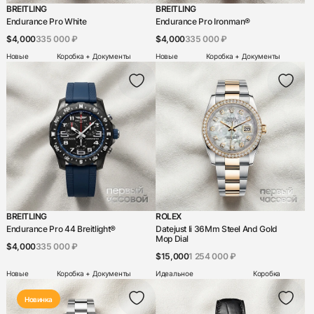
Второй часовой пояс
BREITLING
BREITLING
Endurance Pro White
Endurance Pro Ironman®
Годовой календарь
$4,000
335 000 ₽
$4,000
335 000 ₽
Дата
Новые
Коробка + Документы
Новые
Коробка + Документы
День Недели
Индикатор день/ночь
Индикатор запаса хода
Кварц
Месяц
Мировое время
BREITLING
ROLEX
Прыгающий час
Endurance Pro 44 Breitlight®
Datejust Ii 36Mm Steel And Gold
Mop Dial
Репетир
$4,000
335 000 ₽
$15,000
1 254 000 ₽
Ретроградная секундная стрелка
Новые
Коробка + Документы
Идеальное
Коробка
Ретроградный указатель времени
Новинка