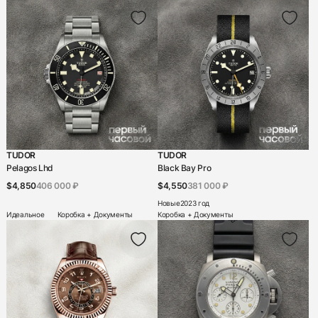
TUDOR
TUDOR
Pelagos Lhd
Black Bay Pro
$4,850
406 000 ₽
$4,550
381 000 ₽
Новые
2023 год
Идеальное
Коробка + Документы
Коробка + Документы