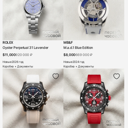
Цена
-
Пол
ROLEX
MB&F
Женский
Oyster Perpetual 31 Lavender
M.a.d.1 Blue Edition
Мужской
$11,000
920 000 ₽
$8,000
669 000 ₽
Новые
2026 год
Новые
2024 год
Унисекс
Коробка + Документы
Коробка + Документы
Функции
24-х часовая индикация
Flyback-хронограф
Автоподзавод
Будильник
Вечный календарь