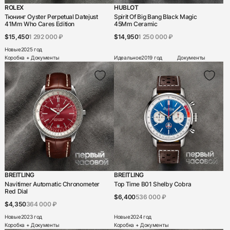
ROLEX
HUBLOT
Тюнинг Oyster Perpetual Datejust
Spirit Of Big Bang Black Magic
41Mm Who Cares Edition
45Mm Ceramic
$15,450
1 292 000 ₽
$14,950
1 250 000 ₽
Новые
2025 год
Коробка + Документы
Идеальное
2019 год
Документы
BREITLING
BREITLING
Navitimer Automatic Chronometer
Top Time B01 Shelby Cobra
Red Dial
$6,400
536 000 ₽
$4,350
364 000 ₽
Новые
2023 год
Новые
2024 год
Коробка + Документы
Коробка + Документы