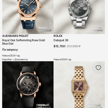
AUDEMARS PIGUET
ROLEX
Royal Oak Selfwinding Rose Gold
Datejust 36
Blue Dial
$15,700
1 313 000 ₽
По запросу
Новые
2024 год
Коробка + Документы
Новые
2026 год