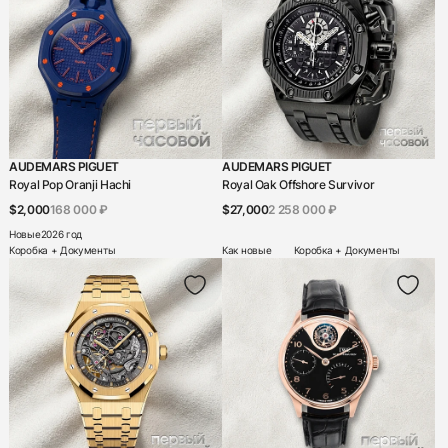
Franck Muller
Frederique Constant
Gerald Charles
Gerald Genta
Girard-Perregaux
AUDEMARS PIGUET
AUDEMARS PIGUET
Royal Pop Oranji Hachi
Glashutte
Royal Oak Offshore Survivor
$2,000
168 000 ₽
$27,000
2 258 000 ₽
Graff
Новые
2026 год
Коробка + Документы
Как новые
Коробка + Документы
Graham
Grand Seiko
Greubel Forsey
H. Moser & Cie
Harry Winston
Hautlence