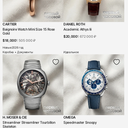
CARTIER
DANIEL ROTH
Baignoire Watch Mini Size 15 Rose
Academic Athys Iii
Gold
$20,000
1 672 000 ₽
$18,000
1 505 000 ₽
Новые
2026 год
Коробка + Документы
Идеальное
H. MOSER & CIE
OMEGA
Streamliner Streamliner Tourbillon
Speedmaster Snoopy
Skeleton