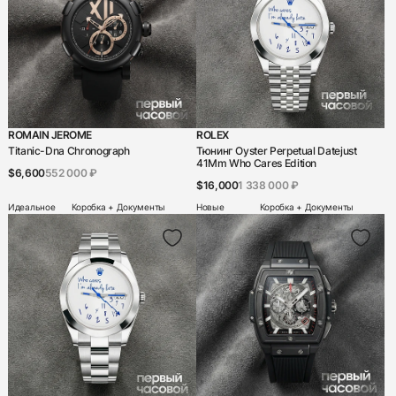
ROMAIN JEROME
ROLEX
Titanic-Dna Chronograph
Тюнинг Oyster Perpetual Datejust
41Mm Who Cares Edition
$6,600
552 000 ₽
$16,000
1 338 000 ₽
Идеальное
Коробка + Документы
Новые
Коробка + Документы