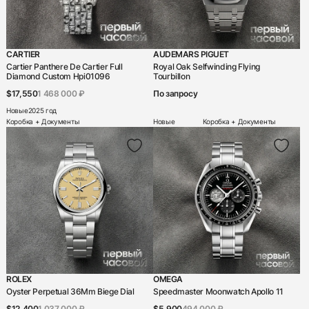
CARTIER
AUDEMARS PIGUET
Cartier Panthere De Cartier Full
Royal Oak Selfwinding Flying
Diamond Custom Hpi01096
Tourbillon
$17,550
1 468 000 ₽
По запросу
Новые
2025 год
Коробка + Документы
Новые
Коробка + Документы
ROLEX
OMEGA
Oyster Perpetual 36Mm Biege Dial
Speedmaster Moonwatch Apollo 11
$12,400
1 037 000 ₽
$5,900
494 000 ₽