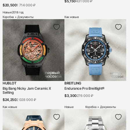
$5,150
431 000 ₽
$20,500
1 714 000 ₽
Новые
2018 год
Коробка + Документы
Как новые
HUBLOT
BREITLING
Big Bang Nicky Jam Ceramic X
Endurance Pro Breitlight®
Setting
$3,300
276 000 ₽
$24,250
2 028 000 ₽
Как новые
Новые
Коробка + Документы