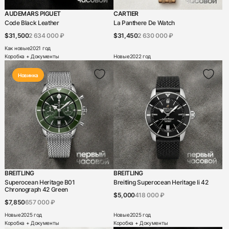
AUDEMARS PIGUET
CARTIER
Code Black Leather
La Panthere De Watch
$31,500
2 634 000 ₽
$31,450
2 630 000 ₽
Как новые
2021 год
Коробка + Документы
Новые
2022 год
Новинка
BREITLING
BREITLING
Superocean Heritage B01
Breitling Superocean Heritage Ii 42
Chronograph 42 Green
$5,000
418 000 ₽
$7,850
657 000 ₽
Новые
2025 год
Новые
2025 год
Коробка + Документы
Коробка + Документы