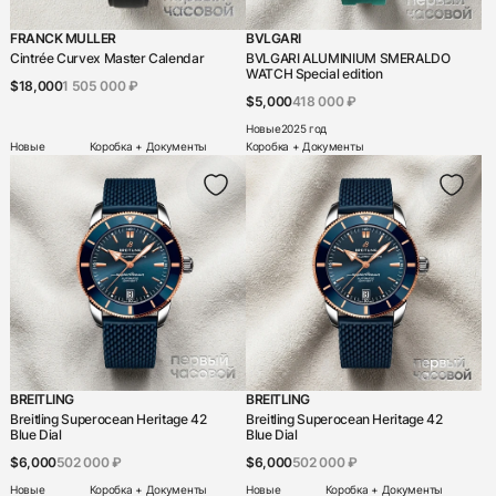
FRANCK MULLER
BVLGARI
Cintrée Curvex Master Calendar
BVLGARI ALUMINIUM SMERALDO
WATCH Special edition
$18,000
1 505 000 ₽
$5,000
418 000 ₽
Новые
2025 год
Новые
Коробка + Документы
Коробка + Документы
BREITLING
BREITLING
Breitling Superocean Heritage 42
Breitling Superocean Heritage 42
Blue Dial
Blue Dial
$6,000
502 000 ₽
$6,000
502 000 ₽
Новые
Коробка + Документы
Новые
Коробка + Документы