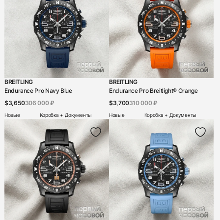
438
285
145
142
205
204
195
150
6
BREITLING
BREITLING
Endurance Pro Navy Blue
Endurance Pro Breitlight® Orange
$3,650
306 000 ₽
$3,700
310 000 ₽
Новые
Коробка + Документы
Новые
Коробка + Документы