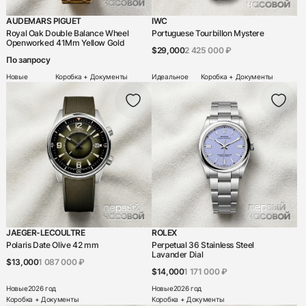
HD3
AUDEMARS PIGUET
IWC
Hermes
Royal Oak Double Balance Wheel
Portuguese Tourbillon Mystere
Openworked 41Mm Yellow Gold
$29,000
2 425 000 ₽
Hublot
По запросу
Iwc
Новые
Коробка + Документы
Идеальное
Коробка + Документы
Jacob & Co
Jaeger-LeCoultre
Jaquet Droz
Jorg Hysek
Konstantin Chaikin
L'epee
JAEGER-LECOULTRE
ROLEX
Laurent Ferrier
Polaris Date Olive 42 mm
Perpetual 36 Stainless Steel
Lavander Dial
Longines
$13,000
1 087 000 ₽
$14,000
1 171 000 ₽
Louis Erard
Новые
2026 год
Новые
2026 год
Коробка + Документы
Коробка + Документы