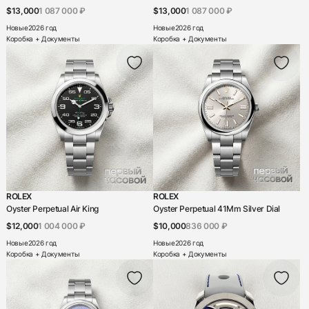
$13,000
1 087 000 ₽
$13,000
1 087 000 ₽
Urban Jurgensen
Новые
2026 год
Новые
2026 год
Коробка + Документы
Коробка + Документы
Urwerk
Vacheron Constantin
Van Cleef & Arpels
Van Der Bauwede
Zenith
Антон Суханов
Константин Чайкин (Konstantin Chaykin)
Наличие
ROLEX
ROLEX
Oyster Perpetual Air King
Oyster Perpetual 41Mm Silver Dial
В наличии
$12,000
1 004 000 ₽
$10,000
836 000 ₽
Новые
2026 год
Новые
2026 год
Забронировано
Коробка + Документы
Коробка + Документы
Под заказ
Под заказ