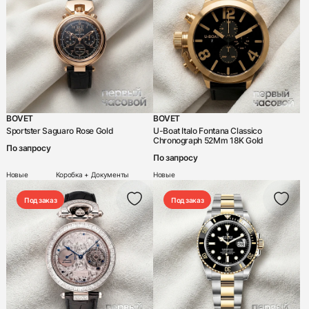
Franck Muller
Frederique Constant
Gerald Charles
Gerald Genta
Girard-Perregaux
BOVET
BOVET
Glashutte
Sportster Saguaro Rose Gold
U-Boat Italo Fontana Classico
Chronograph 52Mm 18K Gold
По запросу
Graff
По запросу
Graham
Новые
Коробка + Документы
Новые
Grand Seiko
Под заказ
Под заказ
Greubel Forsey
H. Moser & Cie
Harry Winston
Hautlence