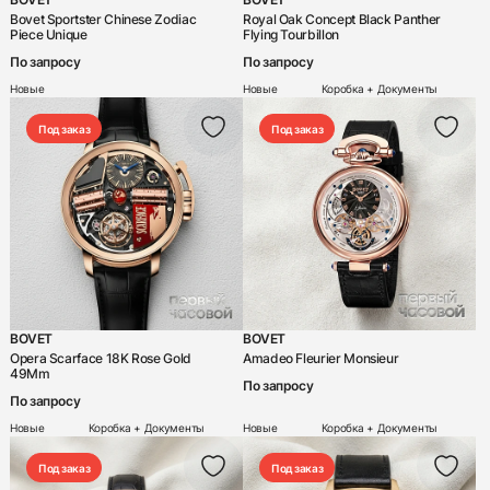
Bovet Sportster Chinese Zodiac
Royal Oak Concept Black Panther
Chronoswiss
Piece Unique
Flying Tourbillon
Concord
По запросу
По запросу
Новые
Новые
Коробка + Документы
Corum
Под заказ
Под заказ
Cvstos
Czapek
Daniel Roth
De Bethune
De Grisogono
DeLaneau
BOVET
BOVET
DeWitt
Opera Scarface 18K Rose Gold
Amadeo Fleurier Monsieur
49Mm
По запросу
DiW
По запросу
Новые
Коробка + Документы
Новые
Коробка + Документы
F.P. Journe
Franc Vila
Под заказ
Под заказ