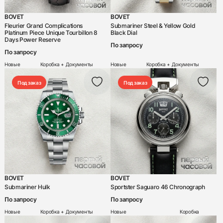
HD3
BOVET
BOVET
Hermes
Fleurier Grand Complications
Submariner Steel & Yellow Gold
Platinum Piece Unique Tourbillon 8
Black Dial
Hublot
Days Power Reserve
По запросу
По запросу
Iwc
Новые
Коробка + Документы
Новые
Коробка + Документы
Jacob & Co
Под заказ
Под заказ
Jaeger-LeCoultre
Jaquet Droz
Jorg Hysek
Konstantin Chaikin
L'epee
Laurent Ferrier
BOVET
BOVET
Submariner Hulk
Sportster Saguaro 46 Chronograph
Longines
По запросу
По запросу
Louis Erard
Новые
Коробка + Документы
Новые
Коробка