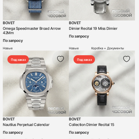
Цена
-
BOVET
BOVET
Omega Speedmaster Broad Arrow
Dimier Recital 19 Miss Dimier
42Mm
Пол
По запросу
По запросу
Женский
Новые
Новые
Коробка + Документы
Мужской
Под заказ
Под заказ
Унисекс
Функции
24-х часовая индикация
Flyback-хронограф
Автоподзавод
BOVET
BOVET
Будильник
Nautilus Perpetual Calendar
Collection Dimier Recital 15
Вечный календарь
По запросу
По запросу