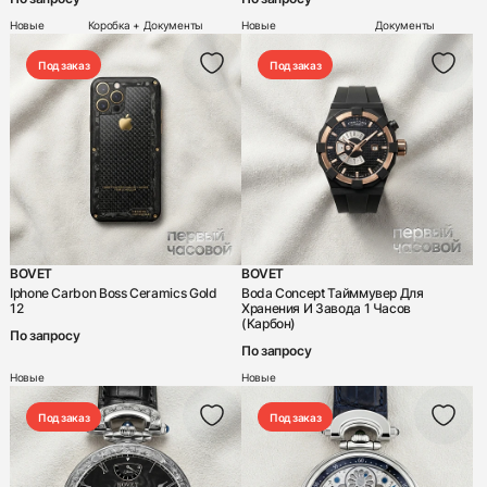
Новые
Коробка + Документы
Новые
Документы
Под заказ
Под заказ
BOVET
BOVET
Iphone Carbon Boss Ceramics Gold
Boda Concept Тайммувер Для
12
Хранения И Завода 1 Часов
(Карбон)
По запросу
По запросу
Новые
Новые
Под заказ
Под заказ