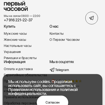
Мы на связи 08:00 — 22:00
+7 916 221-22-37
Купить
О нас
Мужские часы
Контакты
Женские часы
О Первом Часовом
Настольные часы
Украшения
Ремешки и браслеты
Информация
Мы в соцсетях
Оплата и доставка
Telegram
+7 916 221-22-37
Гарантийные обязательства
Правила возврата товара
Мы используем cookies. Продолжая
Мы насвязи 08:00 — 19:00
использовать сайт, вы соглашаетесь с
Политика
Правилами использования
и
политикой
конфиденциальности
конфиденциальности.
Правила использования
Согласен
Обработка персональных