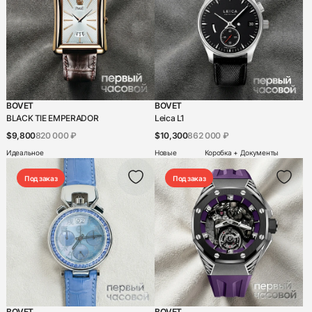
Blu
от A до Z
Boucheron
от Z до A
Bovet
Breguet
BOVET
BOVET
Breitling
BLACK TIE EMPERADOR
Leica L1
$9,800
820 000 ₽
$10,300
862 000 ₽
Bvlgari
Идеальное
Новые
Коробка + Документы
Carl F. Bucherer
Под заказ
Под заказ
Carrera y Carrera
Cartier
Chanel
Chaumet
Chopard
Christophe Claret
BOVET
BOVET