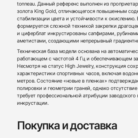
tonneau. Данный референс выполнен из проприетар
золота King Gold, отличающегося повышенным со
стабилизации цвета и устойчивости к окислению. 
формируется сложной техникой закрепки драгоцен
и циферблат инкрустированы сапфирами, рубинами
аметистами, создающими непрерывный градиентны
Техническая база модели основана на автоматичес
работающем с частотой 4 Гц и обеспечивающем зап
Несмотря на статус High Jewelry, конструкция сох
характеристики спортивных часов, включая водон
метров. Состояние «новые в пленках» подтвержда
полировки и геометрии граней, однако отсутстви
требует профессиональной атрибуции заводского
инкрустации.
Покупка и доставка