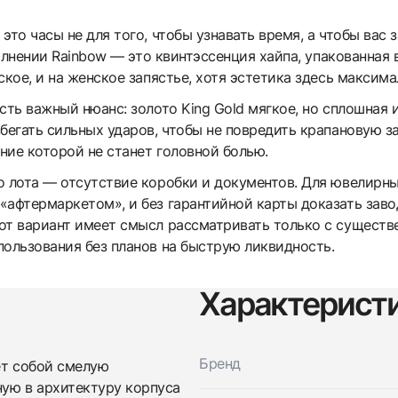
это часы не для того, чтобы узнавать время, а чтобы вас 
сполнении Rainbow — это квинтэссенция хайпа, упакованна
ское, и на женское запястье, хотя эстетика здесь максима
есть важный нюанс: золото King Gold мягкое, но сплошная
бегать сильных ударов, чтобы не повредить крапановую з
ние которой не станет головной болью.
 лота — отсутствие коробки и документов. Для ювелирных
«афтермаркетом», и без гарантийной карты доказать зав
от вариант имеет смысл рассматривать только с существ
пользования без планов на быструю ликвидность.
Характерист
Трейд-ин часов
Заказать эти часы
Оставьте ваши контактные данные и мы свяжемся с
Бренд
яет собой смелую
вами
ную в архитектуру корпуса
Оставьте ваши контактные данные и мы свяжемся с
Hublot