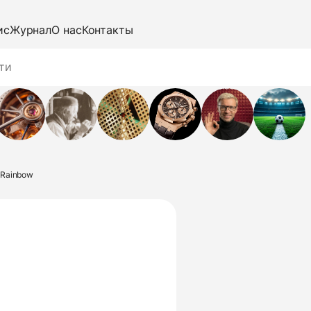
ис
Журнал
О нас
Контакты
d Rainbow