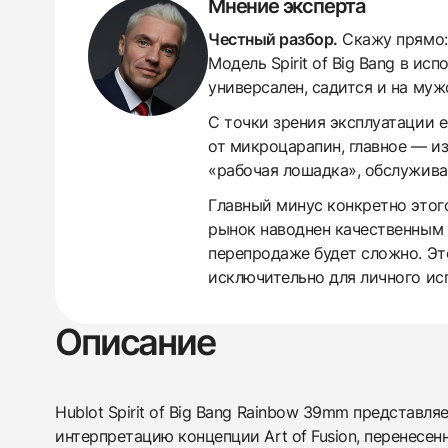
Мнение эксперта
Честный разбор.
Скажу прямо: 
Модель Spirit of Big Bang в и
универсален, садится и на муж
С точки зрения эксплуатации 
от микроцарапин, главное — из
«рабочая лошадка», обслужива
438
285
145
142
205
204
195
150
6
Главный минус конкретно этого
рынок наводнен качественным 
перепродаже будет сложно. Эт
исключительно для личного ис
Описание
Hublot Spirit of Big Bang Rainbow 39mm представл
интерпретацию концепции Art of Fusion, перенесен