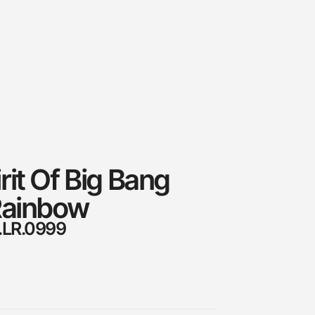
it Of Big Bang
Rainbow
.LR.0999