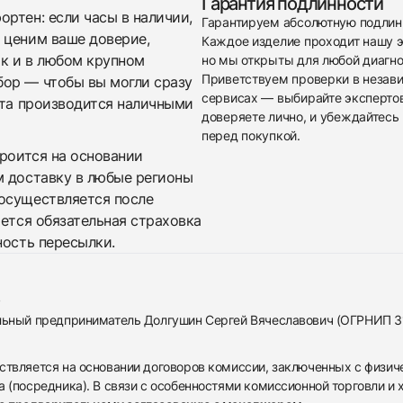
Гарантия подлинности
ртен: если часы в наличии,
Гарантируем абсолютную подлин
 ценим ваше доверие,
Каждое изделие проходит нашу э
ак и в любом крупном
но мы открыты для любой диагно
Приветствуем проверки в незав
бор — чтобы вы могли сразу
сервисах — выбирайте эксперто
ата производится наличными
доверяете лично, и убеждайтесь 
перед покупкой.
троится на основании
м доставку в любые регионы
осуществляется после
яется обязательная страховка
ность пересылки.
альный предприниматель Долгушин Сергей Вячеславович (ОГРНИП 
ствляется на основании договоров комиссии, заключенных с физич
 (посредника). В связи с особенностями комиссионной торговли и х