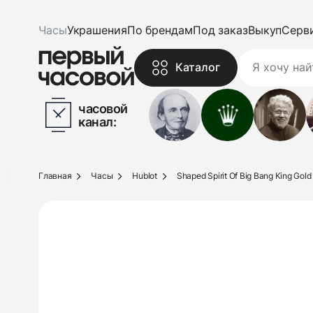
Часы
Украшения
По брендам
Под заказ
Выкуп
Серв
Каталог
часовой
канал:
Главная
Часы
Hublot
Shaped Spirit Of Big Bang King Gol