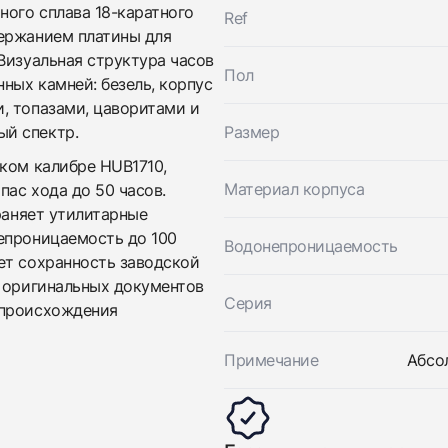
ного сплава 18-каратного
вами
Shaped Spirit Of Big Bang King Gold Rainbow
Ref
Hublot
Новые
держанием платины для
$87,050
Shaped Spirit Of Big Bang King Gold Rainbow
Визуальная структура часов
Новые
Пол
ных камней: безель, корпус
$87,050
, топазами, цаворитами и
й спектр.
Размер
ком калибре HUB1710,
Материал корпуса
ас хода до 50 часов.
раняет утилитарные
епроницаемость до 100
Водонепроницаемость
ет сохранность заводской
Приложите фото ваших часов…
е оригинальных документов
Серия
 происхождения
Отправить заявку
Примечание
Абсо
Отправить заявку