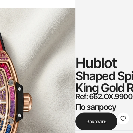
Hublot
Shaped Spir
King Gold 
Ref: 662.OX.9900
По запросу
Заказать