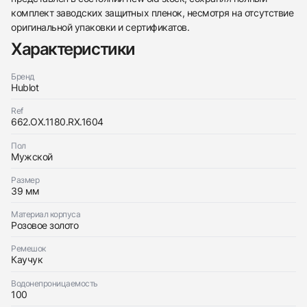
комплект заводских защитных пленок, несмотря на отсутствие
Трейд-ин часов
оригинальной упаковки и сертификатов.
Заказать эти часы
Характеристики
Оставьте ваши контактные данные и мы свяжемся
с вами
Оставьте ваши контактные данные и мы свяжемся
Hublot
Бренд
с вами
Shaped Spirit Of Big Bang King Gold Pave
Hublot
Hublot
Новые
$35,500
Shaped Spirit Of Big Bang King Gold Pave
Новые
Ref
$35,500
662.OX.1180.RX.1604
Пол
Мужской
Размер
39 мм
Приложите фото ваших часов…
Материал корпуса
Розовое золото
Отправить заявку
Ремешок
Отправить заявку
Каучук
Водонепроницаемость
100