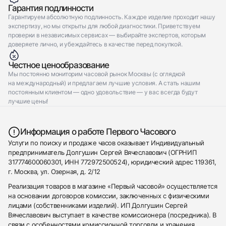
Гарантия подлинности
Гарантируем абсолютную подлинность. Каждое изделие проходит нашу
экспертизу, но мы открыты для любой диагностики. Приветствуем
проверки в независимых сервисах — выбирайте экспертов, которым
доверяете лично, и убеждайтесь в качестве перед покупкой.
Честное ценообразование
Мы постоянно мониторим часовой рынок Москвы (с оглядкой
на международный) и предлагаем лучшие условия. А стать нашим
постоянным клиентом — одно удовольствие — у вас всегда будут
лучшие цены!
Информация о работе Первого Часового
Услуги по поиску и продаже часов оказывает Индивидуальный
предприниматель Долгушин Сергей Вячеславович (ОГРНИП
317774600060301, ИНН 772972500524), юридический адрес 119361,
г. Москва, ул. Озерная, д. 2/12
Реализация товаров в магазине «Первый часовой» осуществляется
на основании договоров комиссии, заключенных с физическими
лицами (собственниками изделий). ИП Долгушин Сергей
Вячеславович выступает в качестве комиссионера (посредника). В
связи с особенностями комиссионной торговли и хранения