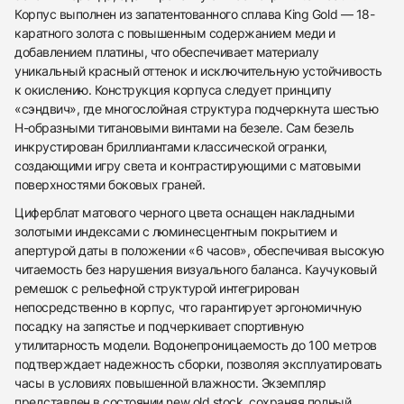
Корпус выполнен из запатентованного сплава King Gold — 18-
каратного золота с повышенным содержанием меди и
добавлением платины, что обеспечивает материалу
уникальный красный оттенок и исключительную устойчивость
к окислению. Конструкция корпуса следует принципу
«сэндвич», где многослойная структура подчеркнута шестью
H-образными титановыми винтами на безеле. Сам безель
инкрустирован бриллиантами классической огранки,
создающими игру света и контрастирующими с матовыми
поверхностями боковых граней.
Циферблат матового черного цвета оснащен накладными
золотыми индексами с люминесцентным покрытием и
апертурой даты в положении «6 часов», обеспечивая высокую
читаемость без нарушения визуального баланса. Каучуковый
ремешок с рельефной структурой интегрирован
438
285
145
142
205
204
195
150
6
непосредственно в корпус, что гарантирует эргономичную
посадку на запястье и подчеркивает спортивную
утилитарность модели. Водонепроницаемость до 100 метров
подтверждает надежность сборки, позволяя эксплуатировать
часы в условиях повышенной влажности. Экземпляр
представлен в состоянии new old stock, сохраняя полный