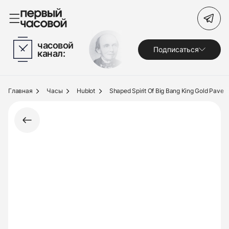
Поиск по сайту
часовой
Подписаться
канал:
Часы
Украшения
Главная
Часы
Hublot
Shaped Spirit Of Big Bang King Gold Pave
По брендам
Под заказ
Выкуп
Сервис
Журнал
О нас
Контакты