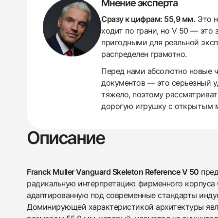
Мнение эксперта
Сразу к цифрам: 55,9 мм.
Это н
ходит по грани, но V 50 — это
пригодными для реальной эксплу
распределен грамотно.
438
285
145
142
205
204
195
150
6
Перед нами абсолютно новые ча
документов — это серьезный у
тяжело, поэтому рассматривать
дорогую игрушку с открытым ме
Описание
Franck Muller Vanguard Skeleton Reference V 50
пред
радикальную интерпретацию фирменного корпуса C
адаптированную под современные стандарты инду
Доминирующей характеристикой архитектуры явля