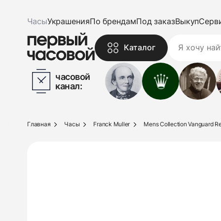
Часы
Украшения
По брендам
Под заказ
Выкуп
Серв
Каталог
часовой
канал:
Главная
Часы
Franck Muller
Mens Collection Vanguard Re