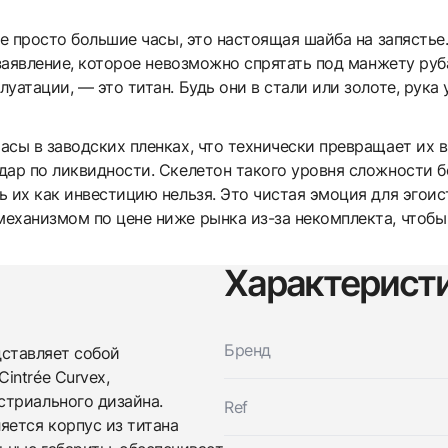
е просто большие часы, это настоящая шайба на запястье. 
 заявление, которое невозможно спрятать под манжету руб
атации, — это титан. Будь они в стали или золоте, рука у
сы в заводских пленках, что технически превращает их в 
дар по ликвидности. Скелетон такого уровня сложности бе
 их как инвестицию нельзя. Это чистая эмоция для эгоис
ханизмом по цене ниже рынка из-за некомплекта, чтобы н
Характерист
Трейд-ин часов
Бренд
ставляет собой
Заказать эти часы
Оставьте ваши контактные данные и мы свяжемся с
intrée Curvex,
вами
стриального дизайна.
Оставьте ваши контактные данные и мы свяжемся с
Ref
Franck Muller
вами
ется корпус из титана
Mens Collection Vanguard Revolution 3
Franck Muller
Skeleton