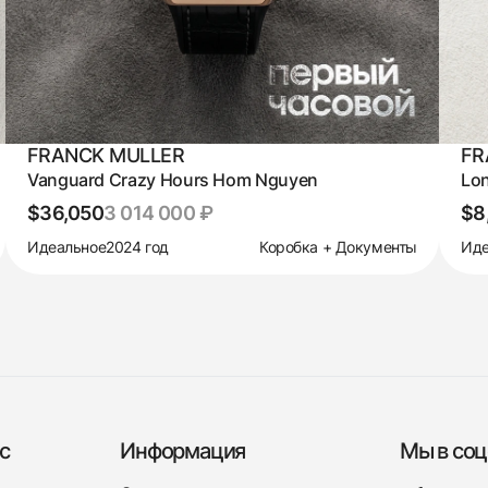
FRANCK MULLER
FR
Vanguard Crazy Hours Hom Nguyen
Lon
$36,050
3 014 000 ₽
$8
Идеальное
2024 год
Коробка + Документы
Иде
с
Информация
Мы в соц