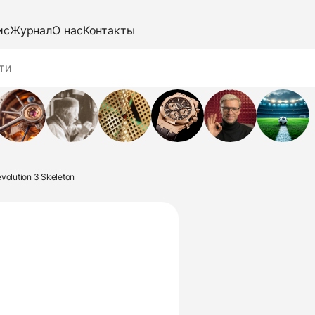
ис
Журнал
О нас
Контакты
volution 3 Skeleton