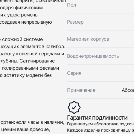
ьные габариты, обеспечивает
Mens Collection Vanguard Revolution 3
Новые
Пол
годаря физическим
По запросу
Skeleton
их ушек: ремень
Новые
По запросу
 создавая непрерывную
Размер
Материал корпуса
то сложной системе
несущих элементов калибра.
работу колесной передачи и
Водонепроницаемость
глубины. Сатинирование
 с полированными фасками
Серия
Приложите фото ваших часов…
ю эстетику модели без
Отправить заявку
Примечание
Абсо
Отправить заявку
Гарантия подлинности
ртен: если часы в наличии,
Гарантируем абсолютную подлин
 ценим ваше доверие,
Каждое изделие проходит нашу э