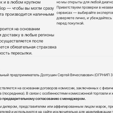
ак и в любом крупном
но мы открыты для любой диагно
Приветствуем проверки в незав
бор — чтобы вы могли сразу
сервисах — выбирайте эксперто
ата производится наличными
доверяете лично, и убеждайтесь 
перед покупкой.
троится на основании
м доставку в любые регионы
осуществляется после
яется обязательная страховка
ность пересылки.
альный предприниматель Долгушин Сергей Вячеславович (ОГРНИП 
ствляется на основании договоров комиссии, заключенных с физич
 (посредника). В связи с особенностями комиссионной торговли и х
по предварительному согласованию с менеджером.
дилером, представителем или аффилированным лицом марок, предста
ателей и используются на сайте исключительно для идентификации