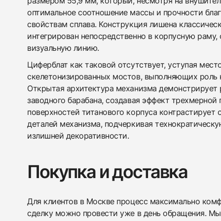
размером 55,9 мм, который, несмотря на внушител
оптимальное соотношение массы и прочности бла
свойствам сплава. Конструкция лишена классическ
интегрирован непосредственно в корпусную раму,
визуальную линию.
Циферблат как таковой отсутствует, уступая мес
скелетонизированных мостов, выполняющих роль 
Открытая архитектура механизма демонстрирует 
заводного барабана, создавая эффект трехмерной 
поверхностей титанового корпуса контрастирует
деталей механизма, подчеркивая технократическу
излишней декоративности.
Покупка и доставка
Для клиентов в Москве процесс максимально комфо
сделку можно провести уже в день обращения. Мы