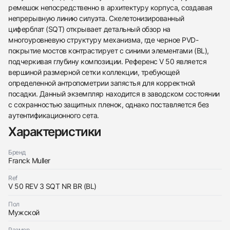
ремешок непосредственно в архитектуру корпуса, создавая
непрерывную линию силуэта. Скелетонизированный
циферблат (SQT) открывает детальный обзор на
многоуровневую структуру механизма, где черное PVD-
покрытие мостов контрастирует с синими элементами (BL),
подчеркивая глубину композиции. Референс V 50 является
вершиной размерной сетки коллекции, требующей
определенной антропометрии запястья для корректной
438
285
145
142
205
204
195
150
6
посадки. Данный экземпляр находится в заводском состоянии
с сохранностью защитных пленок, однако поставляется без
аутентификационного сета.
Характеристики
Бренд
Franck Muller
Трейд-ин часов
Ref
Заказать эти часы
Оставьте ваши контактные данные и мы свяжемся
V 50 REV 3 SQT NR BR (BL)
с вами
Оставьте ваши контактные данные и мы свяжемся
Franck Muller
Пол
с вами
Mens Collection Vanguard Revolution 3 Skeleton
Мужской
Franck Muller
Новые
По запросу
Mens Collection Vanguard Revolution 3 Skeleton
Размер