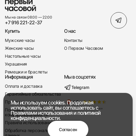
Мы на связи 08:00 — 22:00
+7 916 221-22-37
Купить
О нас
Мужские часы
Контакты
Женские часы
О Первом Часовом
Настольные часы
Украшения
Ремешки и браслеты
Информация
Мы в соцсетях
Оплата и доставка
Telegram
+7 916 221-22-37
Гарантийные обязательства
Правила возврата товара
Мы используем cookies. Продолжая
Мы насвязи 08:00 — 19:00
использовать сайт, вы соглашаетесь с
Политика
Правилами использования
и
политикой
конфиденциальности
конфиденциальности.
Правила использования
Согласен
Обработка персональных
данных