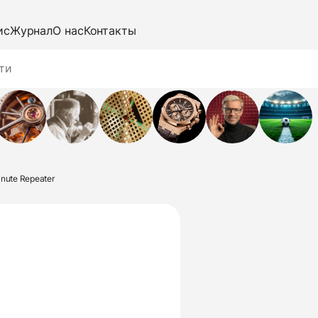
ис
Журнал
О нас
Контакты
inute Repeater