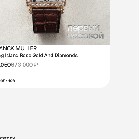
ANCK MULLER
g Island Rose Gold And Diamonds
,050
673 000 ₽
альное
сетях