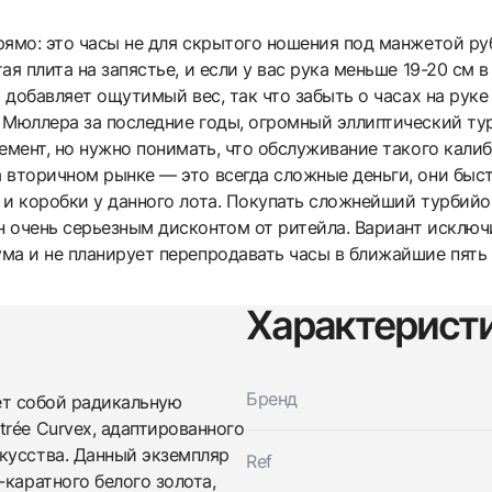
ямо: это часы не для скрытого ношения под манжетой руб
я плита на запястье, и если у вас рука меньше 19-20 см в
ь добавляет ощутимый вес, так что забыть о часах на руке
 Мюллера за последние годы, огромный эллиптический ту
емент, но нужно понимать, что обслуживание такого калиб
 вторичном рынке — это всегда сложные деньги, они быст
 и коробки у данного лота. Покупать сложнейший турбийо
 очень серьезным дисконтом от ритейла. Вариант исключи
ма и не планирует перепродавать часы в ближайшие пять 
Характерист
Трейд-ин часов
Бренд
т собой радикальную
Заказать эти часы
Оставьте ваши контактные данные и мы свяжемся с
rée Curvex, адаптированного
вами
кусства. Данный экземпляр
Оставьте ваши контактные данные и мы свяжемся с
Ref
Franck Muller
каратного белого золота,
вами
Mens Collection Vanguard Minute Repeater