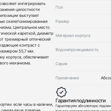
Franck Muller
Новые
озволяет интегрировать
По запросу
Mens Collection Vanguard Minute Repeater
Пол
ранения целостности
Новые
омпозиции выступает
По запросу
тью скелетонизированная
Размер
анизма. Центральное место
тической кареткой, диаметр
Материал корпуса
ют трехмерный оптический
оздающее контраст с
Водонепроницаемость
размером 55,7 мм.
ну корпуса, обеспечивает
вого механизма.
Серия
Приложите фото ваших часов…
Отправить заявку
Примечание
Абсо
Отправить заявку
Гарантия подлинности
ртен: если часы в наличии,
Гарантируем абсолютную подлин
 ценим ваше доверие,
Каждое изделие проходит нашу э