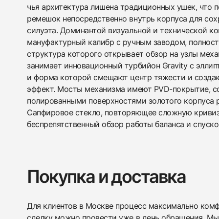
чья архитектура лишена традиционных ушек, что п
ремешок непосредственно внутрь корпуса для сох
силуэта. Доминантой визуальной и технической к
мануфактурный калибр с ручным заводом, полнос
структура которого открывает обзор на узлы мех
занимает инновационный турбийон Gravity с эллип
и форма которой смещают центр тяжести и созда
эффект. Мосты механизма имеют PVD-покрытие, с
полированными поверхностями золотого корпуса 
Сапфировое стекло, повторяющее сложную кривиз
беспрепятственный обзор работы баланса и спуско
Покупка и доставка
Для клиентов в Москве процесс максимально комфо
сделку можно провести уже в день обращения. Мы