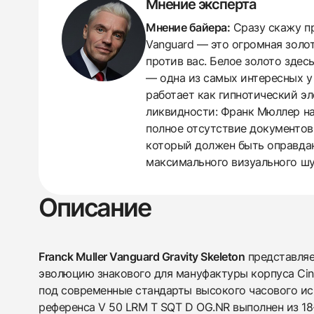
Мнение эксперта
Мнение байера:
Сразу скажу пр
Vanguard — это огромная золота
против вас. Белое золото здес
— одна из самых интересных у
работает как гипнотический эл
438
285
145
142
205
204
195
150
6
ликвидности: Франк Мюллер на
полное отсутствие документов
который должен быть оправдан
максимального визуального шу
Описание
Franck Muller Vanguard Gravity Skeleton
представляе
эволюцию знакового для мануфактуры корпуса Cint
под современные стандарты высокого часового ис
референса V 50 LRM T SQT D OG.NR выполнен из 18-