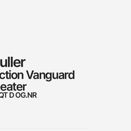
ller
ction Vanguard
eater
SQT D OG.NR