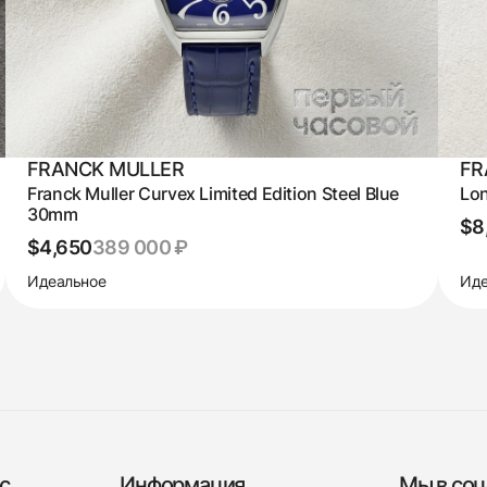
FRANCK MULLER
FR
Franck Muller Curvex Limited Edition Steel Blue
Lon
30mm
$8
$4,650
389 000 ₽
Идеальное
Иде
с
Информация
Мы в соц