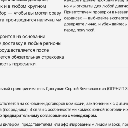
ак и в любом крупном
но мы открыты для любой диагно
Приветствуем проверки в незав
бор — чтобы вы могли сразу
сервисах — выбирайте эксперто
ата производится наличными
доверяете лично, и убеждайтесь 
перед покупкой.
троится на основании
м доставку в любые регионы
осуществляется после
яется обязательная страховка
ность пересылки.
альный предприниматель Долгушин Сергей Вячеславович (ОГРНИП 
ствляется на основании договоров комиссии, заключенных с физич
 (посредника). В связи с особенностями комиссионной торговли и х
по предварительному согласованию с менеджером.
дилером, представителем или аффилированным лицом марок, предста