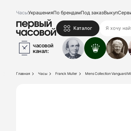
Часы
Украшения
По брендам
Под заказ
Выкуп
Серв
Каталог
часовой
канал:
Главная
Часы
Franck Muller
Mens Collection Vanguard M