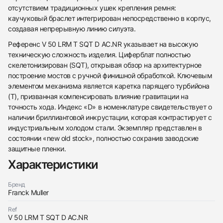
отсутствием традиционных ушек крепления ремня:
каучуковый браслет интегрирован непосредственно в корпус,
создавая непрерывную линию силуэта.
Референс V 50 LRM T SQT D AC.NR указывает на высокую
техническую сложность изделия. Циферблат полностью
скелетонизирован (SQT), открывая обзор на архитектурное
построение мостов с ручной финишной обработкой. Ключевым
элементом механизма является каретка парящего турбийона
(T), призванная компенсировать влияние гравитации на
438
285
145
142
205
204
195
150
6
точность хода. Индекс «D» в номенклатуре свидетельствует о
наличии бриллиантовой инкрустации, которая контрастирует с
индустриальным холодом стали. Экземпляр представлен в
состоянии «new old stock», полностью сохранив заводские
защитные пленки.
Характеристики
Трейд-ин часов
Бренд
Franck Muller
Заказать эти часы
Оставьте ваши контактные данные и мы свяжемся
с вами
Ref
Оставьте ваши контактные данные и мы свяжемся
Franck Muller
V 50 LRM T SQT D AC.NR
с вами
Mens Collection Vanguard Minute Repeater