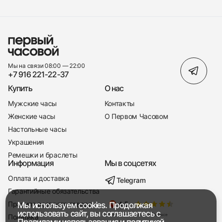
Мы на связи 08:00 — 22:00
+7 916 221-22-37
Купить
О нас
Мужские часы
Контакты
Женские часы
О Первом Часовом
Настольные часы
Украшения
Ремешки и браслеты
Информация
Мы в соцсетях
Оплата и доставка
Telegram
+7 916 221-22-37
Гарантийные обязательства
Правила возврата товара
Мы используем cookies. Продолжая
Мы насвязи 08:00 — 19:00
использовать сайт, вы соглашаетесь с
Политика
Правилами использования
и
политикой