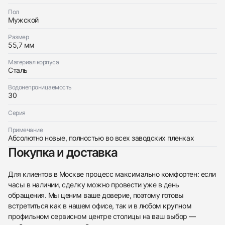
Franck Muller
Новые
Пол
По запросу
Mens Collection Vanguard Minute Repeater
Мужской
Новые
По запросу
Размер
55,7 мм
Материал корпуса
Сталь
Водонепроницаемость
Приложите фото ваших часов…
30
Отправить заявку
Серия
Отправить заявку
Примечание
Абсолютно новые, полностью во всех заводских пленках
Покупка и доставка
Для клиентов в Москве процесс максимально комфортен: если
часы в наличии, сделку можно провести уже в день
обращения. Мы ценим ваше доверие, поэтому готовы
встретиться как в нашем офисе, так и в любом крупном
профильном сервисном центре столицы на ваш выбор —