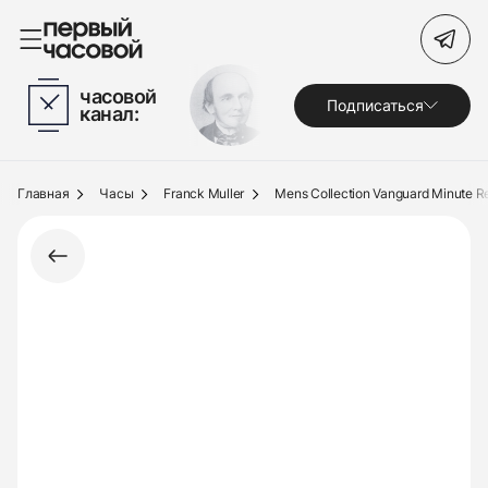
Поиск по сайту
часовой
Подписаться
канал:
Часы
Украшения
Главная
Часы
Franck Muller
Mens Collection Vanguard Minute R
По брендам
Под заказ
Выкуп
Сервис
Журнал
О нас
Контакты