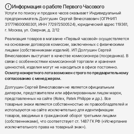
Информация о работе Первого Часового
Услуги по поиску и продаже часов оказывает Индивидуальный
предприниматель Долгушин Сергей Вячеславович (ОГРНИП
317774600060301, ИНН 772972500524), юридический адрес 119361,
г. Москва, ул. Озерная, д. 2/12
Реализация товаров в магазине «Первый часовой» осуществляется
на основании договоров комиссии, заключенных с физическими
лицами (собственниками изделий). ИП Долгушин Сергей
Вячеславович выступает в качестве комиссионера (посредника). В
связи с особенностями комиссионной торговли и хранения
ценностей, изделия могут не находиться в офисе постоянно.
Осмотр конкретного лота возможен строго по предварительному
согласованию с менеджером.
Долгушин Сергей Вячеславович не является официальным
дилером, представителем или аффилированным лицом марок,
представленных на сайте (Rolex, Patek Philippe и др.). Все
товарные знаки являются собственностью их правообладателей и
используются на сайте исключительно для идентификации
товаров, вводимых в гражданский оборот третьими лицами
(собственниками), что соответствует ст. 1487 ГК РФ («Исчерпание
исключительного права на товарный знак»).