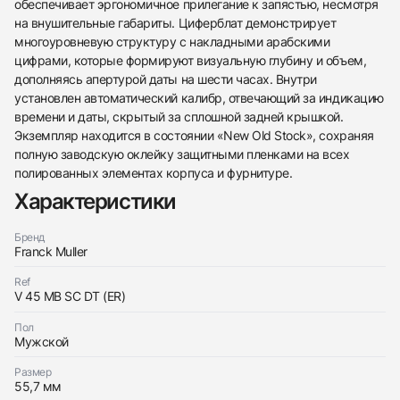
обеспечивает эргономичное прилегание к запястью, несмотря
на внушительные габариты. Циферблат демонстрирует
многоуровневую структуру с накладными арабскими
цифрами, которые формируют визуальную глубину и объем,
дополняясь апертурой даты на шести часах. Внутри
установлен автоматический калибр, отвечающий за индикацию
времени и даты, скрытый за сплошной задней крышкой.
438
285
145
142
205
204
195
150
6
Экземпляр находится в состоянии «New Old Stock», сохраняя
полную заводскую оклейку защитными пленками на всех
полированных элементах корпуса и фурнитуре.
Характеристики
Бренд
Franck Muller
Трейд-ин часов
Ref
V 45 MB SC DT (ER)
Заказать эти часы
Оставьте ваши контактные данные и мы свяжемся
с вами
Пол
Оставьте ваши контактные данные и мы свяжемся
Franck Muller
Мужской
с вами
Mens Collection Vanguard Master Banker
Franck Muller
Новые
Размер
$15,450
Mens Collection Vanguard Master Banker
55,7 мм
Новые