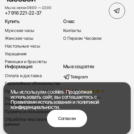
Мы на связи 08:00 — 22:00
+7 916 221-22-37
Купить
О нас
Мужские часы
Контакты
Женские часы
О Первом Часовом
Настольные часы
Украшения
Ремешки и браслеты
Информация
Мы в соцсетях
Оплата и доставка
Telegram
+7 916 221-22-37
Гарантийные обязательства
Правила возврата товара
Мы используем cookies. Продолжая
Мы насвязи 08:00 — 19:00
использовать сайт, вы соглашаетесь с
Политика
Правилами использования
и
политикой
конфиденциальности
конфиденциальности.
Правила использования
Согласен
Обработка персональных
данных