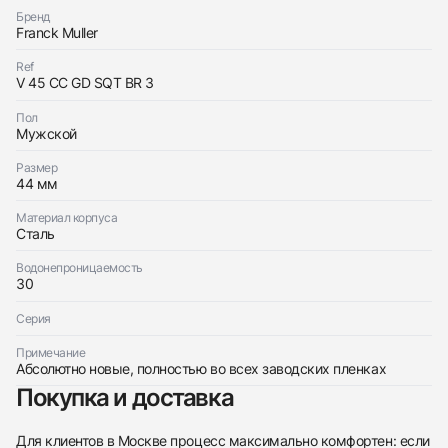
с вами
Бренд
Оставьте ваши контактные данные и мы свяжемся
Franck Muller
Franck Muller
с вами
Mens Collection Vanguard Grand Date
Franck Muller
Новые
Ref
$15,600
Mens Collection Vanguard Grand Date
V 45 CC GD SQT BR 3
Новые
$15,600
Пол
Мужской
Размер
44 мм
Материал корпуса
Приложите фото ваших часов…
Сталь
Отправить заявку
Водонепроницаемость
30
Отправить заявку
Серия
Примечание
Абсолютно новые, полностью во всех заводских пленках
Покупка и доставка
Для клиентов в Москве процесс максимально комфортен: если