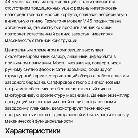
44 мм выполнена из нержавеющей стали и отличается
отсутствием традиционных ушек: ремень интегрирован
непосредственно в массив корпуса, создавая непрерывную
визуальную линию. Геометрия модели V 45 продиктована
эргономикой, где изогнутый профиль задней крышки
повторяет естественный радиус запястья, нивелируя
массивность стальной конструкции.
Центральным элементом композиции выступает
скелетонизированный калибр, лишенный циферблата в
привычном понимании. Мосты механизма, подвергшиеся
ручному снятию фасок и сатинированию, формируют
структурный каркас, открывающий обзор на работу спуска и
438
285
145
142
205
204
195
150
6
заводного барабана. Сапфировое стекло с антибликовым
покрытием обеспечивает беспрепятственный вид на
многоуровневую архитектуру механизма. Данный экземпляр,
находящийся в состоянии новой вещи с сохраненными
заводскими пленками, демонстрирует техническую
прозрачность и отказ от декоративной избыточности в пользу
механической функциональности.
Трейд-ин часов
Характеристики
Заказать эти часы
Оставьте ваши контактные данные и мы свяжемся