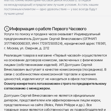
Мы постоянно мониторим часовой рынок Москвы (с оглядкой
на международный) и предлагаем лучшие условия. А стать нашим
постоянным клиентом — одно удовольствие — у вас всегда будут
лучшие цены!
Информация о работе Первого Часового
Услуги по поиску и продаже часов оказывает Индивидуальный
предприниматель Долгушин Сергей Вячеславович (ОГРНИП
317774600060301, ИНН 772972500524), юридический адрес 119361,
г. Москва, ул. Озерная, д. 2/12
Реализация товаров в магазине «Первый часовой» осуществляется
на основании договоров комиссии, заключенных с физическими
лицами (собственниками изделий). ИП Долгушин Сергей
Вячеславович выступает в качестве комиссионера (посредника). В
связи с особенностями комиссионной торговли и хранения
ценностей, изделия могут не находиться в офисе постоянно.
Осмотр конкретного лота возможен строго по предварительному
согласованию с менеджером.
Долгушин Сергей Вячеславович не является официальным
дилером, представителем или аффилированным лицом марок,
представленных на сайте (Rolex, Patek Philippe и др.). Все
товарные знаки являются собственностью их правообладателей и