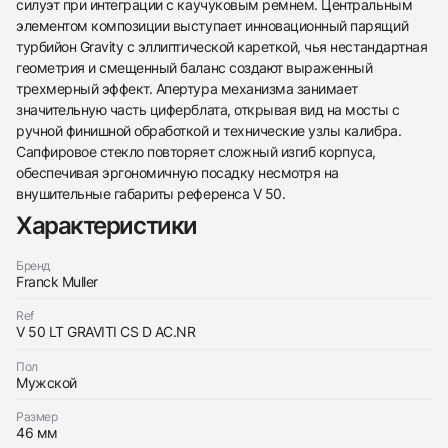
силуэт при интеграции с каучуковым ремнем. Центральным
элементом композиции выступает инновационный парящий
турбийон Gravity с эллиптической кареткой, чья нестандартная
геометрия и смещенный баланс создают выраженный
трехмерный эффект. Апертура механизма занимает
значительную часть циферблата, открывая вид на мосты с
ручной финишной обработкой и технические узлы калибра.
Сапфировое стекло повторяет сложный изгиб корпуса,
438
285
145
142
205
204
195
150
6
обеспечивая эргономичную посадку несмотря на
внушительные габариты референса V 50.
Характеристики
Бренд
Franck Muller
Трейд-ин часов
Ref
V 50 LT GRAVITI CS D AC.NR
Заказать эти часы
Оставьте ваши контактные данные и мы свяжемся
с вами
Пол
Оставьте ваши контактные данные и мы свяжемся
Franck Muller
Мужской
с вами
Mens Collection Gravity Vanguard Yachting
Franck Muller
Новые
Размер
По запросу
Mens Collection Gravity Vanguard Yachting
46 мм
Новые