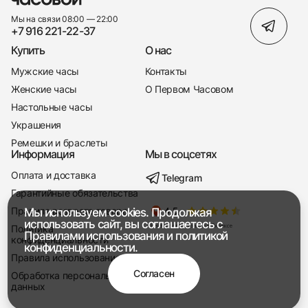
Мы на связи 08:00 — 22:00
+7 916 221-22-37
Купить
О нас
Мужские часы
Контакты
Женские часы
О Первом Часовом
Настольные часы
Украшения
Ремешки и браслеты
Информация
Мы в соцсетях
Оплата и доставка
Telegram
+7 916 221-22-37
Гарантийные обязательства
Правила возврата товара
Мы используем cookies. Продолжая
Мы насвязи 08:00 — 19:00
использовать сайт, вы соглашаетесь с
Политика
Правилами использования
и
политикой
конфиденциальности
конфиденциальности.
Правила использования
Согласен
Обработка персональных
данных