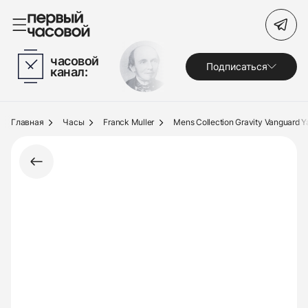
Поиск по сайту
часовой
Подписаться
канал:
Часы
Украшения
Главная
Часы
Franck Muller
Mens Collection Gravity Vanguard Y
По брендам
Под заказ
Выкуп
Сервис
Журнал
О нас
Контакты