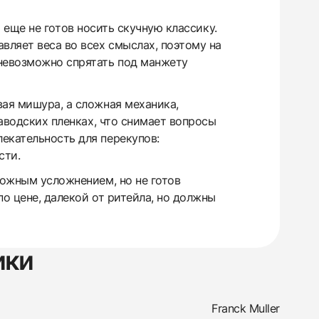
о еще не готов носить скучную классику.
вляет веса во всех смыслах, поэтому на
 невозможно спрятать под манжету
вая мишура, а сложная механика,
заводских пленках, что снимает вопросы
екательность для перекупов:
сти.
ложным усложнением, но не готов
о цене, далекой от ритейла, но должны
ики
Franck Muller