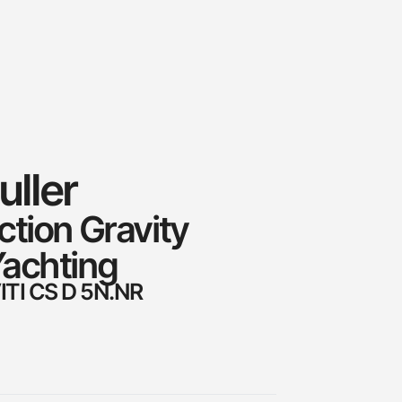
ller
tion Gravity
achting
ITI CS D 5N.NR