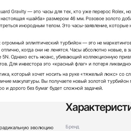
guard Gravity — это часы для тех, кто уже перерос Rolex, н
 настоящая «шайба» размером 46 мм. Розовое золото доба
отреться инородным телом. Это часы-заявление, которые
о: огромный эллиптический турбийон — это не маркетинго
отлично, когда они не ленятся. Часы абсолютно новые, в 
е 5N. Однако есть нюанс, убивающий коллекционную привл
ов. Для инвестора это «красный флаг» и потеря ликвидно
тика, который хочет носить на руке «тяжелый люкс» со с
личие макулатуры. Вы получаете новый золотой турбийон п
ро и дорого без бумаг будет сложной задачей.
Характерист
Трейд-ин часов
Бренд
 радикальную эволюцию