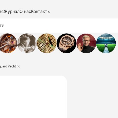
ис
Журнал
О нас
Контакты
guard Yachting