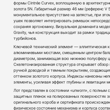
формы Cintrée Curvex, воплощенную в архитектурн
золота 5N. Габаритный размер 46 мм (референс V 
монументальное присутствие на запястье, при это
ушек позволяет интегрировать ремешок непосредс
сохраняя эргономику. Визуальная доминанта моде
Gravity, чья конструкция выходит за рамки тради
турбийонов.
Ключевой технический элемент — эллиптическая к
алюминиевыми мостами, смещенным центром бала
диаметром, занимающая всю нижнюю полусферу ц
Скелетонизированная структура открывает обзор 
ручной доводкой и темным покрытием, создающим
оттенком золотого корпуса. Индексы нанесены не
элементы, усиливая эффект глубины и левитации м
Лот представлен в состоянии «unworn», с полным 
защитных пленок на полированных поверхностях з
оригинального короба и сертификата происхожден
физическое состояние механизма и корпуса соотв