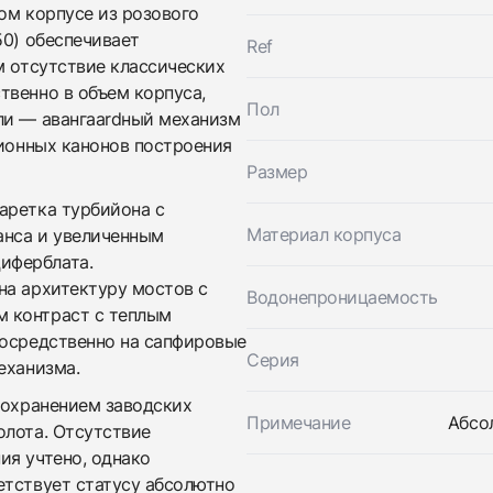
Заказать эти часы
Оставьте ваши контактные данные и мы свяжемся с
ом корпусе из розового
вами
50) обеспечивает
Ref
Оставьте ваши контактные данные и мы свяжемся с
Franck Muller
м отсутствие классических
вами
Mens Collection Gravity Vanguard Yachting
Franck Muller
Новые
твенно в объем корпуса,
По запросу
Пол
Mens Collection Gravity Vanguard Yachting
ли — авангаardный механизм
Новые
ционных канонов построения
По запросу
Размер
аретка турбийона с
Материал корпуса
нса и увеличенным
иферблата.
на архитектуру мостов с
Водонепроницаемость
 контраст с теплым
посредственно на сапфировые
Серия
Приложите фото ваших часов…
еханизма.
сохранением заводских
Отправить заявку
Примечание
Абсо
олота. Отсутствие
Отправить заявку
ия учтено, однако
етствует статусу абсолютно