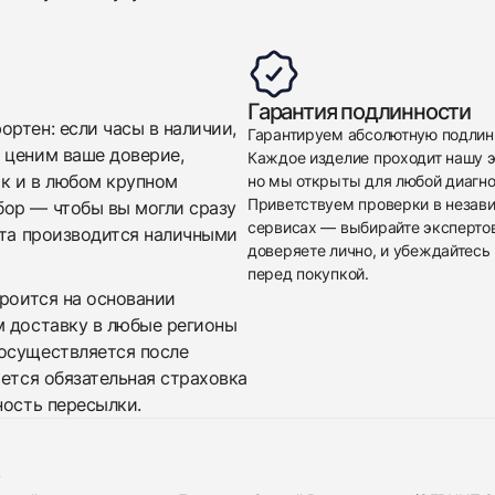
Гарантия подлинности
ртен: если часы в наличии,
Гарантируем абсолютную подлин
 ценим ваше доверие,
Каждое изделие проходит нашу э
ак и в любом крупном
но мы открыты для любой диагно
Приветствуем проверки в незав
бор — чтобы вы могли сразу
сервисах — выбирайте эксперто
ата производится наличными
доверяете лично, и убеждайтесь 
перед покупкой.
троится на основании
м доставку в любые регионы
осуществляется после
яется обязательная страховка
ность пересылки.