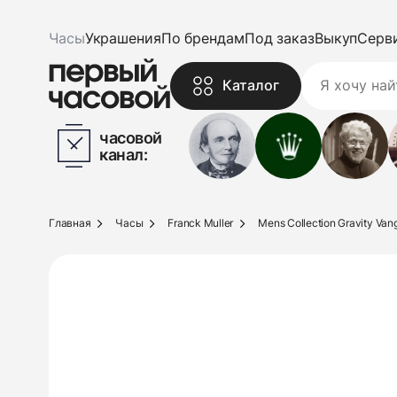
Часы
Украшения
По брендам
Под заказ
Выкуп
Серв
Каталог
часовой
канал:
Главная
Часы
Franck Muller
Mens Collection Gravity Van