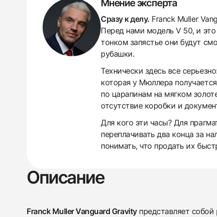
Мнение эксперта
Сразу к делу.
Franck Muller Van
Перед нами модель V 50, и это
тонком запястье они будут см
рубашки.
Технически здесь все серьезн
которая у Мюллера получается 
по царапинам на мягком золот
отсутствие коробки и документ
438
285
145
142
205
204
195
150
6
Для кого эти часы? Для прагма
переплачивать два конца за на
понимать, что продать их быст
Описание
Franck Muller Vanguard Gravity
представляет собой