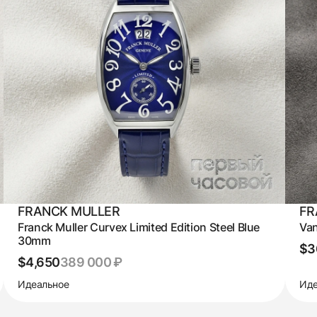
FRANCK MULLER
FR
Franck Muller Curvex Limited Edition Steel Blue
Va
30mm
$3
$4,650
389 000 ₽
Идеальное
Иде