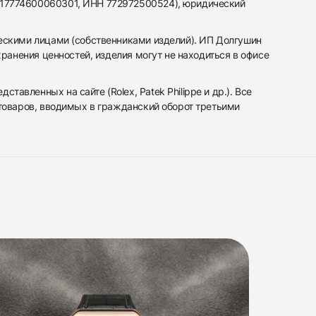
317774600060301, ИНН 772972500524), юридический
ескими лицами (собственниками изделий). ИП Долгушин
ранения ценностей, изделия могут не находиться в офисе
вленных на сайте (Rolex, Patek Philippe и др.). Все
 товаров, вводимых в гражданский оборот третьими