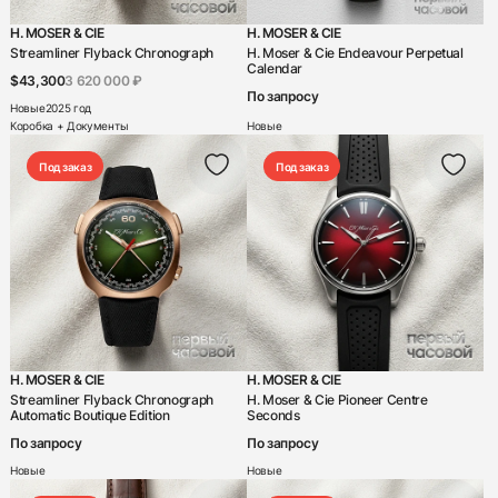
Chronoswiss
H. MOSER & CIE
H. MOSER & CIE
Streamliner Flyback Chronograph
H. Moser & Cie Endeavour Perpetual
Concord
Calendar
$43,300
3 620 000 ₽
По запросу
Corum
Новые
2025 год
Коробка + Документы
Новые
Cvstos
Под заказ
Под заказ
Czapek
Daniel Roth
De Bethune
De Grisogono
DeLaneau
DeWitt
H. MOSER & CIE
H. MOSER & CIE
Streamliner Flyback Chronograph
H. Moser & Cie Pioneer Centre
DiW
Automatic Boutique Edition
Seconds
F.P. Journe
По запросу
По запросу
Новые
Новые
Franc Vila