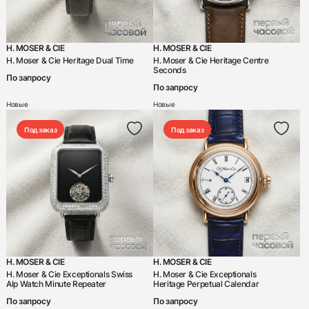
H. MOSER & CIE
H. MOSER & CIE
H. Moser & Cie Heritage Dual Time
H. Moser & Cie Heritage Centre
Seconds
438
285
145
142
205
204
195
150
6
По запросу
По запросу
Новые
Новые
Под заказ
Под заказ
H. MOSER & CIE
H. MOSER & CIE
H. Moser & Cie Exceptionals Swiss
H. Moser & Cie Exceptionals
Alp Watch Minute Repeater
Heritage Perpetual Calendar
По запросу
По запросу