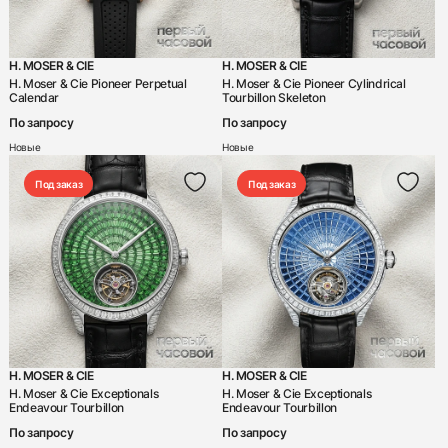
HD3
Hermes
H. MOSER & CIE
H. MOSER & CIE
Hublot
H. Moser & Cie Pioneer Perpetual
H. Moser & Cie Pioneer Cylindrical
Calendar
Tourbillon Skeleton
Iwc
По запросу
По запросу
Jacob & Co
Новые
Новые
Jaeger-LeCoultre
Под заказ
Под заказ
Jaquet Droz
Jorg Hysek
Konstantin Chaikin
L'epee
Laurent Ferrier
H. MOSER & CIE
H. MOSER & CIE
Longines
H. Moser & Cie Exceptionals
H. Moser & Cie Exceptionals
Endeavour Tourbillon
Endeavour Tourbillon
Louis Erard
По запросу
По запросу