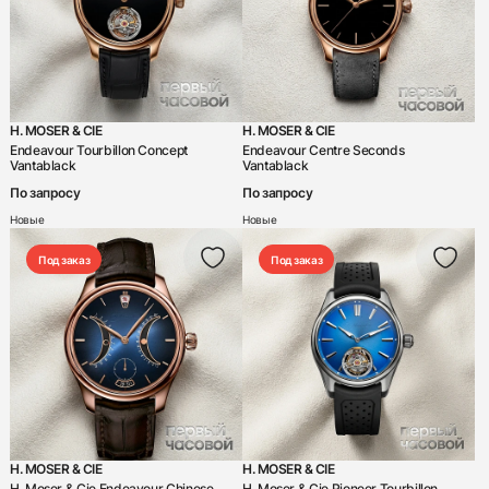
Цена
-
Пол
H. MOSER & CIE
H. MOSER & CIE
Endeavour Tourbillon Concept
Endeavour Centre Seconds
Vantablack
Vantablack
Женский
По запросу
По запросу
Мужской
Новые
Новые
Унисекс
Под заказ
Под заказ
Функции
24-х часовая индикация
Flyback-хронограф
Автоподзавод
Будильник
Вечный календарь
H. MOSER & CIE
H. MOSER & CIE
H. Moser & Cie Endeavour Chinese
H. Moser & Cie Pioneer Tourbillon