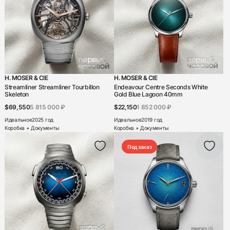
Blu
от A до Z
Boucheron
от Z до A
Bovet
Breguet
H. MOSER & CIE
H. MOSER & CIE
Breitling
Streamliner Streamliner Tourbillon
Endeavour Centre Seconds White
Skeleton
Gold Blue Lagoon 40mm
Bvlgari
$69,550
5 815 000 ₽
$22,150
1 852 000 ₽
Carl F. Bucherer
Идеальное
2025 год
Идеальное
2019 год
Коробка + Документы
Коробка + Документы
Carrera y Carrera
Под заказ
Cartier
Chanel
Chaumet
Chopard
Christophe Claret