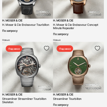
Quinting
Rebellion
H. MOSER & CIE
H. MOSER & CIE
Richard Mille
H. Moser & Cie Endeavour Tourbillon
H. Moser & Cie Endeavour Concept
Minute Repeater
По запросу
Roger Dubuis
По запросу
Rolex
Новые
Новые
Romain Jerome
Под заказ
Под заказ
Tag Heuer
Tiffany & Co
Trilobe
Tudor
U-Boat
H. MOSER & CIE
H. MOSER & CIE
Ulysse N
Streamliner Streamliner Tourbillon
Streamliner Tourbillon
Skeleton
Ulysse Nardin
По запросу