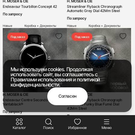
H. MOSER & CIE
H. MOSER & CIE
Endeavour Tourbillon Concept 42
Streamliner Flyback Chronograph
Automatic Grey Dial 42Mm Steel
По запросу
По запросу
Новые
Коробка + Документы
Новые
Коробка + Документы
Под заказ
Под заказ
+7 916 221-22-37
Мы используем cookies. Продолжая
Мы насвязи 08:00 — 19:00
использовать сайт, вы соглашаетесь с
Правилами использования
и
политикой
конфиденциальности.
H. MOSER & CIE
H. MOSER & CIE
Согласен
Endeavour Centre Seconds
Streamliner Flyback Chronograph
Vantablack®
Automatic Funky Blue Fumé Dial
42Mm Steel
По запросу
По запросу
Новые
Коробка + Документы
Новые
Коробка + Документы
Каталог
Поиск
Избранное
Меню