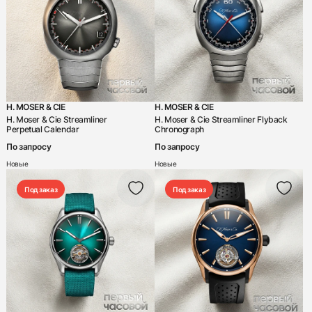
Ретроградный указатель даты
Ручной завод
Сплит-хронограф
Турбийон
Уравнение времени
H. MOSER & CIE
H. MOSER & CIE
H. Moser & Cie Streamliner
H. Moser & Cie Streamliner Flyback
Фазы луны
Perpetual Calendar
Chronograph
Хронограф
По запросу
По запросу
Состояние
Новые
Новые
Идеальное
Под заказ
Под заказ
Как новые
Неношеный
Новые
Отличное
Хорошее