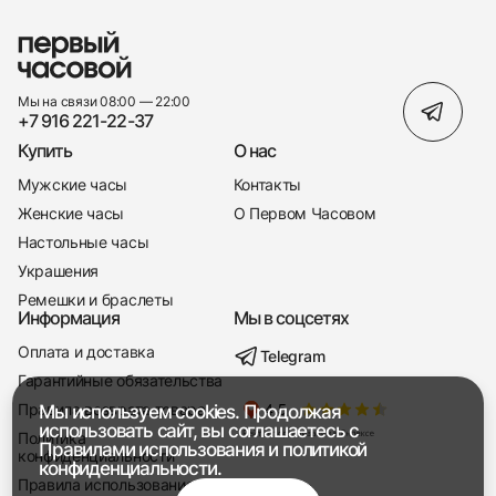
Franck Muller
Frederique Constant
Gerald Charles
Мы на связи 08:00 — 22:00
+7 916 221-22-37
Gerald Genta
Купить
О нас
Girard-Perregaux
Мужские часы
Контакты
Glashutte
Женские часы
О Первом Часовом
Настольные часы
Graff
Украшения
Graham
Ремешки и браслеты
Информация
Мы в соцсетях
Grand Seiko
Оплата и доставка
Greubel Forsey
Telegram
+7 916 221-22-37
Гарантийные обязательства
H. Moser & Cie
Правила возврата товара
Мы используем cookies. Продолжая
Мы насвязи 08:00 — 19:00
использовать сайт, вы соглашаетесь с
Harry Winston
Политика
Правилами использования
и
политикой
конфиденциальности
конфиденциальности.
Hautlence
Правила использования