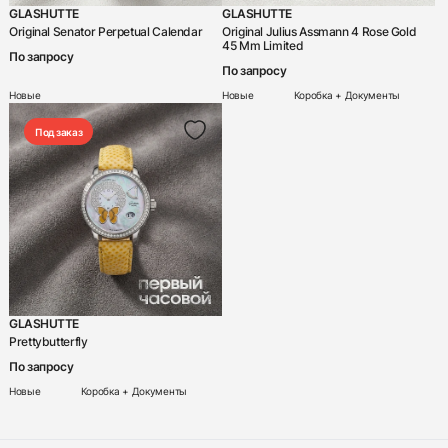
GLASHUTTE
GLASHUTTE
Chronoswiss
Original Senator Perpetual Calendar
Original Julius Assmann 4 Rose Gold
45 Mm Limited
Concord
По запросу
По запросу
Corum
Новые
Новые
Коробка + Документы
Cvstos
Под заказ
Czapek
Daniel Roth
De Bethune
De Grisogono
DeLaneau
GLASHUTTE
DeWitt
Prettybutterfly
DiW
По запросу
Новые
Коробка + Документы
F.P. Journe
Franc Vila