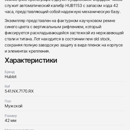
служит автоматический калибр HUB1153 с запасом хода 42
часа, представляющий собой надежную механическую базу.
Экземпляр представлен на фактурном каучуковом ремне
синего цвета с вертикальным рифлением, который
Трейд-ин часов
фиксируется раскладывающейся застежкой из нержавеющей
стали и титана. Лот находится в состоянии new old stock,
Заказать эти часы
Оставьте ваши контактные данные и мы свяжемся
сохраняя полную заводскую защиту в виде пленок на корпусе
с вами
Оставьте ваши контактные данные и мы свяжемся
и элементах крепления.
Hublot
с вами
Classic Fusion Chronograph Titanium Blue 42 mm
Характеристики
Hublot
Новые
$10,150
Classic Fusion Chronograph Titanium Blue 42 mm
Новые
Бренд
$10,150
Hublot
Ref
541.NX.7170.RX
Пол
Мужской
Приложите фото ваших часов…
Размер
Отправить заявку
42 мм
Отправить заявку