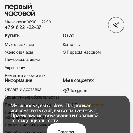
Мы на связи 08:00 — 22:00
+7 916 221-22-37
Купить
О нас
Мужские часы
Контакты
Женские часы
О Первом Часовом
Настольные часы
Украшения
Ремешки и браслеты
Информация
Мы в соцсетях
Оплата и доставка
Telegram
+7 916 221-22-37
Гарантийные обязательства
Правила возврата товара
Мы используем cookies. Продолжая
Мы насвязи 08:00 — 19:00
использовать сайт, вы соглашаетесь с
Политика
Правилами использования
и
политикой
конфиденциальности
конфиденциальности.
Правила использования
Согласен
Обработка персональных