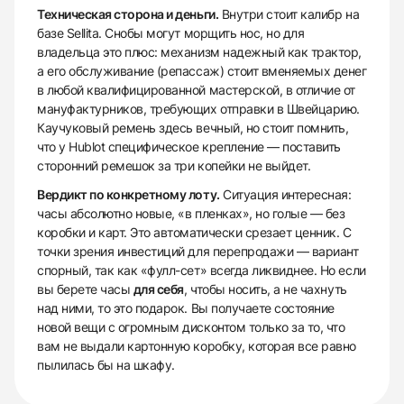
Техническая сторона и деньги.
Внутри стоит калибр на
базе Sellita. Снобы могут морщить нос, но для
владельца это плюс: механизм надежный как трактор,
а его обслуживание (репассаж) стоит вменяемых денег
в любой квалифицированной мастерской, в отличие от
мануфактурников, требующих отправки в Швейцарию.
Каучуковый ремень здесь вечный, но стоит помнить,
что у Hublot специфическое крепление — поставить
сторонний ремешок за три копейки не выйдет.
Вердикт по конкретному лоту.
Ситуация интересная:
часы абсолютно новые, «в пленках», но голые — без
коробки и карт. Это автоматически срезает ценник. С
точки зрения инвестиций для перепродажи — вариант
спорный, так как «фулл-сет» всегда ликвиднее. Но если
вы берете часы
для себя
, чтобы носить, а не чахнуть
над ними, то это подарок. Вы получаете состояние
новой вещи с огромным дисконтом только за то, что
вам не выдали картонную коробку, которая все равно
пылилась бы на шкафу.