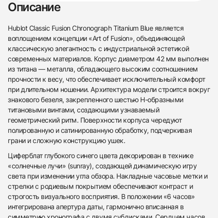
Описание
Hublot Classic Fusion Chronograph Titanium Blue является
воплощением концепции «Art of Fusion», объединяющей
классическую элегантность с индустриальной эстетикой
современных материалов. Корпус диаметром 42 мм выполнен
из титана — металла, обладающего высоким соотношением
прочности к весу, что обеспечивает исключительный комфорт
при длительном ношении. Архитектура модели строится вокруг
знакового безеля, закрепленного шестью H-образными
титановыми винтами, создающими узнаваемый
геометрический ритм. Поверхности корпуса чередуют
полированную и сатинированную обработку, подчеркивая
грани и сложную конструкцию ушек.
Циферблат глубокого синего цвета декорирован в технике
«солнечные лучи» (sunray), создающей динамическую игру
света при изменении угла обзора. Накладные часовые метки и
стрелки с родиевым покрытием обеспечивают контраст и
438
285
145
142
205
204
195
150
6
строгость визуального восприятия. В положении «6 часов»
интегрирована апертура даты, гармонично вписанная в
симметрию хронографа с двумя субдисками. Сердцем часов