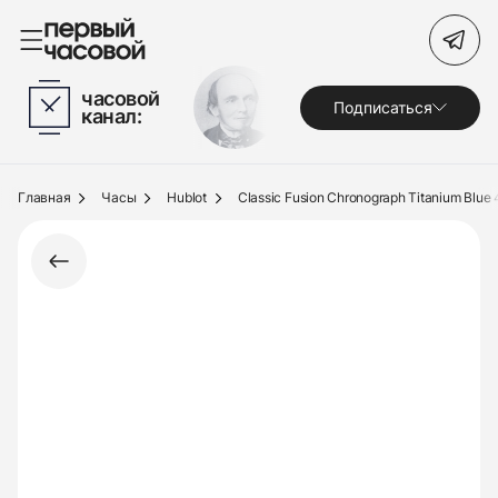
Поиск по сайту
часовой
Подписаться
канал:
Часы
Украшения
Главная
Часы
Hublot
Classic Fusion Chronograph Titanium Blue
По брендам
Под заказ
Выкуп
Сервис
Журнал
О нас
Контакты